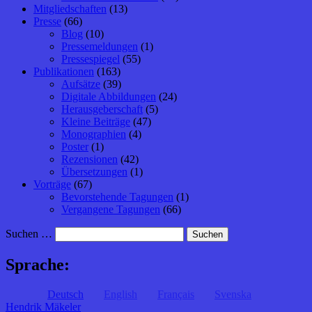
Mitgliedschaften
(13)
Presse
(66)
Blog
(10)
Pressemeldungen
(1)
Pressespiegel
(55)
Publikationen
(163)
Aufsätze
(39)
Digitale Abbildungen
(24)
Herausgeberschaft
(5)
Kleine Beiträge
(47)
Monographien
(4)
Poster
(1)
Rezensionen
(42)
Übersetzungen
(1)
Vorträge
(67)
Bevorstehende Tagungen
(1)
Vergangene Tagungen
(66)
Suchen …
Sprache:
Deutsch
English
Français
Svenska
Hendrik Mäkeler