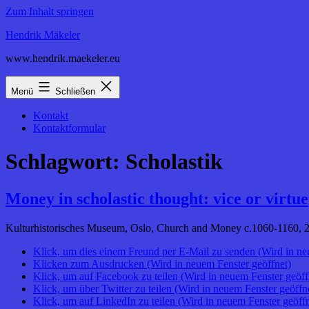
Zum Inhalt springen
Hendrik Mäkeler
www.hendrik.maekeler.eu
Menü
Schließen
Kontakt
Kontaktformular
Schlagwort:
Scholastik
Money in scholastic thought: vice or virtue
Kulturhistorisches Museum, Oslo, Church and Money c.1060-1160, 23.
Klick, um dies einem Freund per E-Mail zu senden (Wird in ne
Klicken zum Ausdrucken (Wird in neuem Fenster geöffnet)
Klick, um auf Facebook zu teilen (Wird in neuem Fenster geöff
Klick, um über Twitter zu teilen (Wird in neuem Fenster geöffn
Klick, um auf LinkedIn zu teilen (Wird in neuem Fenster geöffn