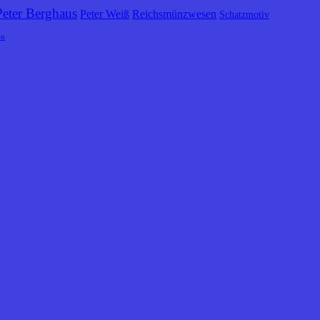
Peter Berghaus
Peter Weiß
Reichsmünzwesen
Schatzmotiv
en