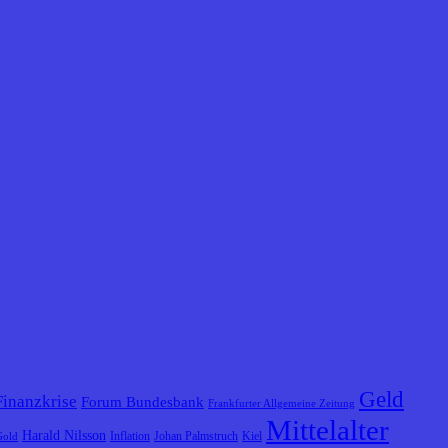
Geld
Finanzkrise
Forum Bundesbank
Frankfurter Allgemeine Zeitung
Mittelalter
Harald Nilsson
Inflation
Johan Palmstruch
Kiel
Gold