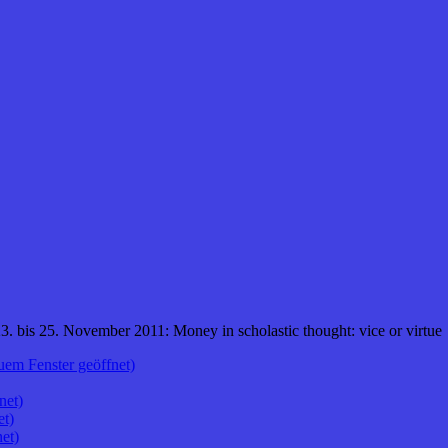
 bis 25. November 2011: Money in scholastic thought: vice or virtue
uem Fenster geöffnet)
net)
et)
et)