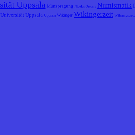
sität Uppsala
Numismatik
Münzprägung
Nicolas Oresme
Wikingerzeit
Universität Uppsala
Wikinger
Uppsala
Währungswes