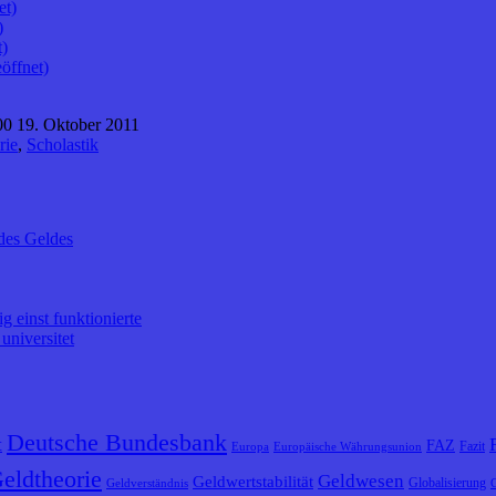
et)
)
t)
öffnet)
0 19. Oktober 2011
rie
,
Scholastik
des Geldes
 einst funktionierte
universitet
Deutsche Bundesbank
t
FAZ
Fazit
Europa
Europäische Währungsunion
eldtheorie
Geldwesen
Geldwertstabilität
Globalisierung
Geldverständnis