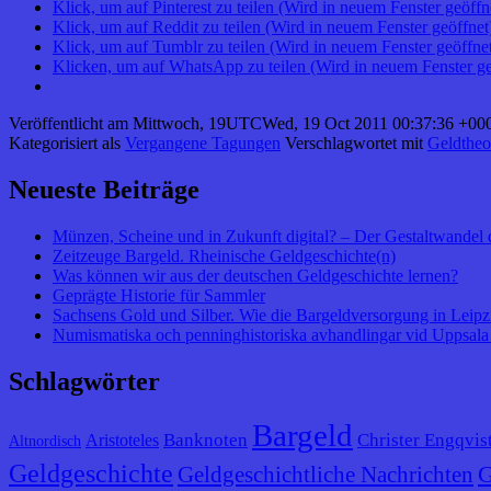
Klick, um auf Pinterest zu teilen (Wird in neuem Fenster geöffn
Klick, um auf Reddit zu teilen (Wird in neuem Fenster geöffnet
Klick, um auf Tumblr zu teilen (Wird in neuem Fenster geöffne
Klicken, um auf WhatsApp zu teilen (Wird in neuem Fenster ge
Veröffentlicht am
Mittwoch, 19UTCWed, 19 Oct 2011 00:37:36 +000
Kategorisiert als
Vergangene Tagungen
Verschlagwortet mit
Geldtheo
Neueste Beiträge
Münzen, Scheine und in Zukunft digital? – Der Gestaltwandel 
Zeitzeuge Bargeld. Rheinische Geldgeschichte(n)
Was können wir aus der deutschen Geldgeschichte lernen?
Geprägte Historie für Sammler
Sachsens Gold und Silber. Wie die Bargeldversorgung in Leipzig
Numismatiska och penninghistoriska avhandlingar vid Uppsala 
Schlagwörter
Bargeld
Banknoten
Christer Engqvis
Aristoteles
Altnordisch
Geldgeschichte
G
Geldgeschichtliche Nachrichten