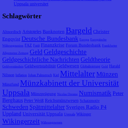
Uppsala universitet
Schlagwörter
Bargeld
Banknoten
Christer
Aristoteles
Altnordisch
Deutsche Bundesbank
Engqvist
Europa
Europäische
Finanzkrise
Forum Bundesbank
FAZ
Fazit
Währungsunion
Frankfurter
Geldgeschichte
Geld
Allgemeine Zeitung
Geldtheorie
Geldgeschichtliche Nachrichten
Geldwesen
Geldwertstabilität
Harald
Globalisierung
Geldverständnis
Gold
Mittelalter
Münzen
Nilsson
Inflation
Johan Palmstruch
Kiel
Münzkabinett der Universität
Münzfund
Uppsala
Numismatik
Peter
Münzprägung
Nicolas Oresme
Berghaus
Peter Weiß
Reichsmünzwesen
Schatzmotiv
Schweden
Spätmittelalter
Sveriges Radio P4
Uppland
Universität Uppsala
Wikinger
Uppsala
Wikingerzeit
Währungswesen