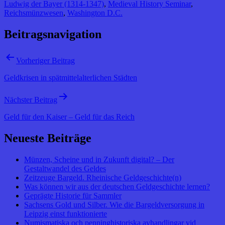
Ludwig der Bayer (1314-1347)
,
Medieval History Seminar
,
Reichsmünzwesen
,
Washington D.C.
Beitragsnavigation
Vorheriger Beitrag
Geldkrisen in spätmittelalterlichen Städten
Nächster Beitrag
Geld für den Kaiser – Geld für das Reich
Neueste Beiträge
Münzen, Scheine und in Zukunft digital? – Der
Gestaltwandel des Geldes
Zeitzeuge Bargeld. Rheinische Geldgeschichte(n)
Was können wir aus der deutschen Geldgeschichte lernen?
Geprägte Historie für Sammler
Sachsens Gold und Silber. Wie die Bargeldversorgung in
Leipzig einst funktionierte
Numismatiska och penninghistoriska avhandlingar vid