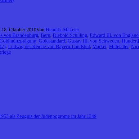
öffnet)
 18. Oktober 2010
Von
Hendrik Mäkeler
les von Brandenburg
,
Bern
,
Diebold Schilling
,
Edward III. von England
Goldmünzprägung
,
Goldstandard
,
Gustav III. von Schweden
,
Hundertj
47)
,
Ludwig der Reiche von Bayern-Landshut
,
Märker
,
Mittelalter
,
Nic
riege
1953 als Zeugnis der Judenpogrome im Jahr 1349