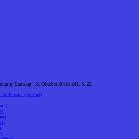
Zeitung (Samstag, 16. Oktober 2010) 241, S. 22.
uem Fenster geöffnet)
net)
et)
et)
et)
)
t)