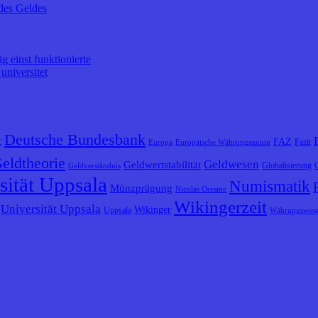
des Geldes
 einst funktionierte
universitet
Deutsche Bundesbank
t
FAZ
Fazit
Europa
Europäische Währungsunion
eldtheorie
Geldwesen
Geldwertstabilität
Globalisierung
Geldverständnis
sität Uppsala
Numismatik
Münzprägung
Nicolas Oresme
Wikingerzeit
Universität Uppsala
Wikinger
Uppsala
Währungswes