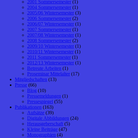
2001 Sommersemester
(1)
2004 Sommersemester
(1)
2005/06 Wintersemester
(3)
2006 Sommersemester
(2)
2006/07 Wintersemester
(1)
2007 Sommersemester
(1)
2007/08 Wintersemester
(1)
2008 Sommersemester
(2)
2009/10 Wintersemester
(1)
2010/11 Wintersemester
(1)
2011 Sommersemester
(1)
2012/13 Wintersemester
(1)
Betreute Arbeiten
(1)
Proseminar Mittelalter
(17)
Mitgliedschaften
(13)
Presse
(66)
Blog
(10)
Pressemeldungen
(1)
Pressespiegel
(55)
Publikationen
(163)
Aufsätze
(39)
Digitale Abbildungen
(24)
Herausgeberschaft
(5)
Kleine Beiträge
(47)
Monographien
(4)