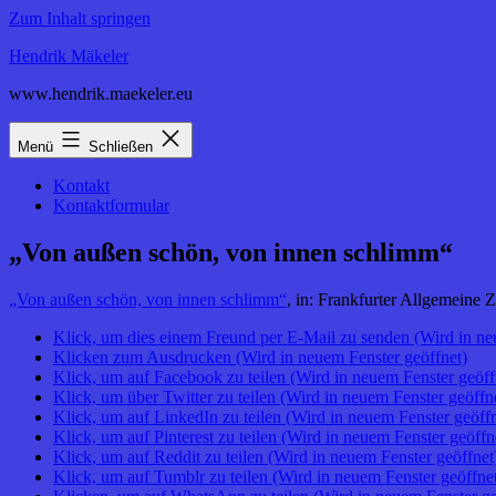
Zum Inhalt springen
Hendrik Mäkeler
www.hendrik.maekeler.eu
Menü
Schließen
Kontakt
Kontaktformular
„Von außen schön, von innen schlimm“
„Von außen schön, von innen schlimm“
, in: Frankfurter Allgemeine 
Klick, um dies einem Freund per E-Mail zu senden (Wird in ne
Klicken zum Ausdrucken (Wird in neuem Fenster geöffnet)
Klick, um auf Facebook zu teilen (Wird in neuem Fenster geöff
Klick, um über Twitter zu teilen (Wird in neuem Fenster geöffn
Klick, um auf LinkedIn zu teilen (Wird in neuem Fenster geöffn
Klick, um auf Pinterest zu teilen (Wird in neuem Fenster geöffn
Klick, um auf Reddit zu teilen (Wird in neuem Fenster geöffnet
Klick, um auf Tumblr zu teilen (Wird in neuem Fenster geöffne