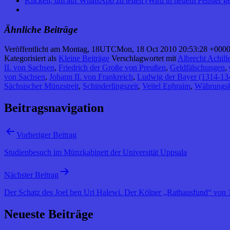
Klicken, um auf WhatsApp zu teilen (Wird in neuem Fenster ge
Ähnliche Beiträge
Veröffentlicht am
Montag, 18UTCMon, 18 Oct 2010 20:53:28 +0000
Kategorisiert als
Kleine Beiträge
Verschlagwortet mit
Albrecht Achil
II. von Sachsen
,
Friedrich der Große von Preußen
,
Geldfälschungen
,
von Sachsen
,
Johann II. von Frankreich
,
Ludwig der Bayer (1314-13
Sächsischer Münzstreit
,
Schinderlingszeit
,
Veitel Ephraim
,
Währungsk
Beitragsnavigation
Vorheriger Beitrag
Studienbesuch im Münzkabinett der Universität Uppsala
Nächster Beitrag
Der Schatz des Joel ben Uri Halewi. Der Kölner „Rathausfund“ von 
Neueste Beiträge