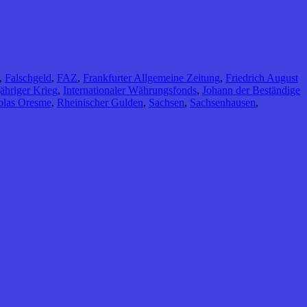
,
Falschgeld
,
FAZ
,
Frankfurter Allgemeine Zeitung
,
Friedrich August
ähriger Krieg
,
Internationaler Währungsfonds
,
Johann der Beständige
olas Oresme
,
Rheinischer Gulden
,
Sachsen
,
Sachsenhausen
,