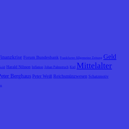
Geld
Finanzkrise
Forum Bundesbank
Frankfurter Allgemeine Zeitung
Mittelalter
Harald Nilsson
Inflation
Johan Palmstruch
Kiel
Gold
Peter Berghaus
Peter Weiß
Reichsmünzwesen
Schatzmotiv
en