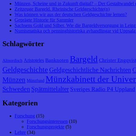
Münzen, Scheine und in Zukunft digital? – Der Gestaltwandel 
Zeitzeuge Bargeld. Rheinische Geldgeschichte(n)
Was können wir aus der deutschen Geldgeschichte lernen?
Geprägte Historie für Sammler
Sachsens Gold und Silber. Wie die Bargeldversorgung in Leipzig
Numismatiska och penninghistoriska avhandlingar vid Uppsala 
Schlagwörter
Bargeld
Banknoten
Christer Engqvis
Aristoteles
Altnordisch
Geldgeschichte
G
Geldgeschichtliche Nachrichten
Münzkabinett der Univer
Münzen
Münzfund
Schweden
Spätmittelalter
Sveriges Radio P4 Uppland
Kategorien
Forschung
(15)
Forschungsinteressen
(10)
Forschungsprojekte
(5)
Lehre
(34)