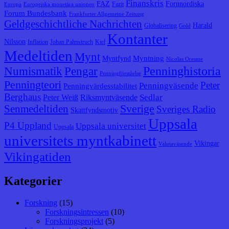
Finanskris
FAZ
Fornnordiska
Fazit
Europa
Europeiska monetära unionen
Forum Bundesbank
Frankfurter Allgemeine Zeitung
Geldgeschichtliche Nachrichten
Harald
Globalisering
Gold
Kontanter
Nilsson
Inflation
Johan Palmstruch
Kiel
Medeltiden
Mynt
Myntning
Myntfynd
Nicolas Oresme
Penninghistoria
Numismatik
Pengar
Penningförståelse
Penningteori
Peter
Penningväsende
Penningvärdesstabilitet
Berghaus
Sedlar
Peter Weiß
Riksmyntväsende
Senmedeltiden
Sverige
Sveriges Radio
Skattfyndsmotiv
Uppsala
P4 Uppland
Uppsala universitet
Uppsala
universitets myntkabinett
Vikingar
Valutaväsende
Vikingatiden
Kategorier
Forskning
(15)
Forskningsintressen
(10)
Forskningsprojekt
(5)