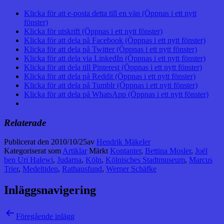
Klicka för att e-posta detta till en vän (Öppnas i ett nytt
fönster)
Klicka för utskrift (Öppnas i ett nytt fönster)
Klicka för att dela på Facebook (Öppnas i ett nytt fönster)
Klicka för att dela på Twitter (Öppnas i ett nytt fönster)
Klicka för att dela via LinkedIn (Öppnas i ett nytt fönster)
Klicka för att dela till Pinterest (Öppnas i ett nytt fönster)
Klicka för att dela på Reddit (Öppnas i ett nytt fönster)
Klicka för att dela på Tumblr (Öppnas i ett nytt fönster)
Klicka för att dela på WhatsApp (Öppnas i ett nytt fönster)
Relaterade
Publicerat den
2010/10/25
av
Hendrik Mäkeler
Kategoriserat som
Artiklar
Märkt
Kontanter
,
Bettina Mosler
,
Joël
ben Uri Halewi
,
Judarna
,
Köln
,
Kölnisches Stadtmuseum
,
Marcus
Trier
,
Medeltiden
,
Rathausfund
,
Werner Schäfke
Inläggsnavigering
Föregående inlägg