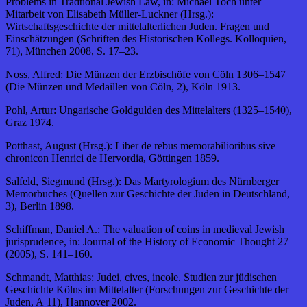
Problems in Tradtional Jewish Law, in: Michael Toch unter
Mitarbeit von Elisabeth Müller-Luckner (Hrsg.):
Wirtschaftsgeschichte der mittelalterlichen Juden. Fragen und
Einschätzungen (Schriften des Historischen Kollegs. Kolloquien,
71), München 2008, S. 17–23.
Noss, Alfred: Die Münzen der Erzbischöfe von Cöln 1306–1547
(Die Münzen und Medaillen von Cöln, 2), Köln 1913.
Pohl, Artur: Ungarische Goldgulden des Mittelalters (1325–1540),
Graz 1974.
Potthast, August (Hrsg.): Liber de rebus memorabilioribus sive
chronicon Henrici de Hervordia, Göttingen 1859.
Salfeld, Siegmund (Hrsg.): Das Martyrologium des Nürnberger
Memorbuches (Quellen zur Geschichte der Juden in Deutschland,
3), Berlin 1898.
Schiffman, Daniel A.: The valuation of coins in medieval Jewish
jurisprudence, in: Journal of the History of Economic Thought 27
(2005), S. 141–160.
Schmandt, Matthias: Judei, cives, incole. Studien zur jüdischen
Geschichte Kölns im Mittelalter (Forschungen zur Geschichte der
Juden, A 11), Hannover 2002.