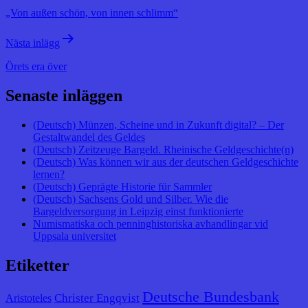
„Von außen schön, von innen schlimm“
Nästa inlägg
Örets era över
Senaste inläggen
(Deutsch) Münzen, Scheine und in Zukunft digital? – Der
Gestaltwandel des Geldes
(Deutsch) Zeitzeuge Bargeld. Rheinische Geldgeschichte(n)
(Deutsch) Was können wir aus der deutschen Geldgeschichte
lernen?
(Deutsch) Geprägte Historie für Sammler
(Deutsch) Sachsens Gold und Silber. Wie die
Bargeldversorgung in Leipzig einst funktionierte
Numismatiska och penninghistoriska avhandlingar vid
Uppsala universitet
Etiketter
Deutsche Bundesbank
Christer Engqvist
Aristoteles