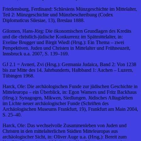
Friedensburg, Ferdinand: Schlesiens Münzgeschichte im Mittelalter,
Teil 2: Münzgeschichte und Münzbeschreibung (Codex
Diplomaticus Silesiae, 13), Breslau 1888.
Gilomen, Hans-Jörg: Die ökonomischen Grundlagen des Kredits
und die christlich-jüdische Konkurrenz im Spätmittelalter, in:
Eveline Brugger und Birgit Wiedl (Hrsg.): Ein Thema – zwei
Perspektiven. Juden und Christen in Mittelalter und Frühneuzeit,
Innsbruck u.a. 2007, S. 139–169.
GJ 2.1 = Avneri, Zvi (Hrsg.): Germania Judaica, Band 2: Von 1238
bis zur Mitte des 14. Jahrhunderts, Halbband 1: Aachen – Luzern,
Tübingen 1968.
Harck, Ole: Die archäologischen Funde zur jüdischen Geschichte in
Mitteleuropa – ein Überblick, in: Egon Wamers und Fritz Backhaus
(Hrsg.): Synagogen, Mikwen, Siedlungen. Jüdisches Alltagsleben
im Lichte neuer archäologischer Funde (Schriften des
Archäologischen Museums Frankfurt, 19), Frankfurt am Main 2004,
S. 25–40.
Harck, Ole: Das wechselvolle Zusammenleben von Juden und
Christen in den mittelalterlichen Städten Mitteleuropas aus
archäologischer Sicht, in: Oliver Auge u.a. (Hrsg.): Bereit zum