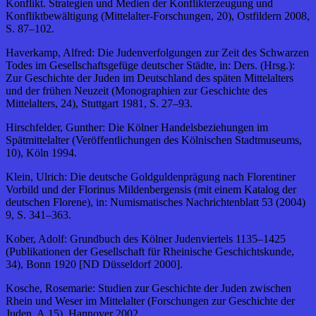
Konflikt. Strategien und Medien der Konflikterzeugung und
Konfliktbewältigung (Mittelalter-Forschungen, 20), Ostfildern 2008,
S. 87–102.
Haverkamp, Alfred: Die Judenverfolgungen zur Zeit des Schwarzen
Todes im Gesellschaftsgefüge deutscher Städte, in: Ders. (Hrsg.):
Zur Geschichte der Juden im Deutschland des späten Mittelalters
und der frühen Neuzeit (Monographien zur Geschichte des
Mittelalters, 24), Stuttgart 1981, S. 27–93.
Hirschfelder, Gunther: Die Kölner Handelsbeziehungen im
Spätmittelalter (Veröffentlichungen des Kölnischen Stadtmuseums,
10), Köln 1994.
Klein, Ulrich: Die deutsche Goldguldenprägung nach Florentiner
Vorbild und der Florinus Mildenbergensis (mit einem Katalog der
deutschen Florene), in: Numismatisches Nachrichtenblatt 53 (2004)
9, S. 341–363.
Kober, Adolf: Grundbuch des Kölner Judenviertels 1135–1425
(Publikationen der Gesellschaft für Rheinische Geschichtskunde,
34), Bonn 1920 [ND Düsseldorf 2000].
Kosche, Rosemarie: Studien zur Geschichte der Juden zwischen
Rhein und Weser im Mittelalter (Forschungen zur Geschichte der
Juden, A 15), Hannover 2002.