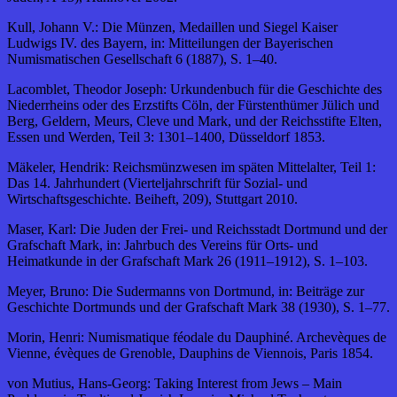
Kull, Johann V.: Die Münzen, Medaillen und Siegel Kaiser
Ludwigs IV. des Bayern, in: Mitteilungen der Bayerischen
Numismatischen Gesellschaft 6 (1887), S. 1–40.
Lacomblet, Theodor Joseph: Urkundenbuch für die Geschichte des
Niederrheins oder des Erzstifts Cöln, der Fürstenthümer Jülich und
Berg, Geldern, Meurs, Cleve und Mark, und der Reichsstifte Elten,
Essen und Werden, Teil 3: 1301–1400, Düsseldorf 1853.
Mäkeler, Hendrik: Reichsmünzwesen im späten Mittelalter, Teil 1:
Das 14. Jahrhundert (Vierteljahrschrift für Sozial- und
Wirtschaftsgeschichte. Beiheft, 209), Stuttgart 2010.
Maser, Karl: Die Juden der Frei- und Reichsstadt Dortmund und der
Grafschaft Mark, in: Jahrbuch des Vereins für Orts- und
Heimatkunde in der Grafschaft Mark 26 (1911–1912), S. 1–103.
Meyer, Bruno: Die Sudermanns von Dortmund, in: Beiträge zur
Geschichte Dortmunds und der Grafschaft Mark 38 (1930), S. 1–77.
Morin, Henri: Numismatique féodale du Dauphiné. Archevèques de
Vienne, évèques de Grenoble, Dauphins de Viennois, Paris 1854.
von Mutius, Hans-Georg: Taking Interest from Jews – Main