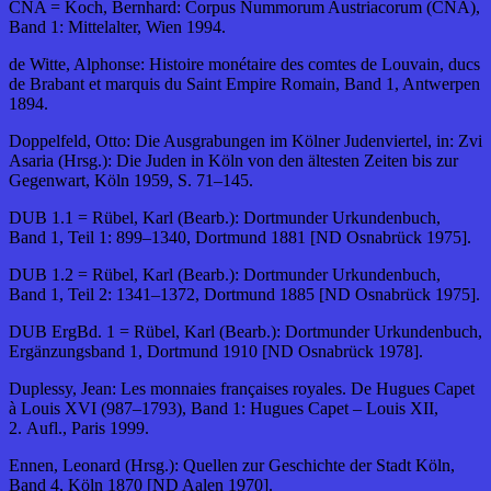
CNA = Koch, Bernhard: Corpus Nummorum Austriacorum (CNA),
Band 1: Mittelalter, Wien 1994.
de Witte, Alphonse: Histoire monétaire des comtes de Louvain, ducs
de Brabant et marquis du Saint Empire Romain, Band 1, Antwerpen
1894.
Doppelfeld, Otto: Die Ausgrabungen im Kölner Judenviertel, in: Zvi
Asaria (Hrsg.): Die Juden in Köln von den ältesten Zeiten bis zur
Gegenwart, Köln 1959, S. 71–145.
DUB 1.1 = Rübel, Karl (Bearb.): Dortmunder Urkundenbuch,
Band 1, Teil 1: 899–1340, Dortmund 1881 [ND Osnabrück 1975].
DUB 1.2 = Rübel, Karl (Bearb.): Dortmunder Urkundenbuch,
Band 1, Teil 2: 1341–1372, Dortmund 1885 [ND Osnabrück 1975].
DUB ErgBd. 1 = Rübel, Karl (Bearb.): Dortmunder Urkundenbuch,
Ergänzungsband 1, Dortmund 1910 [ND Osnabrück 1978].
Duplessy, Jean: Les monnaies françaises royales. De Hugues Capet
à Louis XVI (987–1793), Band 1: Hugues Capet – Louis XII,
2. Aufl., Paris 1999.
Ennen, Leonard (Hrsg.): Quellen zur Geschichte der Stadt Köln,
Band 4, Köln 1870 [ND Aalen 1970].