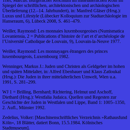
Trier, Marcus: Bürgerlicher Reichtum im mittelalterlichen Köln im
Spiegel der schriftlichen, architektonischen und archäologischen
Überlieferung (12.–14. Jahrhundert), in: Manfred Gläser (Hrsg.):
Luxus und Lifestyle (Lübecker Kolloquium zur Stadtarchäologie im
Hanseraum, 6), Lübeck 2008, S. 461–479.
Weiller, Raymond: Les monnaies luxembourgeoises (Numismatica
Lovaniensia, 2 = Publications d’histoire de l’art et d’archéologie de
l’Université Catholique de Louvain, 9), Louvain-la-Neuve 1977.
Weiller, Raymond: Les monnayages étrangers des princes
luxembourgeois, Luxembourg 1982.
Wenninger, Markus J.: Juden und Christen als Geldgeber im hohen
und späten Mittelalter, in: Alfred Ebenbauer und Klaus Zatloukal
(Hrsg.): Die Juden in ihrer mittelalterlichen Umwelt, Wien u.a.
1991, S. 281–299.
WJ 1 = Brilling, Bernhard; Richtering, Helmut und Aschoff,
Diethard (Hrsg.): Westfalia Judaica. Quellen und Regesten zur
Geschichte der Juden in Westfalen und Lippe, Band 1: 1005–1350,
2. Aufl., Münster 1992.
Zedelius, Volker: [Maschinenschriftliches Verzeichnis »Rathausfund
Köln«, 18 Blätter, datiert Bonn, 15.5.1984. Kölnisches
Stadtmuseum].