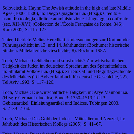
Soloveitchik, Haym: The Jewish attitude in the high and late Middle
Ages (1000–1500), in: Diego Quaglioni u.a. (Hrsg.): Credito e
usura fra teologia, diritto e amministrazione. Linguaggi a confronto
(sec. XII–XVI) (Collection de l’École Française de Rome, 346),
Rom 2005, S. 115–127.
Thier, Dietrich: Melius Hereditati. Untersuchungen zur Dortmunder
Führungsschicht im 13. und 14. Jahrhundert (Bochumer historische
Studien. Mittelalterliche Geschichte, 8), Bochum 1987.
Toch, Michael: Geldleiher und sonst nichts? Zur wirtschaftlichen
Tätigkeit der Juden im deutschen Sprachraum des Spätmittelalters,
in: Shulamit Volkov u.a. (Hrsg.): Zur Sozial- und Begriffsgeschichte
des Mittelalters (Tel Aviver Jahrbuch für deutsche Geschichte, 22),
Tel Aviv 1993, S. 117–126.
Toch, Michael: Die wirtschaftliche Tätigkeit, in: Arye Maimon u.a.
(Hrsg.): Germania Judaica, Band 3: 1350–1519, Teil 3:
Gebietsartikel, Einleitungsartikel und Indices, Tübingen 2003,
S. 2139–2164.
Toch, Michael: Das Gold der Juden – Mittelalter und Neuzeit, in:
Jahrbuch des Historischen Kollegs (2005), S. 41–67.