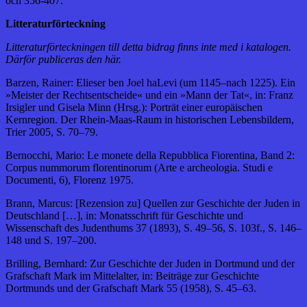
och 356-407.
Litteraturförteckning
Litteraturförteckningen till detta bidrag finns inte med i katalogen.
Därför publiceras den här.
Barzen, Rainer: Elieser ben Joel haLevi (um 1145–nach 1225). Ein
»Meister der Rechtsentscheide« und ein »Mann der Tat«, in: Franz
Irsigler und Gisela Minn (Hrsg.): Porträt einer europäischen
Kernregion. Der Rhein-Maas-Raum in historischen Lebensbildern,
Trier 2005, S. 70–79.
Bernocchi, Mario: Le monete della Repubblica Fiorentina, Band 2:
Corpus nummorum florentinorum (Arte e archeologia. Studi e
Documenti, 6), Florenz 1975.
Brann, Marcus: [Rezension zu] Quellen zur Geschichte der Juden in
Deutschland […], in: Monatsschrift für Geschichte und
Wissenschaft des Judenthums 37 (1893), S. 49–56, S. 103f., S. 146–
148 und S. 197–200.
Brilling, Bernhard: Zur Geschichte der Juden in Dortmund und der
Grafschaft Mark im Mittelalter, in: Beiträge zur Geschichte
Dortmunds und der Grafschaft Mark 55 (1958), S. 45–63.