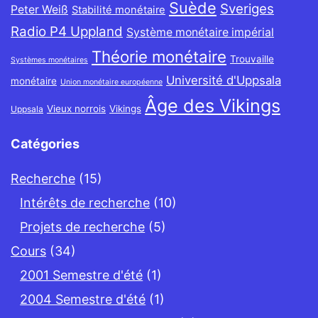
Suède
Sveriges
Peter Weiß
Stabilité monétaire
Radio P4 Uppland
Système monétaire impérial
Théorie monétaire
Trouvaille
Systèmes monétaires
Université d'Uppsala
monétaire
Union monétaire européenne
Âge des Vikings
Vieux norrois
Vikings
Uppsala
Catégories
Recherche
(15)
Intérêts de recherche
(10)
Projets de recherche
(5)
Cours
(34)
2001 Semestre d'été
(1)
2004 Semestre d'été
(1)