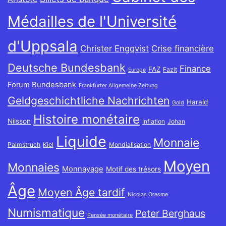
Médailles de l'Université
d'Uppsala
Christer Engqvist
Crise financière
Deutsche Bundesbank
Finance
FAZ
Fazit
Europe
Forum Bundesbank
Frankfurter Allgemeine Zeitung
Geldgeschichtliche Nachrichten
Harald
Gold
Histoire monétaire
Nilsson
Inflation
Johan
Liquide
Monnaie
Palmstruch
Kiel
Mondialisation
Moyen
Monnaies
Monnayage
Motif des trésors
Âge
Moyen Âge tardif
Nicolas Oresme
Numismatique
Peter Berghaus
Pensée monétaire