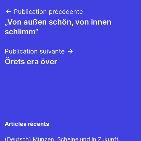
Navigation
Publication précédente
„Von außen schön, von innen
de
schlimm“
l’article
Publication suivante
Örets era över
Articles récents
(Deutsch) Münzen, Scheine und in Zukunft