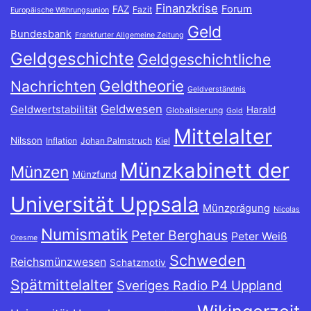
Finanzkrise
Forum
FAZ
Fazit
Europäische Währungsunion
Geld
Bundesbank
Frankfurter Allgemeine Zeitung
Geldgeschichte
Geldgeschichtliche
Geldtheorie
Nachrichten
Geldverständnis
Geldwesen
Geldwertstabilität
Harald
Globalisierung
Gold
Mittelalter
Nilsson
Inflation
Johan Palmstruch
Kiel
Münzkabinett der
Münzen
Münzfund
Universität Uppsala
Münzprägung
Nicolas
Numismatik
Peter Berghaus
Peter Weiß
Oresme
Schweden
Reichsmünzwesen
Schatzmotiv
Spätmittelalter
Sveriges Radio P4 Uppland