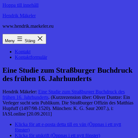
Hoppa till innehåll
Hendrik Mäkeler
www.hendrik.maekeler.eu
Meny
Stäng
Kontakt
Kontaktformulär
Eine Studie zum Straßburger Buchdruck
des frühen 16. Jahrhunderts
Hendrik Mäkeler:
Eine Studie zum Straßburger Buchdruck des
frühen 16. Jahrhunderts
. (Kurzrezension über: Oliver Duntze: Ein
Verleger sucht sein Publikum. Die Straßburger Offizin des Matthias
Hupfuff (1497/98-1520). München: K. G. Saur 2007.), i:
IASLonline [20.09.2011]
Klicka för att e-posta detta till en vän (Öppnas i ett nytt
fönster)
Klicka för utskrift (Öppnas i ett nytt fönster)