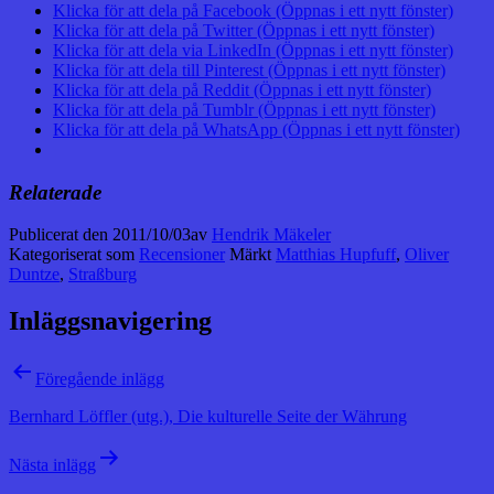
Klicka för att dela på Facebook (Öppnas i ett nytt fönster)
Klicka för att dela på Twitter (Öppnas i ett nytt fönster)
Klicka för att dela via LinkedIn (Öppnas i ett nytt fönster)
Klicka för att dela till Pinterest (Öppnas i ett nytt fönster)
Klicka för att dela på Reddit (Öppnas i ett nytt fönster)
Klicka för att dela på Tumblr (Öppnas i ett nytt fönster)
Klicka för att dela på WhatsApp (Öppnas i ett nytt fönster)
Relaterade
Publicerat den
2011/10/03
av
Hendrik Mäkeler
Kategoriserat som
Recensioner
Märkt
Matthias Hupfuff
,
Oliver
Duntze
,
Straßburg
Inläggsnavigering
Föregående inlägg
Bernhard Löffler (utg.), Die kulturelle Seite der Währung
Nästa inlägg