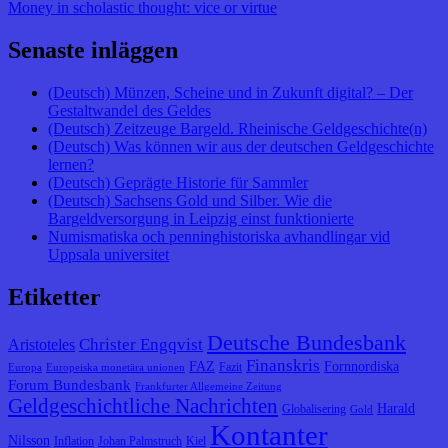
Money in scholastic thought: vice or virtue
Senaste inläggen
(Deutsch) Münzen, Scheine und in Zukunft digital? – Der
Gestaltwandel des Geldes
(Deutsch) Zeitzeuge Bargeld. Rheinische Geldgeschichte(n)
(Deutsch) Was können wir aus der deutschen Geldgeschichte
lernen?
(Deutsch) Geprägte Historie für Sammler
(Deutsch) Sachsens Gold und Silber. Wie die
Bargeldversorgung in Leipzig einst funktionierte
Numismatiska och penninghistoriska avhandlingar vid
Uppsala universitet
Etiketter
Deutsche Bundesbank
Christer Engqvist
Aristoteles
Finanskris
FAZ
Fornnordiska
Fazit
Europa
Europeiska monetära unionen
Forum Bundesbank
Frankfurter Allgemeine Zeitung
Geldgeschichtliche Nachrichten
Harald
Globalisering
Gold
Kontanter
Nilsson
Inflation
Johan Palmstruch
Kiel