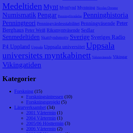
Medeltiden
Mynt
Myntning
Myntfynd
Nicolas Oresme
Penninghistoria
Numismatik
Pengar
Penningförståelse
Penningteori
Peter
Penningväsende
Penningvärdesstabilitet
Berghaus
Sedlar
Peter Weiß
Riksmyntväsende
Senmedeltiden
Sverige
Sveriges Radio
Skattfyndsmotiv
Uppsala
P4 Uppland
Uppsala universitet
Uppsala
universitets myntkabinett
Vikingar
Valutaväsende
Vikingatiden
Kategorier
Forskning
(15)
Forskningsintressen
(10)
Forskningsprojekt
(5)
Lärarverksamhet
(34)
2001 Vårtermin
(1)
2004 Vårtermin
(1)
2005/06 Hösttermin
(3)
2006 Vårtermin
(2)