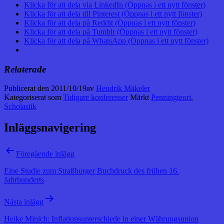
Klicka för att dela via LinkedIn (Öppnas i ett nytt fönster)
Klicka för att dela till Pinterest (Öppnas i ett nytt fönster)
Klicka för att dela på Reddit (Öppnas i ett nytt fönster)
Klicka för att dela på Tumblr (Öppnas i ett nytt fönster)
Klicka för att dela på WhatsApp (Öppnas i ett nytt fönster)
Relaterade
Publicerat den
2011/10/19
av
Hendrik Mäkeler
Kategoriserat som
Tidigare konferenser
Märkt
Penningteori
,
Scholastik
Inläggsnavigering
Föregående inlägg
Eine Studie zum Straßburger Buchdruck des frühen 16.
Jahrhunderts
Nästa inlägg
Heike Minich: Inflationsunterschiede in einer Währungsunion