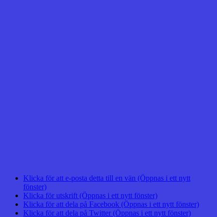
Klicka för att e-posta detta till en vän (Öppnas i ett nytt
fönster)
Klicka för utskrift (Öppnas i ett nytt fönster)
Klicka för att dela på Facebook (Öppnas i ett nytt fönster)
Klicka för att dela på Twitter (Öppnas i ett nytt fönster)