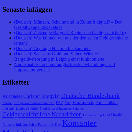
Senaste inläggen
(Deutsch) Münzen, Scheine und in Zukunft digital? – Der
Gestaltwandel des Geldes
(Deutsch) Zeitzeuge Bargeld. Rheinische Geldgeschichte(n)
(Deutsch) Was können wir aus der deutschen Geldgeschichte
lernen?
(Deutsch) Geprägte Historie für Sammler
(Deutsch) Sachsens Gold und Silber. Wie die
Bargeldversorgung in Leipzig einst funktionierte
Numismatiska och penninghistoriska avhandlingar vid
Uppsala universitet
Etiketter
Deutsche Bundesbank
Christer Engqvist
Aristoteles
Finanskris
FAZ
Fornnordiska
Fazit
Europa
Europeiska monetära unionen
Forum Bundesbank
Frankfurter Allgemeine Zeitung
Geldgeschichtliche Nachrichten
Harald
Globalisering
Gold
Kontanter
Nilsson
Inflation
Johan Palmstruch
Kiel