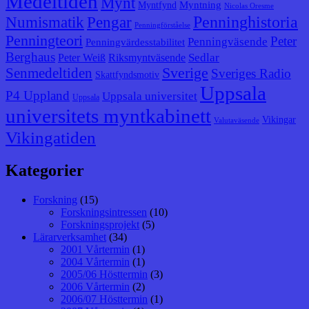
Medeltiden
Mynt
Myntning
Myntfynd
Nicolas Oresme
Penninghistoria
Numismatik
Pengar
Penningförståelse
Penningteori
Peter
Penningväsende
Penningvärdesstabilitet
Berghaus
Sedlar
Peter Weiß
Riksmyntväsende
Senmedeltiden
Sverige
Sveriges Radio
Skattfyndsmotiv
Uppsala
P4 Uppland
Uppsala universitet
Uppsala
universitets myntkabinett
Vikingar
Valutaväsende
Vikingatiden
Kategorier
Forskning
(15)
Forskningsintressen
(10)
Forskningsprojekt
(5)
Lärarverksamhet
(34)
2001 Vårtermin
(1)
2004 Vårtermin
(1)
2005/06 Hösttermin
(3)
2006 Vårtermin
(2)
2006/07 Hösttermin
(1)