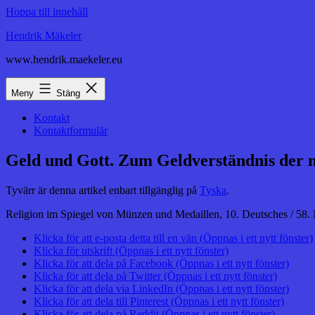
Hoppa till innehåll
Hendrik Mäkeler
www.hendrik.maekeler.eu
Meny
Stäng
Kontakt
Kontaktformulär
Geld und Gott. Zum Geldverständnis der m
Tyvärr är denna artikel enbart tillgänglig på
Tyska
.
Religion im Spiegel von Münzen und Medaillen, 10. Deutsches / 58. 
Klicka för att e-posta detta till en vän (Öppnas i ett nytt fönster)
Klicka för utskrift (Öppnas i ett nytt fönster)
Klicka för att dela på Facebook (Öppnas i ett nytt fönster)
Klicka för att dela på Twitter (Öppnas i ett nytt fönster)
Klicka för att dela via LinkedIn (Öppnas i ett nytt fönster)
Klicka för att dela till Pinterest (Öppnas i ett nytt fönster)
Klicka för att dela på Reddit (Öppnas i ett nytt fönster)