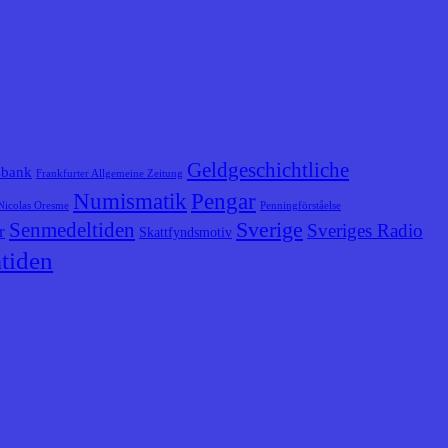
Geldgeschichtliche
sbank
Frankfurter Allgemeine Zeitung
Numismatik
Pengar
Nicolas Oresme
Penningförståelse
Senmedeltiden
Sverige
Sveriges Radio
r
Skattfyndsmotiv
tiden