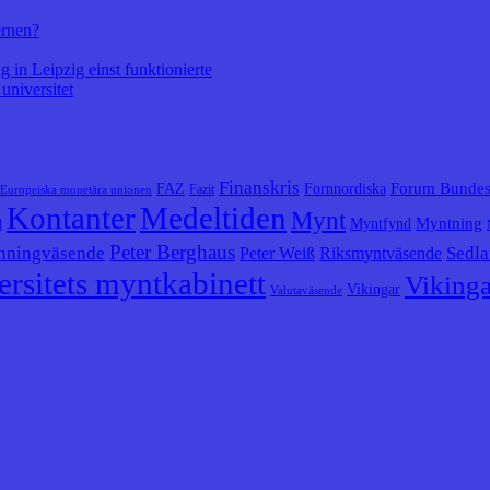
ernen?
 in Leipzig einst funktionierte
universitet
Finanskris
Forum Bunde
FAZ
Fornnordiska
Fazit
Europeiska monetära unionen
Kontanter
Medeltiden
Mynt
Myntning
Myntfynd
l
Peter Berghaus
nningväsende
Sedla
Peter Weiß
Riksmyntväsende
rsitets myntkabinett
Vikinga
Vikingar
Valutaväsende