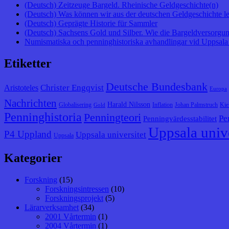
(Deutsch) Zeitzeuge Bargeld. Rheinische Geldgeschichte(n)
(Deutsch) Was können wir aus der deutschen Geldgeschichte l
(Deutsch) Geprägte Historie für Sammler
(Deutsch) Sachsens Gold und Silber. Wie die Bargeldversorgung
Numismatiska och penninghistoriska avhandlingar vid Uppsala 
Etiketter
Deutsche Bundesbank
Christer Engqvist
Aristoteles
Europa
Nachrichten
Harald Nilsson
Globalisering
Inflation
Johan Palmstruch
Kie
Gold
Penninghistoria
Penningteori
Pe
Penningvärdesstabilitet
Uppsala unive
P4 Uppland
Uppsala universitet
Uppsala
Kategorier
Forskning
(15)
Forskningsintressen
(10)
Forskningsprojekt
(5)
Lärarverksamhet
(34)
2001 Vårtermin
(1)
2004 Vårtermin
(1)