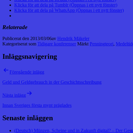
Klicka för att dela på Tumblr (Öppnas i ett nytt fönster)
Klicka för att dela på WhatsApp (Öppnas i ett nytt fönster)
Relaterade
Publicerat den
2013/03/06
av
Hendrik Mäkeler
Kategoriserat som
Tidigare konferenser
Märkt
Penningteori
,
Medeltid
Inläggsnavigering
Föregående inlägg
Geld und Geldgebrauch in der Geschichtsschreibung
Nästa inlägg
Innan Sveriges första mynt präglades
Senaste inläggen
(Deutsch) Münzen, Scheine und in Zukunft digital? – Der Gest