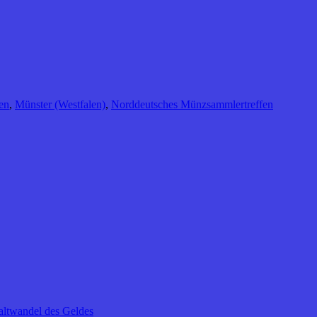
en
,
Münster (Westfalen)
,
Norddeutsches Münzsammlertreffen
altwandel des Geldes