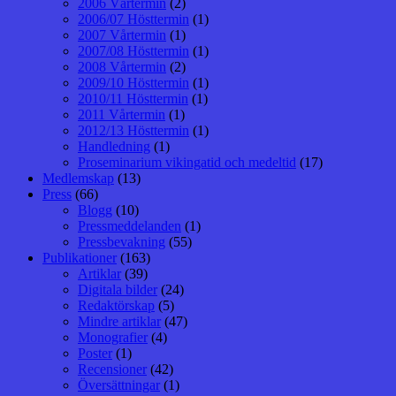
2006 Vårtermin
(2)
2006/07 Hösttermin
(1)
2007 Vårtermin
(1)
2007/08 Hösttermin
(1)
2008 Vårtermin
(2)
2009/10 Hösttermin
(1)
2010/11 Hösttermin
(1)
2011 Vårtermin
(1)
2012/13 Hösttermin
(1)
Handledning
(1)
Proseminarium vikingatid och medeltid
(17)
Medlemskap
(13)
Press
(66)
Blogg
(10)
Pressmeddelanden
(1)
Pressbevakning
(55)
Publikationer
(163)
Artiklar
(39)
Digitala bilder
(24)
Redaktörskap
(5)
Mindre artiklar
(47)
Monografier
(4)
Poster
(1)
Recensioner
(42)
Översättningar
(1)