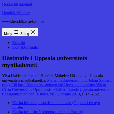
Hoppa till innehåll
Hendrik Mäkeler
www.hendrik.maekeler.eu
Meny
Stäng
Kontakt
Kontaktformulär
Hästmotiv i Uppsala universitets
myntkabinett
Ylva Haidenthaller och Hendrik Mäkeler: Hästmotiv i Uppsala
universitets myntkabinett, i:
Marianne Andersson und Johan Sjöberg
(utg): Till häst. Ridundervisningen vid Uppsala universitet 350 år
(Acta Universitatis Upsaliensis. Skrifter rörande Uppsala universitet,
C: Organisation och Historia, 98), Uppsala 2013
, s. 145-152.
Klicka för att e-posta detta till en vän (Öppnas i ett nytt
fönster)
Klicka för utskrift (Öppnas i ett nytt fönster)