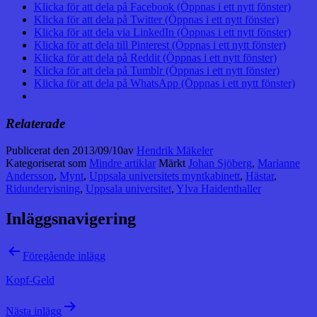
Klicka för att dela på Facebook (Öppnas i ett nytt fönster)
Klicka för att dela på Twitter (Öppnas i ett nytt fönster)
Klicka för att dela via LinkedIn (Öppnas i ett nytt fönster)
Klicka för att dela till Pinterest (Öppnas i ett nytt fönster)
Klicka för att dela på Reddit (Öppnas i ett nytt fönster)
Klicka för att dela på Tumblr (Öppnas i ett nytt fönster)
Klicka för att dela på WhatsApp (Öppnas i ett nytt fönster)
Relaterade
Publicerat den
2013/09/10
av
Hendrik Mäkeler
Kategoriserat som
Mindre artiklar
Märkt
Johan Sjöberg
,
Marianne
Andersson
,
Mynt
,
Uppsala universitets myntkabinett
,
Hästar
,
Ridundervisning
,
Uppsala universitet
,
Ylva Haidenthaller
Inläggsnavigering
Föregående inlägg
Kopf-Geld
Nästa inlägg