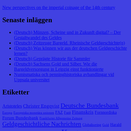
New perspectives on the imperial coinage of the 14th century
Senaste inläggen
(Deutsch) Münzen, Scheine und in Zukunft digital? – Der
Gestaltwandel des Geldes
(Deutsch) Zeitzeuge Bargeld. Rheinische Geldgeschichte(n)
(Deutsch) Was können wir aus der deutschen Geldgeschichte
lernen?
(Deutsch) Geprägte Historie für Sammler
(Deutsch) Sachsens Gold und Silber. Wie die
Bargeldversorgung in Leipzig einst funktionierte
Numismatiska och penninghistoriska avhandlingar vid
Uppsala universitet
Etiketter
Deutsche Bundesbank
Christer Engqvist
Aristoteles
Finanskris
FAZ
Fornnordiska
Fazit
Europa
Europeiska monetära unionen
Forum Bundesbank
Frankfurter Allgemeine Zeitung
Geldgeschichtliche Nachrichten
Harald
Globalisering
Gold