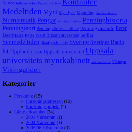
Kontanter
Nilsson
Inflation
Johan Palmstruch
Kiel
Medeltiden
Mynt
Myntning
Myntfynd
Nicolas Oresme
Penninghistoria
Numismatik
Pengar
Penningförståelse
Penningteori
Peter
Penningväsende
Penningvärdesstabilitet
Berghaus
Sedlar
Peter Weiß
Riksmyntväsende
Senmedeltiden
Sverige
Sveriges Radio
Skattfyndsmotiv
Uppsala
P4 Uppland
Uppsala universitet
Uppsala
universitets myntkabinett
Vikingar
Valutaväsende
Vikingatiden
Kategorier
Forskning
(15)
Forskningsintressen
(10)
Forskningsprojekt
(5)
Lärarverksamhet
(34)
2001 Vårtermin
(1)
2004 Vårtermin
(1)
2005/06 Hösttermin
(3)