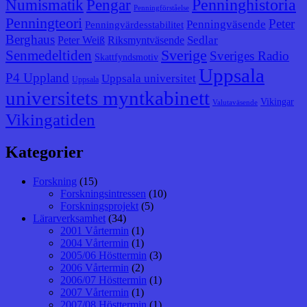
Penninghistoria
Numismatik
Pengar
Penningförståelse
Penningteori
Peter
Penningväsende
Penningvärdesstabilitet
Berghaus
Sedlar
Peter Weiß
Riksmyntväsende
Senmedeltiden
Sverige
Sveriges Radio
Skattfyndsmotiv
Uppsala
P4 Uppland
Uppsala universitet
Uppsala
universitets myntkabinett
Vikingar
Valutaväsende
Vikingatiden
Kategorier
Forskning
(15)
Forskningsintressen
(10)
Forskningsprojekt
(5)
Lärarverksamhet
(34)
2001 Vårtermin
(1)
2004 Vårtermin
(1)
2005/06 Hösttermin
(3)
2006 Vårtermin
(2)
2006/07 Hösttermin
(1)
2007 Vårtermin
(1)
2007/08 Hösttermin
(1)