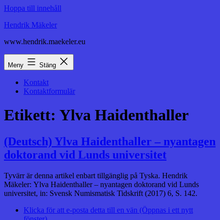
Hoppa till innehåll
Hendrik Mäkeler
www.hendrik.maekeler.eu
Meny
Stäng
Kontakt
Kontaktformulär
Etikett:
Ylva Haidenthaller
(Deutsch) Ylva Haidenthaller – nyantagen
doktorand vid Lunds universitet
Tyvärr är denna artikel enbart tillgänglig på Tyska. Hendrik
Mäkeler: Ylva Haidenthaller – nyantagen doktorand vid Lunds
universitet, in: Svensk Numismatisk Tidskrift (2017) 6, S. 142.
Klicka för att e-posta detta till en vän (Öppnas i ett nytt
fönster)