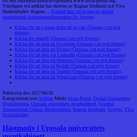
för den nationella kulturarvsportalen www.alvin-portal.org.
Ytterligare två artiklar har skrivits av Ragnar Hedlund och Ylva
Haidenthaller: Ragnar…
Fortsätt läsa
Att bygga en digital
numismatisk forskningsinfrastruktur för Sverige
Klicka för att e-posta detta till en vän (Öppnas i ett nytt
fönster)
Klicka för utskrift (Öppnas i ett nytt fönster)
Klicka för att dela på Facebook (Öppnas i ett nytt fönster)
Klicka för att dela på Twitter (Öppnas i ett nytt fönster)
Klicka för att dela via LinkedIn (Öppnas i ett nytt fönster)
Klicka för att dela till Pinterest (Öppnas i ett nytt fönster)
Klicka för att dela på Reddit (Öppnas i ett nytt fönster)
Klicka för att dela på Tumblr (Öppnas i ett nytt fönster)
Klicka för att dela på WhatsApp (Öppnas i ett nytt fönster)
Publicerat den
2017/06/26
Kategoriserat som
Artiklar
Märkt
Alvin-Portal
,
Digital Humanities
,
Digitalisering
,
Uppsala universitets myntkabinett
,
Nordisk
Numismatisk Unions Medlemsblad
,
Ragnar Hedlund
,
Sverige
,
Ylva
Haidenthaller
Hästmotiv i Uppsala universitets
myntkabinett