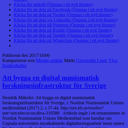
Klicka för utskrift (Öppnas i ett nytt fönster)
Klicka för att dela på Facebook (Öppnas i ett nytt fönster)
Klicka för att dela på Twitter (Öppnas i ett nytt fönster)
Klicka för att dela via LinkedIn (Öppnas i ett nytt fönster)
Klicka för att dela till Pinterest (Öppnas i ett nytt fönster)
Klicka för att dela på Reddit (Öppnas i ett nytt fönster)
Klicka för att dela på Tumblr (Öppnas i ett nytt fönster)
Klicka för att dela på WhatsApp (Öppnas i ett nytt fönster)
Publicerat den
2017/10/06
Kategoriserat som
Mindre artiklar
Märkt
Universität Lund
,
Ylva
Haidenthaller
Att bygga en digital numismatisk
forskningsinfrastruktur för Sverige
Hendrik Mäkeler: Att bygga en digital numismatisk
forskningsinfrastruktur för Sverige, i: Nordisk Numismatisk Unions
medlemsblad (2017) 2, s 37-44. http://urn.kb.se/resolve?
urn=urn:nbn:se:uu:diva-319589 Artikeln ingår i ett temanummer av
Nordisk Numismatisk Unions Medlemsblad som handlar om
Uppsala universitets myntkabinetts digitaliseringsarbete inom ramen