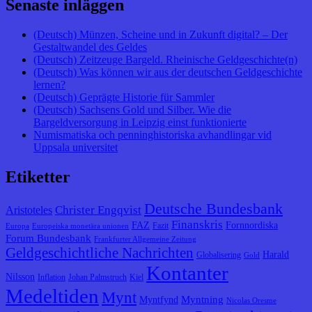
Senaste inläggen
(Deutsch) Münzen, Scheine und in Zukunft digital? – Der
Gestaltwandel des Geldes
(Deutsch) Zeitzeuge Bargeld. Rheinische Geldgeschichte(n)
(Deutsch) Was können wir aus der deutschen Geldgeschichte
lernen?
(Deutsch) Geprägte Historie für Sammler
(Deutsch) Sachsens Gold und Silber. Wie die
Bargeldversorgung in Leipzig einst funktionierte
Numismatiska och penninghistoriska avhandlingar vid
Uppsala universitet
Etiketter
Deutsche Bundesbank
Christer Engqvist
Aristoteles
Finanskris
FAZ
Fornnordiska
Fazit
Europa
Europeiska monetära unionen
Forum Bundesbank
Frankfurter Allgemeine Zeitung
Geldgeschichtliche Nachrichten
Harald
Globalisering
Gold
Kontanter
Nilsson
Inflation
Johan Palmstruch
Kiel
Medeltiden
Mynt
Myntning
Myntfynd
Nicolas Oresme