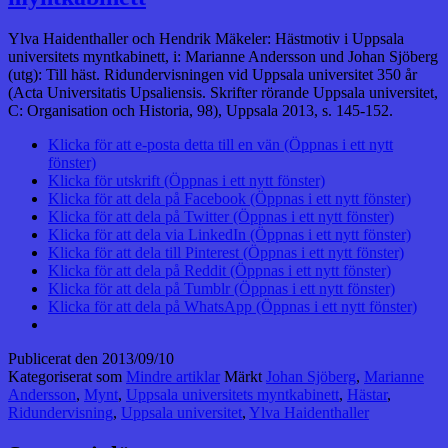
Ylva Haidenthaller och Hendrik Mäkeler: Hästmotiv i Uppsala
universitets myntkabinett, i: Marianne Andersson und Johan Sjöberg
(utg): Till häst. Ridundervisningen vid Uppsala universitet 350 år
(Acta Universitatis Upsaliensis. Skrifter rörande Uppsala universitet,
C: Organisation och Historia, 98), Uppsala 2013, s. 145-152.
Klicka för att e-posta detta till en vän (Öppnas i ett nytt
fönster)
Klicka för utskrift (Öppnas i ett nytt fönster)
Klicka för att dela på Facebook (Öppnas i ett nytt fönster)
Klicka för att dela på Twitter (Öppnas i ett nytt fönster)
Klicka för att dela via LinkedIn (Öppnas i ett nytt fönster)
Klicka för att dela till Pinterest (Öppnas i ett nytt fönster)
Klicka för att dela på Reddit (Öppnas i ett nytt fönster)
Klicka för att dela på Tumblr (Öppnas i ett nytt fönster)
Klicka för att dela på WhatsApp (Öppnas i ett nytt fönster)
Publicerat den
2013/09/10
Kategoriserat som
Mindre artiklar
Märkt
Johan Sjöberg
,
Marianne
Andersson
,
Mynt
,
Uppsala universitets myntkabinett
,
Hästar
,
Ridundervisning
,
Uppsala universitet
,
Ylva Haidenthaller