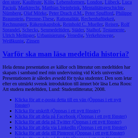
den store
,
Kaulfeute
,
Köln
,
Lebensformen
,
London
,
Lübeck
,
Luca
Pacioli
,
Marktrecht
,
Matthias Steinbrink
,
Mentalitätsgeschichte
,
Nürnberg
,
Olaf Mörke
,
Peter Drach d.M.
,
Peter Spufford
,
Philippe
Braunstein
,
Pirenne-These
,
Rationalität
,
Rechenhaftigkeit
,
Rechnungen
,
Räkenskapsbok
,
Reinhold C. Mueller
,
Reisen
,
Rolf
Sprandel
,
Schecks
,
Senmedeltiden
,
Städer
,
Stalhof
,
Testamente
,
Ulrich Meltinger
,
Urbanisierung
,
Venedig
,
Verkehrswege
,
Weißkunig
,
Zinsen
Varför ska man läsa medeltida historia?
Hela denna presentation av källor och litteratur om medeltiden har
skapats i samband med min undervisning vid Kiels universitet.
Presentationen är således avsedd för tyska studenter. Den som letar
efter en utmärkt svensk introduktion till ämnet bör läsa Lena Roos:
Att studera medeltiden, Lund: Studentlitteratur, 2008.
Klicka för att e-posta detta till en vän (Öppnas i ett nytt
fönster)
Klicka för utskrift (Öppnas i ett nytt fönster)
Klicka för att dela på Facebook (Öppnas i ett nytt fönster)
Klicka för att dela på Twitter (Öppnas i ett nytt fönster)
Klicka för att dela via LinkedIn (Öppnas i ett nytt fönster)
Klicka för att dela till Pinterest (Öppnas i ett nytt fönster)