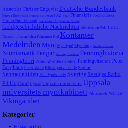
Deutsche Bundesbank
Christer Engqvist
Aristoteles
Finanskris
FAZ
Fornnordiska
Fazit
Europa
Europeiska monetära unionen
Forum Bundesbank
Frankfurter Allgemeine Zeitung
Geldgeschichtliche Nachrichten
Harald
Globalisering
Gold
Kontanter
Nilsson
Inflation
Johan Palmstruch
Kiel
Medeltiden
Mynt
Myntning
Myntfynd
Nicolas Oresme
Penninghistoria
Numismatik
Pengar
Penningförståelse
Penningteori
Peter
Penningväsende
Penningvärdesstabilitet
Berghaus
Sedlar
Peter Weiß
Riksmyntväsende
Senmedeltiden
Sverige
Sveriges Radio
Skattfyndsmotiv
Uppsala
P4 Uppland
Uppsala universitet
Uppsala
universitets myntkabinett
Vikingar
Valutaväsende
Vikingatiden
Kategorier
Forskning
(15)