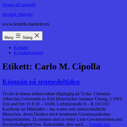
Hoppa till innehåll
Hendrik Mäkeler
www.hendrik.maekeler.eu
Meny
Stäng
Kontakt
Kontaktformulär
Etikett:
Carlo M. Cipolla
Köpmän på senmedeltiden
Tyvärr är denna artikel enbart tillgänglig på Tyska. Christian-
Albrechts-Universität zu Kiel Historisches Seminar Übung, 2 SWS
Zeit und Ort: Fr 8:30 – 10:00, Leibniszstraße 8 – R.101/102
Kaufleute im Mittelalter – das waren sehr unterschiedliche
Menschen, deren Denken doch bestimmte Gemeinsamkeiten
kennzeichneten. Zu nennen sind in erster Linie Gewinnstreben und
Rechenhaftigkeit bzw. Rationalität, aber auch…
Fortsätt läsa