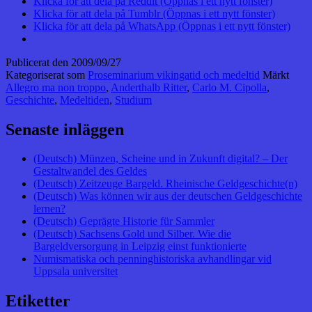
Klicka för att dela på Reddit (Öppnas i ett nytt fönster)
Klicka för att dela på Tumblr (Öppnas i ett nytt fönster)
Klicka för att dela på WhatsApp (Öppnas i ett nytt fönster)
Publicerat den
2009/09/27
Kategoriserat som
Proseminarium vikingatid och medeltid
Märkt
Allegro ma non troppo
,
Anderthalb Ritter
,
Carlo M. Cipolla
,
Geschichte
,
Medeltiden
,
Studium
Senaste inläggen
(Deutsch) Münzen, Scheine und in Zukunft digital? – Der
Gestaltwandel des Geldes
(Deutsch) Zeitzeuge Bargeld. Rheinische Geldgeschichte(n)
(Deutsch) Was können wir aus der deutschen Geldgeschichte
lernen?
(Deutsch) Geprägte Historie für Sammler
(Deutsch) Sachsens Gold und Silber. Wie die
Bargeldversorgung in Leipzig einst funktionierte
Numismatiska och penninghistoriska avhandlingar vid
Uppsala universitet
Etiketter