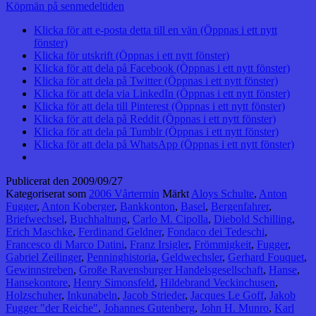
Köpmän på senmedeltiden
Klicka för att e-posta detta till en vän (Öppnas i ett nytt
fönster)
Klicka för utskrift (Öppnas i ett nytt fönster)
Klicka för att dela på Facebook (Öppnas i ett nytt fönster)
Klicka för att dela på Twitter (Öppnas i ett nytt fönster)
Klicka för att dela via LinkedIn (Öppnas i ett nytt fönster)
Klicka för att dela till Pinterest (Öppnas i ett nytt fönster)
Klicka för att dela på Reddit (Öppnas i ett nytt fönster)
Klicka för att dela på Tumblr (Öppnas i ett nytt fönster)
Klicka för att dela på WhatsApp (Öppnas i ett nytt fönster)
Publicerat den
2009/09/27
Kategoriserat som
2006 Vårtermin
Märkt
Aloys Schulte
,
Anton
Fugger
,
Anton Koberger
,
Bankkonton
,
Basel
,
Bergenfahrer
,
Briefwechsel
,
Buchhaltung
,
Carlo M. Cipolla
,
Diebold Schilling
,
Erich Maschke
,
Ferdinand Geldner
,
Fondaco dei Tedeschi
,
Francesco di Marco Datini
,
Franz Irsigler
,
Frömmigkeit
,
Fugger
,
Gabriel Zeilinger
,
Penninghistoria
,
Geldwechsler
,
Gerhard Fouquet
,
Gewinnstreben
,
Große Ravensburger Handelsgesellschaft
,
Hanse
,
Hansekontore
,
Henry Simonsfeld
,
Hildebrand Veckinchusen
,
Holzschuher
,
Inkunabeln
,
Jacob Strieder
,
Jacques Le Goff
,
Jakob
Fugger "der Reiche"
,
Johannes Gutenberg
,
John H. Munro
,
Karl