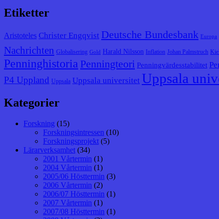
Etiketter
Deutsche Bundesbank
Christer Engqvist
Aristoteles
Europa
Nachrichten
Harald Nilsson
Globalisering
Inflation
Johan Palmstruch
Kie
Gold
Penninghistoria
Penningteori
Pe
Penningvärdesstabilitet
Uppsala unive
P4 Uppland
Uppsala universitet
Uppsala
Kategorier
Forskning
(15)
Forskningsintressen
(10)
Forskningsprojekt
(5)
Lärarverksamhet
(34)
2001 Vårtermin
(1)
2004 Vårtermin
(1)
2005/06 Hösttermin
(3)
2006 Vårtermin
(2)
2006/07 Hösttermin
(1)
2007 Vårtermin
(1)
2007/08 Hösttermin
(1)