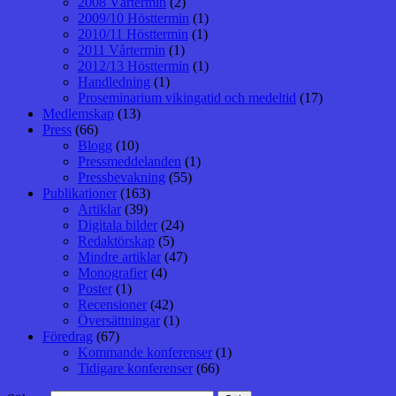
2008 Vårtermin
(2)
2009/10 Hösttermin
(1)
2010/11 Hösttermin
(1)
2011 Vårtermin
(1)
2012/13 Hösttermin
(1)
Handledning
(1)
Proseminarium vikingatid och medeltid
(17)
Medlemskap
(13)
Press
(66)
Blogg
(10)
Pressmeddelanden
(1)
Pressbevakning
(55)
Publikationer
(163)
Artiklar
(39)
Digitala bilder
(24)
Redaktörskap
(5)
Mindre artiklar
(47)
Monografier
(4)
Poster
(1)
Recensioner
(42)
Översättningar
(1)
Föredrag
(67)
Kommande konferenser
(1)
Tidigare konferenser
(66)