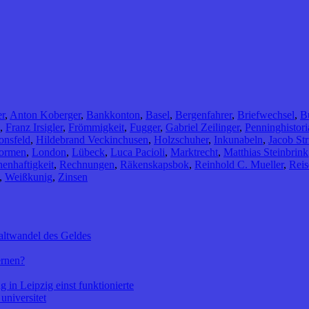
r
,
Anton Koberger
,
Bankkonton
,
Basel
,
Bergenfahrer
,
Briefwechsel
,
B
,
Franz Irsigler
,
Frömmigkeit
,
Fugger
,
Gabriel Zeilinger
,
Penninghistori
onsfeld
,
Hildebrand Veckinchusen
,
Holzschuher
,
Inkunabeln
,
Jacob Str
formen
,
London
,
Lübeck
,
Luca Pacioli
,
Marktrecht
,
Matthias Steinbrink
enhaftigkeit
,
Rechnungen
,
Räkenskapsbok
,
Reinhold C. Mueller
,
Reis
,
Weißkunig
,
Zinsen
altwandel des Geldes
ernen?
 in Leipzig einst funktionierte
universitet