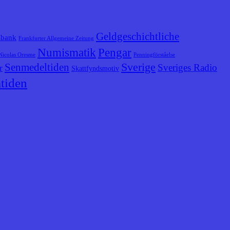
Geldgeschichtliche
sbank
Frankfurter Allgemeine Zeitung
Numismatik
Pengar
Nicolas Oresme
Penningförståelse
Senmedeltiden
Sverige
Sveriges Radio
r
Skattfyndsmotiv
tiden