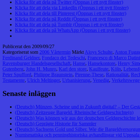
Klicka för att dela på Twitter (Öppnas i ett nytt fönster)
Klicka för att dela via LinkedIn (Öppnas i ett nytt fönster)
Klicka för att dela till Pinterest (Öppnas i ett nytt fönster)
Klicka för att dela på Reddit (Öppnas i ett nytt fönster)
Klicka för att dela på Tumblr (Öppnas i ett nytt fönster)
Klicka för att dela på WhatsApp (Öppnas i ett nytt fönster)
Publicerat den
2009/09/27
Kategoriserat som
2006 Vårtermin
Märkt
Aloys Schulte
,
Anton Fugge
Ferdinand Geldner
,
Fondaco dei Tedeschi
,
Francesco di Marco Datini
Ravensburger Handelsgesellschaft
,
Hanse
,
Hansekontore
,
Henry Sim
Gutenberg
,
John H. Munro
,
Karl den store
,
Kaulfeute
,
Köln
,
Lebens
Peter Spufford
,
Philippe Braunstein
,
Pirenne-These
,
Rationalität
,
Rech
Testamente
,
Ulrich Meltinger
,
Urbanisierung
,
Venedig
,
Verkehrswege
Senaste inläggen
(Deutsch) Münzen, Scheine und in Zukunft digital? – Der Gest
(Deutsch) Zeitzeuge Bargeld. Rheinische Geldgeschichte(n)
(Deutsch) Was können wir aus der deutschen Geldgeschichte l
(Deutsch) Geprägte Historie für Sammler
(Deutsch) Sachsens Gold und Silber. Wie die Bargeldversorgung
Numismatiska och penninghistoriska avhandlingar vid Uppsala 