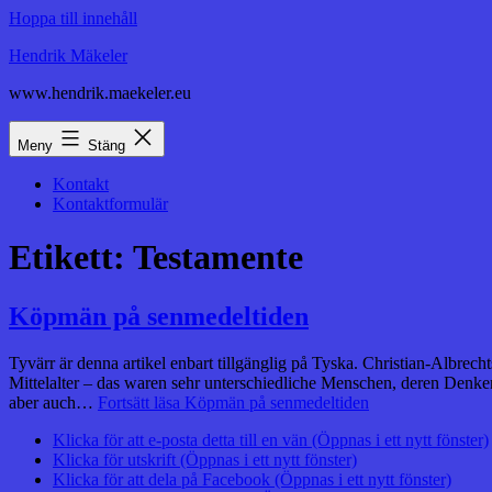
Hoppa till innehåll
Hendrik Mäkeler
www.hendrik.maekeler.eu
Meny
Stäng
Kontakt
Kontaktformulär
Etikett:
Testamente
Köpmän på senmedeltiden
Tyvärr är denna artikel enbart tillgänglig på Tyska. Christian-Albre
Mittelalter – das waren sehr unterschiedliche Menschen, deren Denk
aber auch…
Fortsätt läsa
Köpmän på senmedeltiden
Klicka för att e-posta detta till en vän (Öppnas i ett nytt fönster)
Klicka för utskrift (Öppnas i ett nytt fönster)
Klicka för att dela på Facebook (Öppnas i ett nytt fönster)