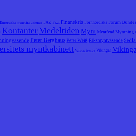
Finanskris
Forum Bunde
FAZ
Fornnordiska
Fazit
Europeiska monetära unionen
Kontanter
Medeltiden
Mynt
Myntning
Myntfynd
l
Peter Berghaus
nningväsende
Sedla
Peter Weiß
Riksmyntväsende
rsitets myntkabinett
Vikinga
Vikingar
Valutaväsende