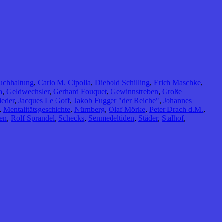
uchhaltung
,
Carlo M. Cipolla
,
Diebold Schilling
,
Erich Maschke
,
a
,
Geldwechsler
,
Gerhard Fouquet
,
Gewinnstreben
,
Große
ieder
,
Jacques Le Goff
,
Jakob Fugger "der Reiche"
,
Johannes
,
Mentalitätsgeschichte
,
Nürnberg
,
Olaf Mörke
,
Peter Drach d.M.
,
en
,
Rolf Sprandel
,
Schecks
,
Senmedeltiden
,
Städer
,
Stalhof
,