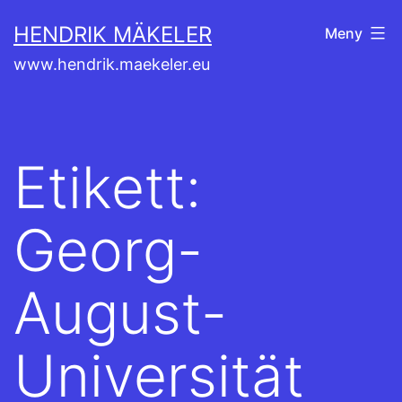
Hoppa
HENDRIK MÄKELER
Meny
till
www.hendrik.maekeler.eu
innehåll
Etikett:
Georg-
August-
Universität