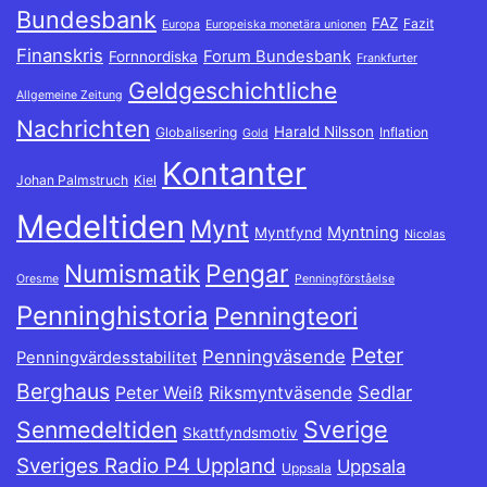
Bundesbank
FAZ
Fazit
Europa
Europeiska monetära unionen
Finanskris
Forum Bundesbank
Fornnordiska
Frankfurter
Geldgeschichtliche
Allgemeine Zeitung
Nachrichten
Harald Nilsson
Globalisering
Inflation
Gold
Kontanter
Johan Palmstruch
Kiel
Medeltiden
Mynt
Myntning
Myntfynd
Nicolas
Numismatik
Pengar
Oresme
Penningförståelse
Penninghistoria
Penningteori
Peter
Penningväsende
Penningvärdesstabilitet
Berghaus
Sedlar
Peter Weiß
Riksmyntväsende
Sverige
Senmedeltiden
Skattfyndsmotiv
Sveriges Radio P4 Uppland
Uppsala
Uppsala