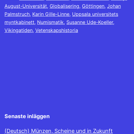
August-Universität
,
Globalisering
,
Göttingen
,
Johan
Palmstruch
,
Karin Gille-Linne
,
Uppsala universitets
myntkabinett
,
Numismatik
,
Susanne Ude-Koeller
,
Vikingatiden
,
Vetenskapshistoria
Senaste inläggen
(Deutsch) Münzen, Scheine und in Zukunft