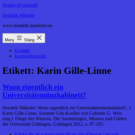
Hoppa till innehåll
Hendrik Mäkeler
www.hendrik.maekeler.eu
Meny
Stäng
Kontakt
Kontaktformulär
Etikett:
Karin Gille-Linne
Wozu eigentlich ein
Universitätsmünzkabinett?
Hendrik Mäkeler: Wozu eigentlich ein Universitätsmünzkabinett?, i:
Karin Gille-Linne, Susanne Ude-Koeller och Gabriele G. Weis
(utg.): Dinge des Wissens. Die Sammlungen, Museen und Gärten
der Universität Göttingen, Göttingen 2012, s. 97-105.
Klicka för att e-posta detta till en vän (Öppnas i ett nytt