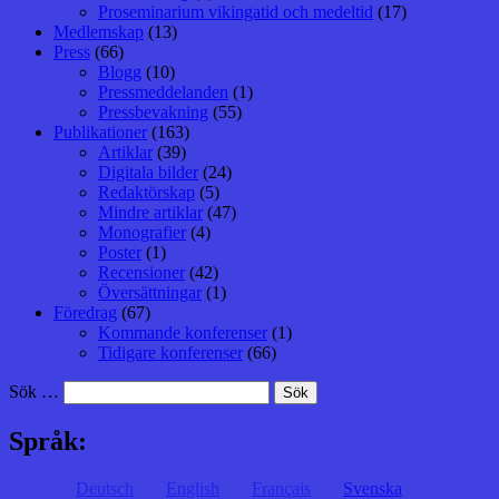
Proseminarium vikingatid och medeltid
(17)
Medlemskap
(13)
Press
(66)
Blogg
(10)
Pressmeddelanden
(1)
Pressbevakning
(55)
Publikationer
(163)
Artiklar
(39)
Digitala bilder
(24)
Redaktörskap
(5)
Mindre artiklar
(47)
Monografier
(4)
Poster
(1)
Recensioner
(42)
Översättningar
(1)
Föredrag
(67)
Kommande konferenser
(1)
Tidigare konferenser
(66)
Sök …
Språk:
Deutsch
English
Français
Svenska