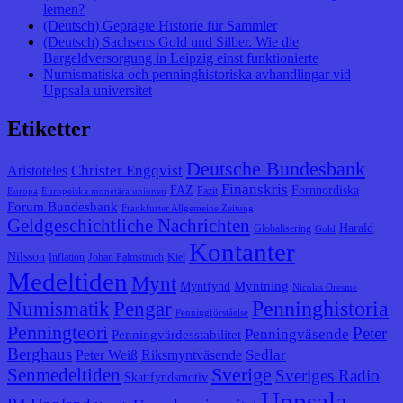
lernen?
(Deutsch) Geprägte Historie für Sammler
(Deutsch) Sachsens Gold und Silber. Wie die
Bargeldversorgung in Leipzig einst funktionierte
Numismatiska och penninghistoriska avhandlingar vid
Uppsala universitet
Etiketter
Deutsche Bundesbank
Christer Engqvist
Aristoteles
Finanskris
FAZ
Fornnordiska
Fazit
Europa
Europeiska monetära unionen
Forum Bundesbank
Frankfurter Allgemeine Zeitung
Geldgeschichtliche Nachrichten
Harald
Globalisering
Gold
Kontanter
Nilsson
Inflation
Johan Palmstruch
Kiel
Medeltiden
Mynt
Myntning
Myntfynd
Nicolas Oresme
Penninghistoria
Numismatik
Pengar
Penningförståelse
Penningteori
Peter
Penningväsende
Penningvärdesstabilitet
Berghaus
Sedlar
Peter Weiß
Riksmyntväsende
Senmedeltiden
Sverige
Sveriges Radio
Skattfyndsmotiv
Uppsala