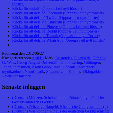
fönster)
Klicka för utskrift (Öppnas i ett nytt fönster)
Klicka för att dela på Facebook (Öppnas i ett nytt fönster)
Klicka för att dela på Twitter (Öppnas i ett nytt fönster)
Klicka för att dela via LinkedIn (Öppnas i ett nytt fönster)
Klicka för att dela till Pinterest (Öppnas i ett nytt fönster)
Klicka för att dela på Reddit (Öppnas i ett nytt fönster)
Klicka för att dela på Tumblr (Öppnas i ett nytt fönster)
Klicka för att dela på WhatsApp (Öppnas i ett nytt fönster)
Publicerat den
2012/06/27
Kategoriserat som
Artiklar
Märkt
Aristoteles
,
Finanskris
,
Gabriele
G. Weis
,
Georg-August-Universität
,
Globalisering
,
Göttingen
,
Johan Palmstruch
,
Karin Gille-Linne
,
Uppsala universitets
myntkabinett
,
Numismatik
,
Susanne Ude-Koeller
,
Vikingatiden
,
Vetenskapshistoria
Senaste inläggen
(Deutsch) Münzen, Scheine und in Zukunft digital? – Der
Gestaltwandel des Geldes
(Deutsch) Zeitzeuge Bargeld. Rheinische Geldgeschichte(n)
(Deutsch) Was können wir aus der deutschen Geldgeschichte