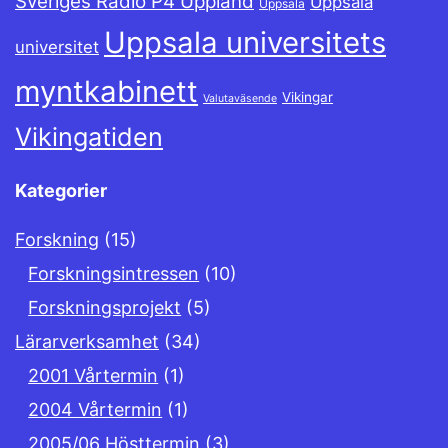
Sveriges Radio P4 Uppland
Uppsala
Uppsala
Uppsala universitets
universitet
myntkabinett
Vikingar
Valutaväsende
Vikingatiden
Kategorier
Forskning
(15)
Forskningsintressen
(10)
Forskningsprojekt
(5)
Lärarverksamhet
(34)
2001 Vårtermin
(1)
2004 Vårtermin
(1)
2005/06 Hösttermin
(3)