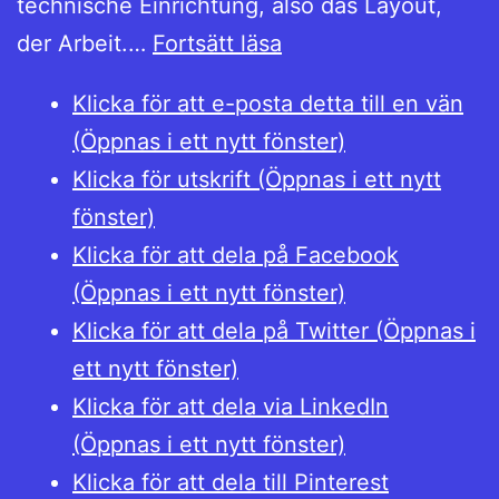
technische Einrichtung, also das Layout,
Hur
der Arbeit.…
Fortsätt läsa
man
Klicka för att e-posta detta till en vän
lägger
(Öppnas i ett nytt fönster)
upp
Klicka för utskrift (Öppnas i ett nytt
en
fönster)
hemskrivning
Klicka för att dela på Facebook
(Öppnas i ett nytt fönster)
Klicka för att dela på Twitter (Öppnas i
ett nytt fönster)
Klicka för att dela via LinkedIn
(Öppnas i ett nytt fönster)
Klicka för att dela till Pinterest