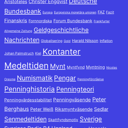
Deutsche
Christer Engqvist
Aristoteles
Bundesbank
FAZ
Fazit
Europa
Europeiska monetära unionen
Finanskris
Forum Bundesbank
Fornnordiska
Frankfurter
Geldgeschichtliche
Allgemeine Zeitung
Nachrichten
Harald Nilsson
Globalisering
Inflation
Gold
Kontanter
Johan Palmstruch
Kiel
Medeltiden
Mynt
Myntning
Myntfynd
Nicolas
Numismatik
Pengar
Oresme
Penningförståelse
Penninghistoria
Penningteori
Peter
Penningväsende
Penningvärdesstabilitet
Berghaus
Sedlar
Peter Weiß
Riksmyntväsende
Sverige
Senmedeltiden
Skattfyndsmotiv