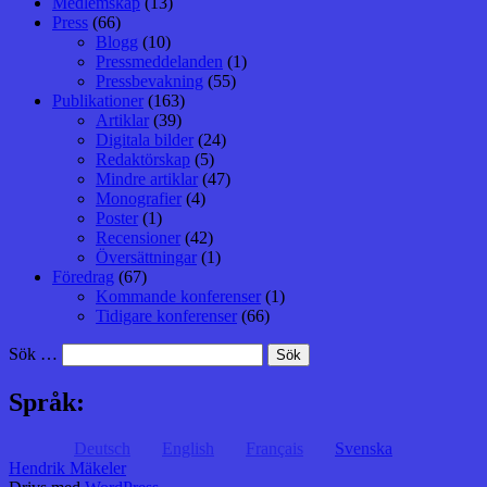
Medlemskap
(13)
Press
(66)
Blogg
(10)
Pressmeddelanden
(1)
Pressbevakning
(55)
Publikationer
(163)
Artiklar
(39)
Digitala bilder
(24)
Redaktörskap
(5)
Mindre artiklar
(47)
Monografier
(4)
Poster
(1)
Recensioner
(42)
Översättningar
(1)
Föredrag
(67)
Kommande konferenser
(1)
Tidigare konferenser
(66)
Sök …
Språk:
Deutsch
English
Français
Svenska
Hendrik Mäkeler