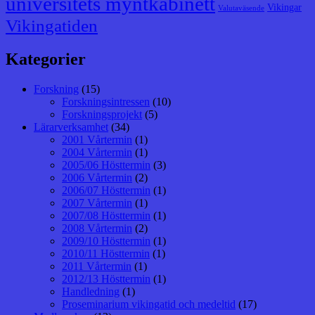
universitets myntkabinett
Vikingar
Valutaväsende
Vikingatiden
Kategorier
Forskning
(15)
Forskningsintressen
(10)
Forskningsprojekt
(5)
Lärarverksamhet
(34)
2001 Vårtermin
(1)
2004 Vårtermin
(1)
2005/06 Hösttermin
(3)
2006 Vårtermin
(2)
2006/07 Hösttermin
(1)
2007 Vårtermin
(1)
2007/08 Hösttermin
(1)
2008 Vårtermin
(2)
2009/10 Hösttermin
(1)
2010/11 Hösttermin
(1)
2011 Vårtermin
(1)
2012/13 Hösttermin
(1)
Handledning
(1)
Proseminarium vikingatid och medeltid
(17)