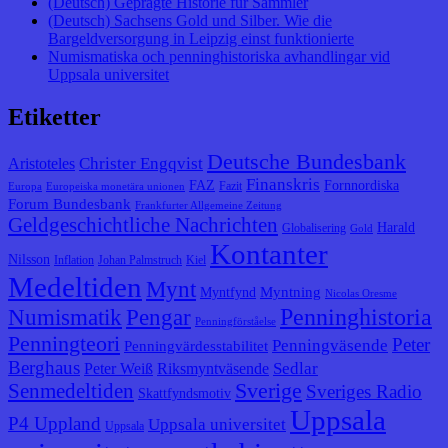
(Deutsch) Geprägte Historie für Sammler
(Deutsch) Sachsens Gold und Silber. Wie die
Bargeldversorgung in Leipzig einst funktionierte
Numismatiska och penninghistoriska avhandlingar vid
Uppsala universitet
Etiketter
Deutsche Bundesbank
Christer Engqvist
Aristoteles
Finanskris
FAZ
Fornnordiska
Fazit
Europa
Europeiska monetära unionen
Forum Bundesbank
Frankfurter Allgemeine Zeitung
Geldgeschichtliche Nachrichten
Harald
Globalisering
Gold
Kontanter
Nilsson
Inflation
Johan Palmstruch
Kiel
Medeltiden
Mynt
Myntning
Myntfynd
Nicolas Oresme
Penninghistoria
Numismatik
Pengar
Penningförståelse
Penningteori
Peter
Penningväsende
Penningvärdesstabilitet
Berghaus
Sedlar
Peter Weiß
Riksmyntväsende
Senmedeltiden
Sverige
Sveriges Radio
Skattfyndsmotiv
Uppsala
P4 Uppland
Uppsala universitet
Uppsala