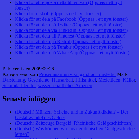
Klicka för att e-posta detta till en vän (Öppnas i ett nytt
fönster)
Klicka för utskrift (Öppnas i ett nytt fönster)
Klicka för att dela på Facebook (Öppnas i ett nytt fönster)
Klicka för att dela på Twitter (Öppnas i ett nytt fönster)
Klicka för att dela via LinkedIn (Öppnas i ett nytt fönster)
Klicka för att dela till Pinterest (Öppnas i ett nytt fönster)
Klicka för att dela på Reddit (Öppnas i ett nytt fönster)
Klicka för att dela på Tumblr (Öppnas i ett nytt fönster)
Klicka för att dela på WhatsApp (Öppnas i ett nytt fönster)
Publicerat den
2009/09/26
Kategoriserat som
Proseminarium vikingatid och medeltid
Märkt
Darstellung
,
Geschichte
,
Hausarbeit
,
Hilfsmittel
,
Medeltiden
,
Källor
,
Sekundärliteratur
,
wissenschaftliches Arbeiten
Senaste inläggen
(Deutsch) Münzen, Scheine und in Zukunft digital? – Der
Gestaltwandel des Geldes
(Deutsch) Zeitzeuge Bargeld. Rheinische Geldgeschichte(n)
(Deutsch) Was können wir aus der deutschen Geldgeschichte
lernen?