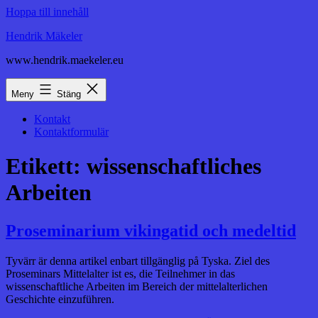
Hoppa till innehåll
Hendrik Mäkeler
www.hendrik.maekeler.eu
Meny
Stäng
Kontakt
Kontaktformulär
Etikett:
wissenschaftliches
Arbeiten
Proseminarium vikingatid och medeltid
Tyvärr är denna artikel enbart tillgänglig på Tyska. Ziel des
Proseminars Mittelalter ist es, die Teilnehmer in das
wissenschaftliche Arbeiten im Bereich der mittelalterlichen
Geschichte einzuführen.