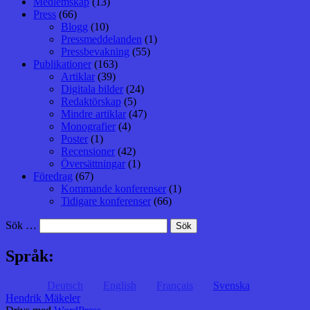
Medlemskap
(13)
Press
(66)
Blogg
(10)
Pressmeddelanden
(1)
Pressbevakning
(55)
Publikationer
(163)
Artiklar
(39)
Digitala bilder
(24)
Redaktörskap
(5)
Mindre artiklar
(47)
Monografier
(4)
Poster
(1)
Recensioner
(42)
Översättningar
(1)
Föredrag
(67)
Kommande konferenser
(1)
Tidigare konferenser
(66)
Sök …
Språk:
Deutsch
English
Français
Svenska
Hendrik Mäkeler