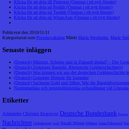
Klicka för att dela till Pinterest (Öppnas i ett nytt fönster)
Klicka för att dela på Reddit (Öppnas i ett nytt fönster)
Klicka för att dela på Tumblr (Öppnas i ett nytt fönster)
Klicka för att dela på WhatsApp (Öppnas i ett nytt fönster)
Publicerat den
2010/11/11
Kategoriserat som
Pressbevakning
Märkt
Maria Westholm
,
Marie Str
Senaste inläggen
(Deutsch) Münzen, Scheine und in Zukunft digital? – Der Gest
(Deutsch) Zeitzeuge Bargeld. Rheinische Geldgeschichte(n)
(Deutsch) Was können wir aus der deutschen Geldgeschichte l
(Deutsch) Geprägte Historie für Sammler
(Deutsch) Sachsens Gold und Silber. Wie die Bargeldversorgung
Numismatiska och penninghistoriska avhandlingar vid Uppsala 
Etiketter
Deutsche Bundesbank
Christer Engqvist
Aristoteles
Europa
Nachrichten
Harald Nilsson
Globalisering
Inflation
Johan Palmstruch
Kie
Gold