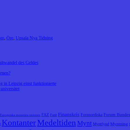
öm
,
Öre
,
Upsala Nya Tidning
altwandel des Geldes
ernen?
 in Leipzig einst funktionierte
universitet
Finanskris
Forum Bunde
FAZ
Fornnordiska
Fazit
Europeiska monetära unionen
Kontanter
Medeltiden
Mynt
Myntning
Myntfynd
l