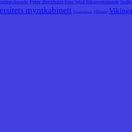
Peter Berghaus
nningväsende
Sedla
Peter Weiß
Riksmyntväsende
rsitets myntkabinett
Vikinga
Vikingar
Valutaväsende