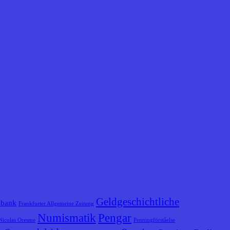
Geldgeschichtliche
sbank
Frankfurter Allgemeine Zeitung
Numismatik
Pengar
Nicolas Oresme
Penningförståelse