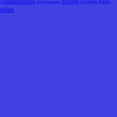
Senmedeltiden
Sverige
Sveriges Radio
r
Skattfyndsmotiv
tiden