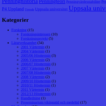
Penninghistoria
Penningteori
Pe
Penningvärdesstabilitet
Uppsala unive
P4 Uppland
Uppsala universitet
Uppsala
Kategorier
Forskning
(15)
Forskningsintressen
(10)
Forskningsprojekt
(5)
Lärarverksamhet
(34)
2001 Vårtermin
(1)
2004 Vårtermin
(1)
2005/06 Hösttermin
(3)
2006 Vårtermin
(2)
2006/07 Hösttermin
(1)
2007 Vårtermin
(1)
2007/08 Hösttermin
(1)
2008 Vårtermin
(2)
2009/10 Hösttermin
(1)
2010/11 Hösttermin
(1)
2011 Vårtermin
(1)
2012/13 Hösttermin
(1)
Handledning
(1)
Proseminarium vikingatid och medeltid
(17)