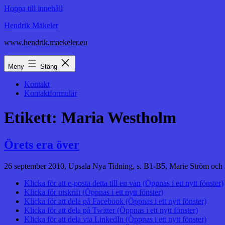
Hoppa till innehåll
Hendrik Mäkeler
www.hendrik.maekeler.eu
Meny
Stäng
Kontakt
Kontaktformulär
Etikett:
Maria Westholm
Örets era över
26 september 2010, Upsala Nya Tidning, s. B1-B5, Marie Ström och Mar
Klicka för att e-posta detta till en vän (Öppnas i ett nytt fönster)
Klicka för utskrift (Öppnas i ett nytt fönster)
Klicka för att dela på Facebook (Öppnas i ett nytt fönster)
Klicka för att dela på Twitter (Öppnas i ett nytt fönster)
Klicka för att dela via LinkedIn (Öppnas i ett nytt fönster)