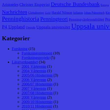
Deutsche Bundesbank
Christer Engqvist
Aristoteles
Europa
Nachrichten
Harald Nilsson
Globalisering
Inflation
Johan Palmstruch
Kie
Gold
Penninghistoria
Penningteori
Pe
Penningvärdesstabilitet
Uppsala unive
P4 Uppland
Uppsala universitet
Uppsala
Kategorier
Forskning
(15)
Forskningsintressen
(10)
Forskningsprojekt
(5)
Lärarverksamhet
(34)
2001 Vårtermin
(1)
2004 Vårtermin
(1)
2005/06 Hösttermin
(3)
2006 Vårtermin
(2)
2006/07 Hösttermin
(1)
2007 Vårtermin
(1)
2007/08 Hösttermin
(1)
2008 Vårtermin
(2)
2009/10 Hösttermin
(1)
2010/11 Hösttermin
(1)