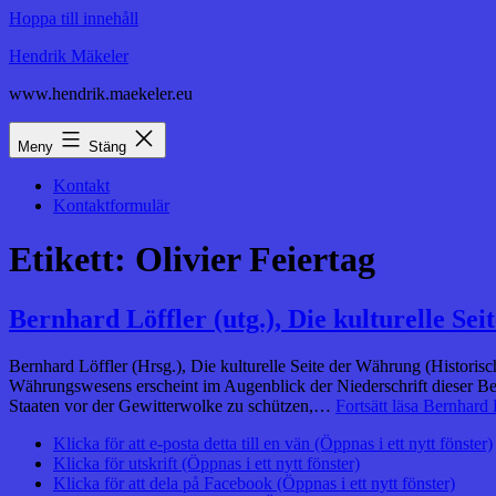
Hoppa till innehåll
Hendrik Mäkeler
www.hendrik.maekeler.eu
Meny
Stäng
Kontakt
Kontaktformulär
Etikett:
Olivier Feiertag
Bernhard Löffler (utg.), Die kulturelle Se
Bernhard Löffler (Hrsg.), Die kulturelle Seite der Währung (Historisc
Währungswesens erscheint im Augenblick der Niederschrift dieser B
Staaten vor der Gewitterwolke zu schützen,…
Fortsätt läsa
Bernhard L
Klicka för att e-posta detta till en vän (Öppnas i ett nytt fönster)
Klicka för utskrift (Öppnas i ett nytt fönster)
Klicka för att dela på Facebook (Öppnas i ett nytt fönster)