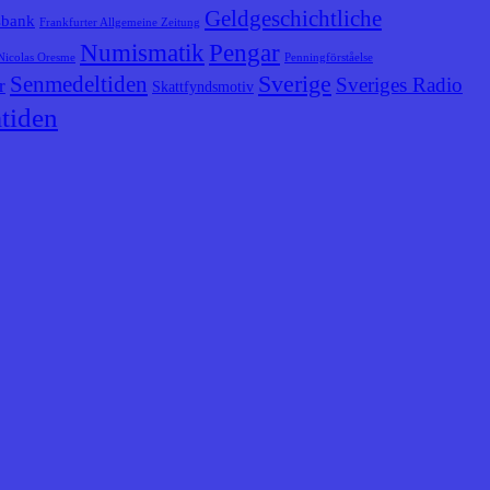
Geldgeschichtliche
sbank
Frankfurter Allgemeine Zeitung
Numismatik
Pengar
Nicolas Oresme
Penningförståelse
Senmedeltiden
Sverige
Sveriges Radio
r
Skattfyndsmotiv
tiden