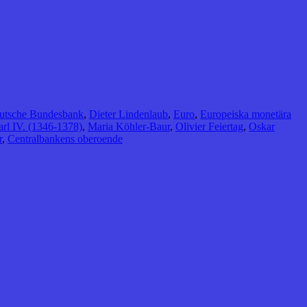
utsche Bundesbank
,
Dieter Lindenlaub
,
Euro
,
Europeiska monetära
rl IV. (1346-1378)
,
Maria Köhler-Baur
,
Olivier Feiertag
,
Oskar
r
,
Centralbankens oberoende