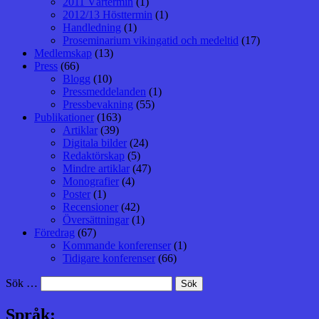
2011 Vårtermin
(1)
2012/13 Hösttermin
(1)
Handledning
(1)
Proseminarium vikingatid och medeltid
(17)
Medlemskap
(13)
Press
(66)
Blogg
(10)
Pressmeddelanden
(1)
Pressbevakning
(55)
Publikationer
(163)
Artiklar
(39)
Digitala bilder
(24)
Redaktörskap
(5)
Mindre artiklar
(47)
Monografier
(4)
Poster
(1)
Recensioner
(42)
Översättningar
(1)
Föredrag
(67)
Kommande konferenser
(1)
Tidigare konferenser
(66)
Sök …
Språk: