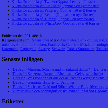
Klicka för att dela på Twitter (Öppnas i ett nytt fönster)
Klicka för att dela via LinkedIn (Öppnas i ett nytt fönster)
Klicka för att dela till Pinterest (Öppnas i ett nytt fönster)
Klicka för att dela på Reddit (Öppnas i ett nytt fönster)
Klicka för att dela på Tumblr (Öppnas i ett nytt fönster)
Klicka för att dela på WhatsApp (Öppnas i ett nytt fönster)
Publicerat den
2011/08/16
Kategoriserat som
Recensioner
Märkt
Aristoteles
,
Bank of England
,
B
unionen
,
Euroraum
,
Franken
,
Frankreich
,
Gabriele Metzler
,
Penninghi
Lafontaine
,
Papiergeld
,
Sverige
,
Schweiz
,
Tobias Straumann
,
Tschec
Senaste inläggen
(Deutsch) Münzen, Scheine und in Zukunft digital? – Der Gest
(Deutsch) Zeitzeuge Bargeld. Rheinische Geldgeschichte(n)
(Deutsch) Was können wir aus der deutschen Geldgeschichte l
(Deutsch) Geprägte Historie für Sammler
(Deutsch) Sachsens Gold und Silber. Wie die Bargeldversorgung
Numismatiska och penninghistoriska avhandlingar vid Uppsala 
Etiketter