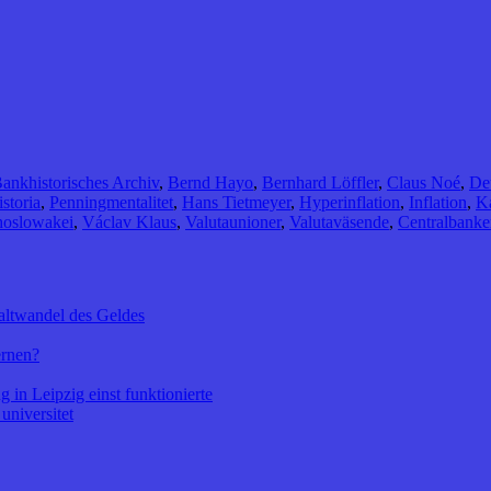
ankhistorisches Archiv
,
Bernd Hayo
,
Bernhard Löffler
,
Claus Noé
,
De
storia
,
Penningmentalitet
,
Hans Tietmeyer
,
Hyperinflation
,
Inflation
,
Ka
hoslowakei
,
Václav Klaus
,
Valutaunioner
,
Valutaväsende
,
Centralbanke
altwandel des Geldes
ernen?
 in Leipzig einst funktionierte
universitet