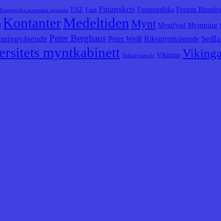
Finanskris
Forum Bunde
FAZ
Fornnordiska
Fazit
Europeiska monetära unionen
Kontanter
Medeltiden
Mynt
Myntning
Myntfynd
l
Peter Berghaus
nningväsende
Sedla
Peter Weiß
Riksmyntväsende
rsitets myntkabinett
Vikinga
Vikingar
Valutaväsende