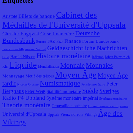
Étiquettes
Cabinet des
Billets de banque
Aristote
Médailles de l'Université d'Uppsala
Deutsche
Christer Engqvist
Crise financière
Bundesbank
Finance
Forum Bundesbank
FAZ
Fazit
Europe
Geldgeschichtliche Nachrichten
Frankfurter Allgemeine Zeitung
Histoire monétaire
Harald Nilsson
Inflation
Johan Palmstruch
Gold
Liquide
Monnaie
Monnaies
Kiel
Mondialisation
Moyen Âge
Moyen Âge
Monnayage
Motif des trésors
Numismatique
tardif
Peter
Nicolas Oresme
Pensée monétaire
Suède
Berghaus
Sveriges
Peter Weiß
Stabilité monétaire
Radio P4 Uppland
Système monétaire impérial
Systèmes monétaires
Théorie monétaire
Trouvaille monétaire
Union monétaire européenne
Âge des
Université d'Uppsala
Vieux norrois
Vikings
Uppsala
Vikings