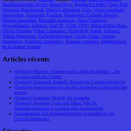
Bankhistorisches Archiv
,
Bernd Hayo
,
Bernhard Löffler
,
Claus Noé
,
Deutsche Bundesbank
,
Dieter Lindenlaub
,
Euro
,
Union monétaire
européenne
,
Euroraum
,
Franken
,
Frankreich
,
Gabriele Metzler
,
Histoire monétaire
,
Mentalité monétaire
,
Hans Tietmeyer
,
Hyperinflation
,
Inflation
,
Karl IV. (1346-1378)
,
Maria Köhler-Baur
,
Olivier Feiertag
,
Oskar Lafontaine
,
Papiergeld
,
Suède
,
Schweiz
,
Tobias Straumann
,
Tschechoslowakei
,
Václav Klaus
,
Unions
monétaires
,
Systèmes monétaires
,
Banques centrales
,
Indépendance
de la banque centrale
Articles récents
(Deutsch) Münzen, Scheine und in Zukunft digital? – Der
Gestaltwandel des Geldes
(Deutsch) Zeitzeuge Bargeld. Rheinische Geldgeschichte(n)
(Deutsch) Was können wir aus der deutschen Geldgeschichte
lernen?
(Deutsch) Geprägte Historie für Sammler
(Deutsch) Sachsens Gold und Silber. Wie die
Bargeldversorgung in Leipzig einst funktionierte
Numismatiska och penninghistoriska avhandlingar vid
Uppsala universitet