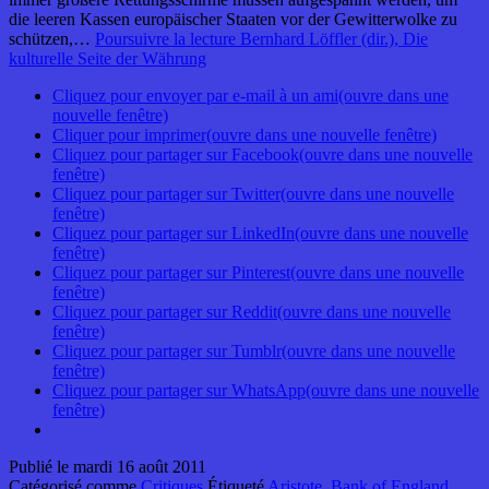
die leeren Kassen europäischer Staaten vor der Gewitterwolke zu
schützen,…
Poursuivre la lecture
Bernhard Löffler (dir.), Die
kulturelle Seite der Währung
Cliquez pour envoyer par e-mail à un ami(ouvre dans une
nouvelle fenêtre)
Cliquer pour imprimer(ouvre dans une nouvelle fenêtre)
Cliquez pour partager sur Facebook(ouvre dans une nouvelle
fenêtre)
Cliquez pour partager sur Twitter(ouvre dans une nouvelle
fenêtre)
Cliquez pour partager sur LinkedIn(ouvre dans une nouvelle
fenêtre)
Cliquez pour partager sur Pinterest(ouvre dans une nouvelle
fenêtre)
Cliquez pour partager sur Reddit(ouvre dans une nouvelle
fenêtre)
Cliquez pour partager sur Tumblr(ouvre dans une nouvelle
fenêtre)
Cliquez pour partager sur WhatsApp(ouvre dans une nouvelle
fenêtre)
Publié le
mardi 16 août 2011
Catégorisé comme
Critiques
Étiqueté
Aristote
,
Bank of England
,