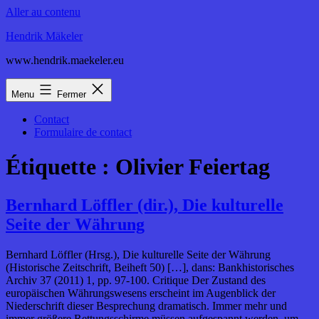
Aller au contenu
Hendrik Mäkeler
www.hendrik.maekeler.eu
Menu
Fermer
Contact
Formulaire de contact
Étiquette :
Olivier Feiertag
Bernhard Löffler (dir.), Die kulturelle
Seite der Währung
Bernhard Löffler (Hrsg.), Die kulturelle Seite der Währung
(Historische Zeitschrift, Beiheft 50) […], dans: Bankhistorisches
Archiv 37 (2011) 1, pp. 97-100. Critique Der Zustand des
europäischen Währungswesens erscheint im Augenblick der
Niederschrift dieser Besprechung dramatisch. Immer mehr und
immer größere Rettungsschirme müssen aufgespannt werden, um