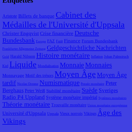
Étiquettes
Cabinet des
Billets de banque
Aristote
Médailles de l'Université d'Uppsala
Deutsche
Christer Engqvist
Crise financière
Bundesbank
Finance
Forum Bundesbank
FAZ
Fazit
Europe
Geldgeschichtliche Nachrichten
Frankfurter Allgemeine Zeitung
Histoire monétaire
Harald Nilsson
Inflation
Johan Palmstruch
Gold
Liquide
Monnaie
Monnaies
Kiel
Mondialisation
Moyen Âge
Moyen Âge
Monnayage
Motif des trésors
Numismatique
tardif
Peter
Nicolas Oresme
Pensée monétaire
Suède
Berghaus
Sveriges
Peter Weiß
Stabilité monétaire
Radio P4 Uppland
Système monétaire impérial
Systèmes monétaires
Théorie monétaire
Trouvaille monétaire
Union monétaire européenne
Âge des
Université d'Uppsala
Vieux norrois
Vikings
Uppsala
Vikings