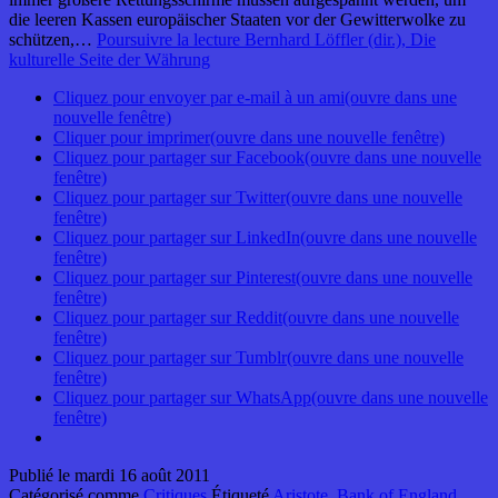
die leeren Kassen europäischer Staaten vor der Gewitterwolke zu
schützen,…
Poursuivre la lecture
Bernhard Löffler (dir.), Die
kulturelle Seite der Währung
Cliquez pour envoyer par e-mail à un ami(ouvre dans une
nouvelle fenêtre)
Cliquer pour imprimer(ouvre dans une nouvelle fenêtre)
Cliquez pour partager sur Facebook(ouvre dans une nouvelle
fenêtre)
Cliquez pour partager sur Twitter(ouvre dans une nouvelle
fenêtre)
Cliquez pour partager sur LinkedIn(ouvre dans une nouvelle
fenêtre)
Cliquez pour partager sur Pinterest(ouvre dans une nouvelle
fenêtre)
Cliquez pour partager sur Reddit(ouvre dans une nouvelle
fenêtre)
Cliquez pour partager sur Tumblr(ouvre dans une nouvelle
fenêtre)
Cliquez pour partager sur WhatsApp(ouvre dans une nouvelle
fenêtre)
Publié le
mardi 16 août 2011
Catégorisé comme
Critiques
Étiqueté
Aristote
,
Bank of England
,