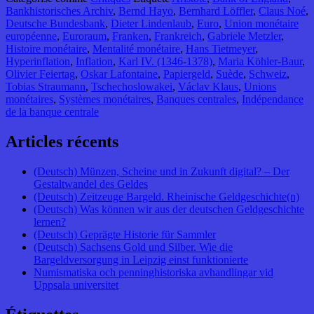
Bankhistorisches Archiv
,
Bernd Hayo
,
Bernhard Löffler
,
Claus Noé
,
Deutsche Bundesbank
,
Dieter Lindenlaub
,
Euro
,
Union monétaire
européenne
,
Euroraum
,
Franken
,
Frankreich
,
Gabriele Metzler
,
Histoire monétaire
,
Mentalité monétaire
,
Hans Tietmeyer
,
Hyperinflation
,
Inflation
,
Karl IV. (1346-1378)
,
Maria Köhler-Baur
,
Olivier Feiertag
,
Oskar Lafontaine
,
Papiergeld
,
Suède
,
Schweiz
,
Tobias Straumann
,
Tschechoslowakei
,
Václav Klaus
,
Unions
monétaires
,
Systèmes monétaires
,
Banques centrales
,
Indépendance
de la banque centrale
Articles récents
(Deutsch) Münzen, Scheine und in Zukunft digital? – Der
Gestaltwandel des Geldes
(Deutsch) Zeitzeuge Bargeld. Rheinische Geldgeschichte(n)
(Deutsch) Was können wir aus der deutschen Geldgeschichte
lernen?
(Deutsch) Geprägte Historie für Sammler
(Deutsch) Sachsens Gold und Silber. Wie die
Bargeldversorgung in Leipzig einst funktionierte
Numismatiska och penninghistoriska avhandlingar vid
Uppsala universitet