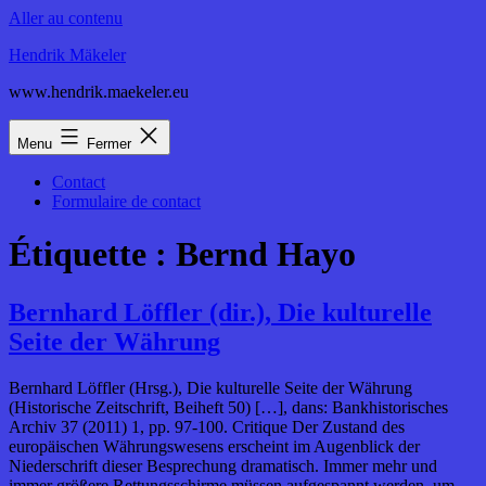
Aller au contenu
Hendrik Mäkeler
www.hendrik.maekeler.eu
Menu
Fermer
Contact
Formulaire de contact
Étiquette :
Bernd Hayo
Bernhard Löffler (dir.), Die kulturelle
Seite der Währung
Bernhard Löffler (Hrsg.), Die kulturelle Seite der Währung
(Historische Zeitschrift, Beiheft 50) […], dans: Bankhistorisches
Archiv 37 (2011) 1, pp. 97-100. Critique Der Zustand des
europäischen Währungswesens erscheint im Augenblick der
Niederschrift dieser Besprechung dramatisch. Immer mehr und
immer größere Rettungsschirme müssen aufgespannt werden, um