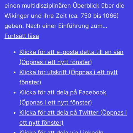
einen multidisziplinären Überblick über die
Wikinger und ihre Zeit (ca. 750 bis 1066)
geben. Nach einer Einführung zum…
A
Fortsätt läsa
furore
Klicka för att e-posta detta till en vän
normannorum
(Öppnas i ett nytt fönster)
libera
Klicka för utskrift (Öppnas i ett nytt
nos
fönster)
Domine
Klicka för att dela på Facebook
–
(Öppnas i ett nytt fönster)
Les
Klicka för att dela på Twitter (Öppnas i
Vikings
ett nytt fönster)
Klicka för att dela via LinkedIn