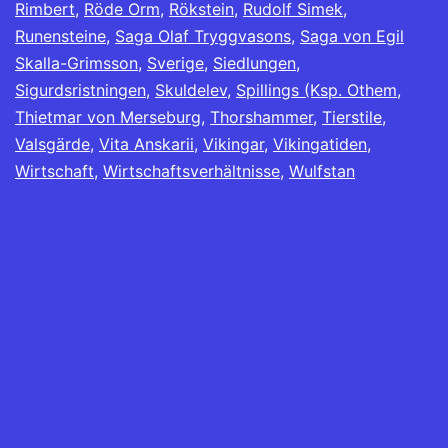
Rimbert
,
Röde Orm
,
Rökstein
,
Rudolf Simek
,
Runensteine
,
Saga Olaf Tryggvasons
,
Saga von Egil
Skalla-Grimsson
,
Sverige
,
Siedlungen
,
Sigurdsristningen
,
Skuldelev
,
Spillings (Ksp. Othem
,
Thietmar von Merseburg
,
Thorshammer
,
Tierstile
,
Valsgärde
,
Vita Anskarii
,
Vikingar
,
Vikingatiden
,
Wirtschaft
,
Wirtschaftsverhältnisse
,
Wulfstan