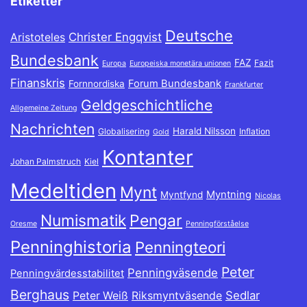
Etiketter
Deutsche
Christer Engqvist
Aristoteles
Bundesbank
FAZ
Fazit
Europa
Europeiska monetära unionen
Finanskris
Forum Bundesbank
Fornnordiska
Frankfurter
Geldgeschichtliche
Allgemeine Zeitung
Nachrichten
Harald Nilsson
Globalisering
Inflation
Gold
Kontanter
Johan Palmstruch
Kiel
Medeltiden
Mynt
Myntning
Myntfynd
Nicolas
Numismatik
Pengar
Oresme
Penningförståelse
Penninghistoria
Penningteori
Peter
Penningväsende
Penningvärdesstabilitet
Berghaus
Sedlar
Peter Weiß
Riksmyntväsende