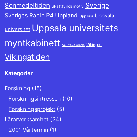
Sverige
Senmedeltiden
Skattfyndsmotiv
Sveriges Radio P4 Uppland
Uppsala
Uppsala
Uppsala universitets
universitet
myntkabinett
Vikingar
Valutaväsende
Vikingatiden
Kategorier
Forskning
(15)
Forskningsintressen
(10)
Forskningsprojekt
(5)
Lärarverksamhet
(34)
2001 Vårtermin
(1)