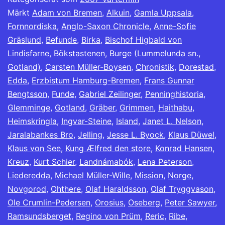
Märkt
Adam von Bremen
,
Alkuin
,
Gamla Uppsala
,
Fornnordiska
,
Anglo-Saxon Chronicle
,
Anne-Sofie
Gräslund
,
Befunde
,
Birka
,
Bischof Higbald von
Lindisfarne
,
Bökstastenen
,
Burge (Lummelunda sn.,
Gotland)
,
Carsten Müller-Boysen
,
Chronistik
,
Dorestad
,
Edda
,
Erzbistum Hamburg-Bremen
,
Frans Gunnar
Bengtsson
,
Funde
,
Gabriel Zeilinger
,
Penninghistoria
,
Glemminge
,
Gotland
,
Gräber
,
Grimmen
,
Haithabu
,
Heimskringla
,
Ingvar-Steine
,
Island
,
Janet L. Nelson
,
Jaralabankes Bro
,
Jelling
,
Jesse L. Byock
,
Klaus Düwel
,
Klaus von See
,
Kung Ælfred den store
,
Konrad Hansen
,
Kreuz
,
Kurt Schier
,
Landnámabók
,
Lena Peterson
,
Liederedda
,
Michael Müller-Wille
,
Mission
,
Norge
,
Novgorod
,
Ohthere
,
Olaf Haraldsson
,
Olaf Tryggvason
,
Ole Crumlin-Pedersen
,
Orosius
,
Oseberg
,
Peter Sawyer
,
Ramsundsberget
,
Regino von Prüm
,
Reric
,
Ribe
,