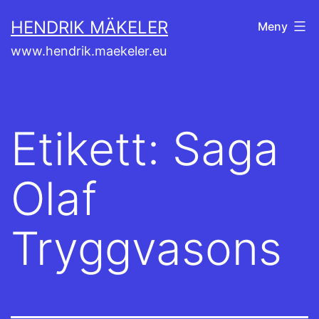
Hoppa
HENDRIK MÄKELER
Meny
till
www.hendrik.maekeler.eu
innehåll
Etikett:
Saga
Olaf
Tryggvasons