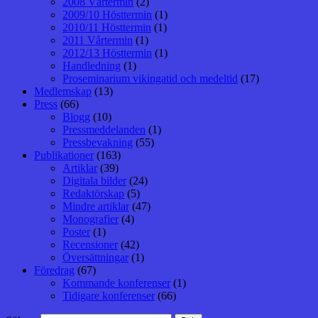
2008 Vårtermin
(2)
2009/10 Hösttermin
(1)
2010/11 Hösttermin
(1)
2011 Vårtermin
(1)
2012/13 Hösttermin
(1)
Handledning
(1)
Proseminarium vikingatid och medeltid
(17)
Medlemskap
(13)
Press
(66)
Blogg
(10)
Pressmeddelanden
(1)
Pressbevakning
(55)
Publikationer
(163)
Artiklar
(39)
Digitala bilder
(24)
Redaktörskap
(5)
Mindre artiklar
(47)
Monografier
(4)
Poster
(1)
Recensioner
(42)
Översättningar
(1)
Föredrag
(67)
Kommande konferenser
(1)
Tidigare konferenser
(66)