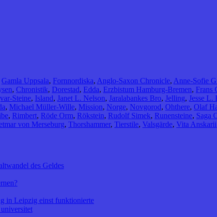
,
Gamla Uppsala
,
Fornnordiska
,
Anglo-Saxon Chronicle
,
Anne-Sofie G
ysen
,
Chronistik
,
Dorestad
,
Edda
,
Erzbistum Hamburg-Bremen
,
Frans 
var-Steine
,
Island
,
Janet L. Nelson
,
Jaralabankes Bro
,
Jelling
,
Jesse L.
da
,
Michael Müller-Wille
,
Mission
,
Norge
,
Novgorod
,
Ohthere
,
Olaf H
ibe
,
Rimbert
,
Röde Orm
,
Rökstein
,
Rudolf Simek
,
Runensteine
,
Saga O
etmar von Merseburg
,
Thorshammer
,
Tierstile
,
Valsgärde
,
Vita Anskarii
altwandel des Geldes
ernen?
 in Leipzig einst funktionierte
universitet