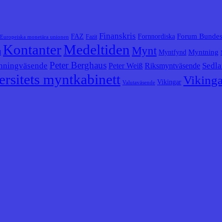
Finanskris
Forum Bunde
FAZ
Fornnordiska
Fazit
Europeiska monetära unionen
Kontanter
Medeltiden
Mynt
Myntning
Myntfynd
l
Peter Berghaus
nningväsende
Sedla
Peter Weiß
Riksmyntväsende
rsitets myntkabinett
Vikinga
Vikingar
Valutaväsende