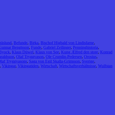
räslund
,
Befunde
,
Birka
,
Bischof Higbald von Lindisfarne
,
Gunnar Bengtsson
,
Funde
,
Gabriel Zeilinger
,
Penninghistoria
,
 Byock
,
Klaus Düwel
,
Klaus von See
,
Kung Ælfred den store
,
Konrad
araldsson
,
Olaf Tryggvason
,
Ole Crumlin-Pedersen
,
Orosius
,
laf Tryggvasons
,
Saga von Egil Skalla-Grimsson
,
Sverige
,
,
Vikingar
,
Vikingatiden
,
Wirtschaft
,
Wirtschaftsverhältnisse
,
Wulfstan