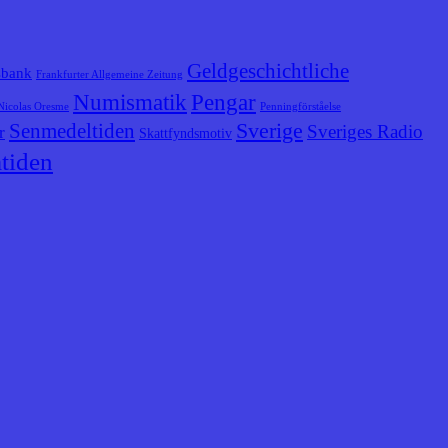
Geldgeschichtliche
sbank
Frankfurter Allgemeine Zeitung
Numismatik
Pengar
Nicolas Oresme
Penningförståelse
Senmedeltiden
Sverige
Sveriges Radio
r
Skattfyndsmotiv
tiden