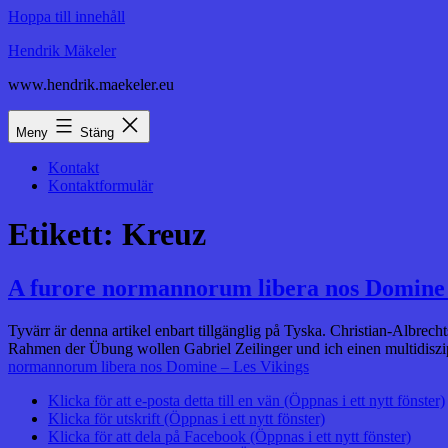
Hoppa till innehåll
Hendrik Mäkeler
www.hendrik.maekeler.eu
Meny
Stäng
Kontakt
Kontaktformulär
Etikett:
Kreuz
A furore normannorum libera nos Domine 
Tyvärr är denna artikel enbart tillgänglig på Tyska. Christian-Albre
Rahmen der Übung wollen Gabriel Zeilinger und ich einen multidiszi
normannorum libera nos Domine – Les Vikings
Klicka för att e-posta detta till en vän (Öppnas i ett nytt fönster)
Klicka för utskrift (Öppnas i ett nytt fönster)
Klicka för att dela på Facebook (Öppnas i ett nytt fönster)