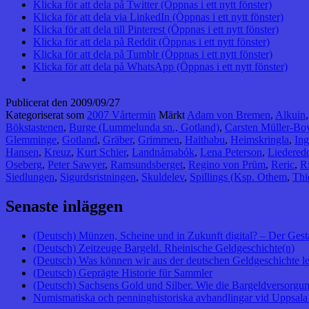
Klicka för att dela på Twitter (Öppnas i ett nytt fönster)
Klicka för att dela via LinkedIn (Öppnas i ett nytt fönster)
Klicka för att dela till Pinterest (Öppnas i ett nytt fönster)
Klicka för att dela på Reddit (Öppnas i ett nytt fönster)
Klicka för att dela på Tumblr (Öppnas i ett nytt fönster)
Klicka för att dela på WhatsApp (Öppnas i ett nytt fönster)
Publicerat den
2009/09/27
Kategoriserat som
2007 Vårtermin
Märkt
Adam von Bremen
,
Alkuin
Bökstastenen
,
Burge (Lummelunda sn., Gotland)
,
Carsten Müller-Bo
Glemminge
,
Gotland
,
Gräber
,
Grimmen
,
Haithabu
,
Heimskringla
,
Ing
Hansen
,
Kreuz
,
Kurt Schier
,
Landnámabók
,
Lena Peterson
,
Liedered
Oseberg
,
Peter Sawyer
,
Ramsundsberget
,
Regino von Prüm
,
Reric
,
R
Siedlungen
,
Sigurdsristningen
,
Skuldelev
,
Spillings (Ksp. Othem
,
Thi
Senaste inläggen
(Deutsch) Münzen, Scheine und in Zukunft digital? – Der Gest
(Deutsch) Zeitzeuge Bargeld. Rheinische Geldgeschichte(n)
(Deutsch) Was können wir aus der deutschen Geldgeschichte l
(Deutsch) Geprägte Historie für Sammler
(Deutsch) Sachsens Gold und Silber. Wie die Bargeldversorgung
Numismatiska och penninghistoriska avhandlingar vid Uppsala 