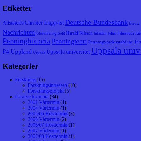
Etiketter
Deutsche Bundesbank
Christer Engqvist
Aristoteles
Europa
Nachrichten
Harald Nilsson
Globalisering
Inflation
Johan Palmstruch
Kie
Gold
Penninghistoria
Penningteori
Pe
Penningvärdesstabilitet
Uppsala unive
P4 Uppland
Uppsala universitet
Uppsala
Kategorier
Forskning
(15)
Forskningsintressen
(10)
Forskningsprojekt
(5)
Lärarverksamhet
(34)
2001 Vårtermin
(1)
2004 Vårtermin
(1)
2005/06 Hösttermin
(3)
2006 Vårtermin
(2)
2006/07 Hösttermin
(1)
2007 Vårtermin
(1)
2007/08 Hösttermin
(1)