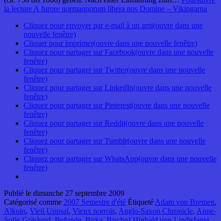
la lecture
A furore normannorum libera nos Domine – Vikingarna
Cliquez pour envoyer par e-mail à un ami(ouvre dans une
nouvelle fenêtre)
Cliquer pour imprimer(ouvre dans une nouvelle fenêtre)
Cliquez pour partager sur Facebook(ouvre dans une nouvelle
fenêtre)
Cliquez pour partager sur Twitter(ouvre dans une nouvelle
fenêtre)
Cliquez pour partager sur LinkedIn(ouvre dans une nouvelle
fenêtre)
Cliquez pour partager sur Pinterest(ouvre dans une nouvelle
fenêtre)
Cliquez pour partager sur Reddit(ouvre dans une nouvelle
fenêtre)
Cliquez pour partager sur Tumblr(ouvre dans une nouvelle
fenêtre)
Cliquez pour partager sur WhatsApp(ouvre dans une nouvelle
fenêtre)
Publié le
dimanche 27 septembre 2009
Catégorisé comme
2007 Semestre d'été
Étiqueté
Adam von Bremen
,
Alkuin
,
Vieil Uppsal
,
Vieux norrois
,
Anglo-Saxon Chronicle
,
Anne-
Sofie Gräslund
,
Befunde
,
Birka
,
Bischof Higbald von Lindisfarne
,