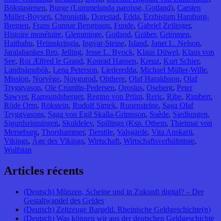
Bökstastenen
,
Burge (Lummelunda paroisse, Gotland)
,
Carsten
Müller-Boysen
,
Chronistik
,
Dorestad
,
Edda
,
Erzbistum Hamburg-
Bremen
,
Frans Gunnar Bengtsson
,
Funde
,
Gabriel Zeilinger
,
Histoire monétaire
,
Glemminge
,
Gotland
,
Gräber
,
Grimmen
,
Haithabu
,
Heimskringla
,
Ingvar-Steine
,
Island
,
Janet L. Nelson
,
Jaralabankes Bro
,
Jelling
,
Jesse L. Byock
,
Klaus Düwel
,
Klaus von
See
,
Roi Ælfred le Grand
,
Konrad Hansen
,
Kreuz
,
Kurt Schier
,
Landnámabók
,
Lena Peterson
,
Liederedda
,
Michael Müller-Wille
,
Mission
,
Norvège
,
Novgorod
,
Ohthere
,
Olaf Haraldsson
,
Olaf
Tryggvason
,
Ole Crumlin-Pedersen
,
Orosius
,
Oseberg
,
Peter
Sawyer
,
Ramsundsberget
,
Regino von Prüm
,
Reric
,
Ribe
,
Rimbert
,
Röde Orm
,
Rökstein
,
Rudolf Simek
,
Runensteine
,
Saga Olaf
Tryggvasons
,
Saga von Egil Skalla-Grimsson
,
Suède
,
Siedlungen
,
Sigurdsristningen
,
Skuldelev
,
Spillings (Ksp. Othem
,
Thietmar von
Merseburg
,
Thorshammer
,
Tierstile
,
Valsgärde
,
Vita Anskarii
,
Vikings
,
Âge des Vikings
,
Wirtschaft
,
Wirtschaftsverhältnisse
,
Wulfstan
Articles récents
(Deutsch) Münzen, Scheine und in Zukunft digital? – Der
Gestaltwandel des Geldes
(Deutsch) Zeitzeuge Bargeld. Rheinische Geldgeschichte(n)
(Deutsch) Was können wir aus der deutschen Geldgeschichte