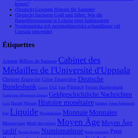
lernen?
(Deutsch) Geprägte Historie für Sammler
(Deutsch) Sachsens Gold und Silber. Wie die
Bargeldversorgung in Leipzig einst funktionierte
Numismatiska och penninghistoriska avhandlingar vid
Uppsala universitet
Étiquettes
Cabinet des
Billets de banque
Aristote
Médailles de l'Université d'Uppsala
Deutsche
Christer Engqvist
Crise financière
Bundesbank
Finance
Forum Bundesbank
FAZ
Fazit
Europe
Geldgeschichtliche Nachrichten
Frankfurter Allgemeine Zeitung
Histoire monétaire
Harald Nilsson
Inflation
Johan Palmstruch
Gold
Liquide
Monnaie
Monnaies
Kiel
Mondialisation
Moyen Âge
Moyen Âge
Monnayage
Motif des trésors
Numismatique
tardif
Peter
Nicolas Oresme
Pensée monétaire