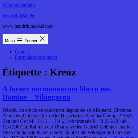
Aller au contenu
Hendrik Mäkeler
www.hendrik.maekeler.eu
Menu
Fermer
Contact
Formulaire de contact
Étiquette :
Kreuz
A furore normannorum libera nos
Domine – Vikingarna
Désolé, cet article est seulement disponible en Allemand. Christian-
Albrechts-Universität zu Kiel Historisches Seminar Übung, 2 SWS
Zeit und Ort: Mi 16:15 – 17:45, Leibnizstraße 8 – R.225/228 ab
11.4.2007 Im Rahmen der Übung wollen Gabriel Zeilinger und ich
einen multidisziplinären Überblick über die Wikinger und ihre Zeit
(ca. 750 bis 1066) geben. Nach einer Einführung zum…
Poursuivre