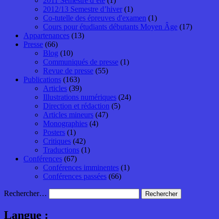
2011 Semestre d’été
(1)
2012/13 Semestre d’hiver
(1)
Co-tutelle des épreuves d'examen
(1)
Cours pour étudiants débutants Moyen Âge
(17)
Appartenances
(13)
Presse
(66)
Blog
(10)
Communiqués de presse
(1)
Revue de presse
(55)
Publications
(163)
Articles
(39)
Illustrations numériques
(24)
Direction et rédaction
(5)
Articles mineurs
(47)
Monographies
(4)
Posters
(1)
Critiques
(42)
Traductions
(1)
Conférences
(67)
Conférences imminentes
(1)
Conférences passées
(66)
Rechercher…
Langue :