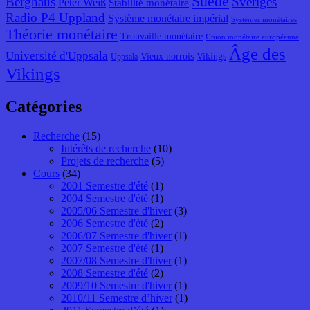
Suède
Berghaus
Sveriges
Peter Weiß
Stabilité monétaire
Radio P4 Uppland
Système monétaire impérial
Systèmes monétaires
Théorie monétaire
Trouvaille monétaire
Union monétaire européenne
Âge des
Université d'Uppsala
Vieux norrois
Vikings
Uppsala
Vikings
Catégories
Recherche
(15)
Intérêts de recherche
(10)
Projets de recherche
(5)
Cours
(34)
2001 Semestre d'été
(1)
2004 Semestre d'été
(1)
2005/06 Semestre d'hiver
(3)
2006 Semestre d'été
(2)
2006/07 Semestre d'hiver
(1)
2007 Semestre d'été
(1)
2007/08 Semestre d'hiver
(1)
2008 Semestre d'été
(2)
2009/10 Semestre d'hiver
(1)
2010/11 Semestre d’hiver
(1)