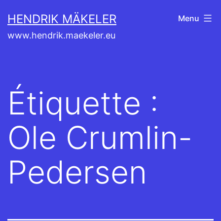
Aller
HENDRIK MÄKELER
Menu
au
www.hendrik.maekeler.eu
contenu
Étiquette :
Ole Crumlin-
Pedersen