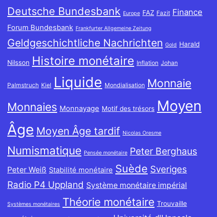
Deutsche Bundesbank
Finance
FAZ
Fazit
Europe
Forum Bundesbank
Frankfurter Allgemeine Zeitung
Geldgeschichtliche Nachrichten
Harald
Gold
Histoire monétaire
Nilsson
Inflation
Johan
Liquide
Monnaie
Palmstruch
Kiel
Mondialisation
Moyen
Monnaies
Monnayage
Motif des trésors
Âge
Moyen Âge tardif
Nicolas Oresme
Numismatique
Peter Berghaus
Pensée monétaire
Suède
Sveriges
Peter Weiß
Stabilité monétaire
Radio P4 Uppland
Système monétaire impérial
Théorie monétaire
Trouvaille
Systèmes monétaires