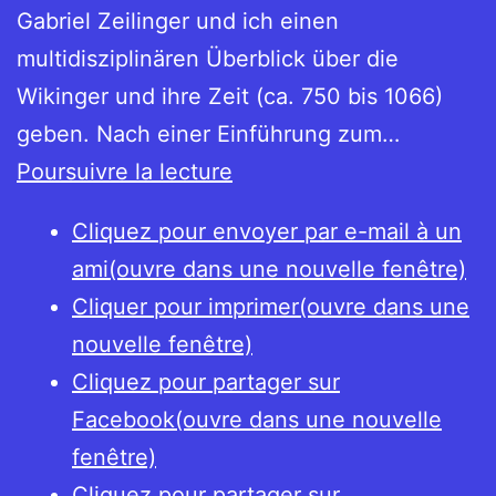
Gabriel Zeilinger und ich einen
multidisziplinären Überblick über die
Wikinger und ihre Zeit (ca. 750 bis 1066)
geben. Nach einer Einführung zum…
A
Poursuivre la lecture
furore
Cliquez pour envoyer par e-mail à un
normannorum
ami(ouvre dans une nouvelle fenêtre)
libera
Cliquer pour imprimer(ouvre dans une
nos
nouvelle fenêtre)
Domine
Cliquez pour partager sur
–
Facebook(ouvre dans une nouvelle
Vikingarna
fenêtre)
Cliquez pour partager sur