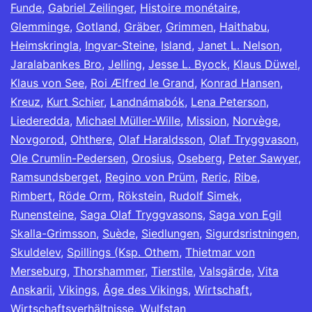
Funde
,
Gabriel Zeilinger
,
Histoire monétaire
,
Glemminge
,
Gotland
,
Gräber
,
Grimmen
,
Haithabu
,
Heimskringla
,
Ingvar-Steine
,
Island
,
Janet L. Nelson
,
Jaralabankes Bro
,
Jelling
,
Jesse L. Byock
,
Klaus Düwel
,
Klaus von See
,
Roi Ælfred le Grand
,
Konrad Hansen
,
Kreuz
,
Kurt Schier
,
Landnámabók
,
Lena Peterson
,
Liederedda
,
Michael Müller-Wille
,
Mission
,
Norvège
,
Novgorod
,
Ohthere
,
Olaf Haraldsson
,
Olaf Tryggvason
,
Ole Crumlin-Pedersen
,
Orosius
,
Oseberg
,
Peter Sawyer
,
Ramsundsberget
,
Regino von Prüm
,
Reric
,
Ribe
,
Rimbert
,
Röde Orm
,
Rökstein
,
Rudolf Simek
,
Runensteine
,
Saga Olaf Tryggvasons
,
Saga von Egil
Skalla-Grimsson
,
Suède
,
Siedlungen
,
Sigurdsristningen
,
Skuldelev
,
Spillings (Ksp. Othem
,
Thietmar von
Merseburg
,
Thorshammer
,
Tierstile
,
Valsgärde
,
Vita
Anskarii
,
Vikings
,
Âge des Vikings
,
Wirtschaft
,
Wirtschaftsverhältnisse
,
Wulfstan