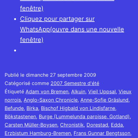
fenêtre)
Cliquez pour partager sur
WhatsApp(ouvre dans une nouvelle
fenêtre)
Publié le
dimanche 27 septembre 2009
Catégorisé comme
2007 Semestre d'été
Étiqueté
Adam von Bremen
,
Alkuin
,
Vieil Uppsal
,
Vieux
norrois
,
Anglo-Saxon Chronicle
,
Anne-Sofie Gräslund
,
Befunde
,
Birka
,
Bischof Higbald von Lindisfarne
,
Bökstastenen
,
Burge (Lummelunda paroisse, Gotland)
,
Carsten Müller-Boysen
,
Chronistik
,
Dorestad
,
Edda
,
Erzbistum Hamburg-Bremen
,
Frans Gunnar Bengtsson
,