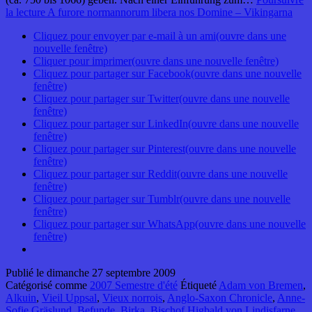
la lecture
A furore normannorum libera nos Domine – Vikingarna
Cliquez pour envoyer par e-mail à un ami(ouvre dans une
nouvelle fenêtre)
Cliquer pour imprimer(ouvre dans une nouvelle fenêtre)
Cliquez pour partager sur Facebook(ouvre dans une nouvelle
fenêtre)
Cliquez pour partager sur Twitter(ouvre dans une nouvelle
fenêtre)
Cliquez pour partager sur LinkedIn(ouvre dans une nouvelle
fenêtre)
Cliquez pour partager sur Pinterest(ouvre dans une nouvelle
fenêtre)
Cliquez pour partager sur Reddit(ouvre dans une nouvelle
fenêtre)
Cliquez pour partager sur Tumblr(ouvre dans une nouvelle
fenêtre)
Cliquez pour partager sur WhatsApp(ouvre dans une nouvelle
fenêtre)
Publié le
dimanche 27 septembre 2009
Catégorisé comme
2007 Semestre d'été
Étiqueté
Adam von Bremen
,
Alkuin
,
Vieil Uppsal
,
Vieux norrois
,
Anglo-Saxon Chronicle
,
Anne-
Sofie Gräslund
,
Befunde
,
Birka
,
Bischof Higbald von Lindisfarne
,