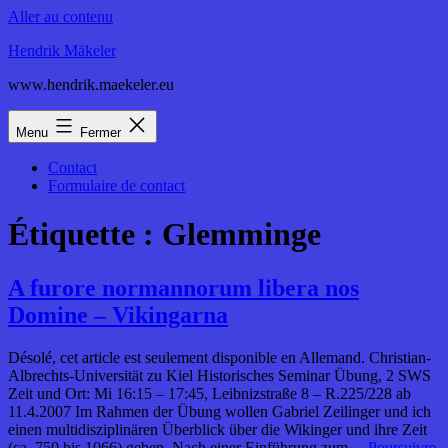
Aller au contenu
Hendrik Mäkeler
www.hendrik.maekeler.eu
Menu
Fermer
Contact
Formulaire de contact
Étiquette :
Glemminge
A furore normannorum libera nos
Domine – Vikingarna
Désolé, cet article est seulement disponible en Allemand. Christian-
Albrechts-Universität zu Kiel Historisches Seminar Übung, 2 SWS
Zeit und Ort: Mi 16:15 – 17:45, Leibnizstraße 8 – R.225/228 ab
11.4.2007 Im Rahmen der Übung wollen Gabriel Zeilinger und ich
einen multidisziplinären Überblick über die Wikinger und ihre Zeit
(ca. 750 bis 1066) geben. Nach einer Einführung zum…
Poursuivre