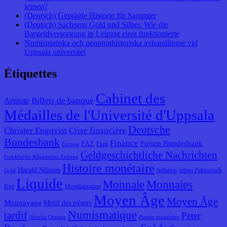
lernen?
(Deutsch) Geprägte Historie für Sammler
(Deutsch) Sachsens Gold und Silber. Wie die
Bargeldversorgung in Leipzig einst funktionierte
Numismatiska och penninghistoriska avhandlingar vid
Uppsala universitet
Étiquettes
Cabinet des
Billets de banque
Aristote
Médailles de l'Université d'Uppsala
Deutsche
Christer Engqvist
Crise financière
Bundesbank
Finance
Forum Bundesbank
FAZ
Fazit
Europe
Geldgeschichtliche Nachrichten
Frankfurter Allgemeine Zeitung
Histoire monétaire
Harald Nilsson
Inflation
Johan Palmstruch
Gold
Liquide
Monnaie
Monnaies
Kiel
Mondialisation
Moyen Âge
Moyen Âge
Monnayage
Motif des trésors
Numismatique
tardif
Peter
Nicolas Oresme
Pensée monétaire