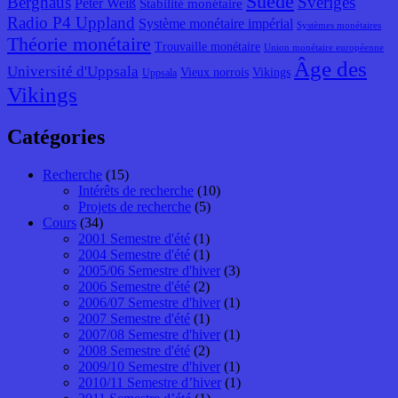
Suède
Berghaus
Sveriges
Peter Weiß
Stabilité monétaire
Radio P4 Uppland
Système monétaire impérial
Systèmes monétaires
Théorie monétaire
Trouvaille monétaire
Union monétaire européenne
Âge des
Université d'Uppsala
Vieux norrois
Vikings
Uppsala
Vikings
Catégories
Recherche
(15)
Intérêts de recherche
(10)
Projets de recherche
(5)
Cours
(34)
2001 Semestre d'été
(1)
2004 Semestre d'été
(1)
2005/06 Semestre d'hiver
(3)
2006 Semestre d'été
(2)
2006/07 Semestre d'hiver
(1)
2007 Semestre d'été
(1)
2007/08 Semestre d'hiver
(1)
2008 Semestre d'été
(2)
2009/10 Semestre d'hiver
(1)
2010/11 Semestre d’hiver
(1)