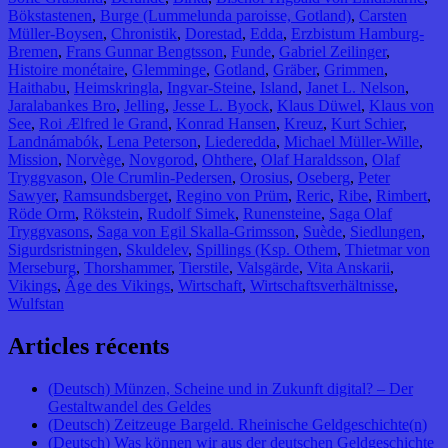
Bökstastenen
,
Burge (Lummelunda paroisse, Gotland)
,
Carsten
Müller-Boysen
,
Chronistik
,
Dorestad
,
Edda
,
Erzbistum Hamburg-
Bremen
,
Frans Gunnar Bengtsson
,
Funde
,
Gabriel Zeilinger
,
Histoire monétaire
,
Glemminge
,
Gotland
,
Gräber
,
Grimmen
,
Haithabu
,
Heimskringla
,
Ingvar-Steine
,
Island
,
Janet L. Nelson
,
Jaralabankes Bro
,
Jelling
,
Jesse L. Byock
,
Klaus Düwel
,
Klaus von
See
,
Roi Ælfred le Grand
,
Konrad Hansen
,
Kreuz
,
Kurt Schier
,
Landnámabók
,
Lena Peterson
,
Liederedda
,
Michael Müller-Wille
,
Mission
,
Norvège
,
Novgorod
,
Ohthere
,
Olaf Haraldsson
,
Olaf
Tryggvason
,
Ole Crumlin-Pedersen
,
Orosius
,
Oseberg
,
Peter
Sawyer
,
Ramsundsberget
,
Regino von Prüm
,
Reric
,
Ribe
,
Rimbert
,
Röde Orm
,
Rökstein
,
Rudolf Simek
,
Runensteine
,
Saga Olaf
Tryggvasons
,
Saga von Egil Skalla-Grimsson
,
Suède
,
Siedlungen
,
Sigurdsristningen
,
Skuldelev
,
Spillings (Ksp. Othem
,
Thietmar von
Merseburg
,
Thorshammer
,
Tierstile
,
Valsgärde
,
Vita Anskarii
,
Vikings
,
Âge des Vikings
,
Wirtschaft
,
Wirtschaftsverhältnisse
,
Wulfstan
Articles récents
(Deutsch) Münzen, Scheine und in Zukunft digital? – Der
Gestaltwandel des Geldes
(Deutsch) Zeitzeuge Bargeld. Rheinische Geldgeschichte(n)
(Deutsch) Was können wir aus der deutschen Geldgeschichte