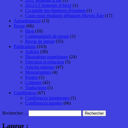
2011 Semestre d’été
(1)
2012/13 Semestre d’hiver
(1)
Co-tutelle des épreuves d'examen
(1)
Cours pour étudiants débutants Moyen Âge
(17)
Appartenances
(13)
Presse
(66)
Blog
(10)
Communiqués de presse
(1)
Revue de presse
(55)
Publications
(163)
Articles
(39)
Illustrations numériques
(24)
Direction et rédaction
(5)
Articles mineurs
(47)
Monographies
(4)
Posters
(1)
Critiques
(42)
Traductions
(1)
Conférences
(67)
Conférences imminentes
(1)
Conférences passées
(66)
Rechercher…
Langue :