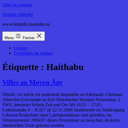
Aller au contenu
Hendrik Mäkeler
www.hendrik.maekeler.eu
Menu
Fermer
Contact
Formulaire de contact
Étiquette :
Haithabu
Villes au Moyen Âge
Désolé, cet article est seulement disponible en Allemand. Christian-
Albrechts-Universität zu Kiel Historisches Seminar Proseminar, 2
SWS, benoteter Schein Zeit und Ort: Mi 16:15 – 17:45,
Leibnizstraße 4 – R.027 ab 22.11.2006 Studierende im Studiengang
Lehramt Realschule ohne Lateinkenntnisse sind gehalten, im
Wintersemester 2006/07 dieses Proseminar zu besuchen, da keine
lateinischen Texte gelesen werden.