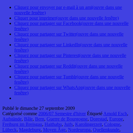
Cliquez pour envoyer par e-mail à un ami(ouvre dans une
nouvelle fenêtre)
Cliquer pour imprimer(ouvre dans une nouvelle fenêtre)
Cliquez pour partager sur Facebook(ouvre dans une nouvelle
fenêtre)
Cliquez pour partager sur Twitter(ouvre dans une nouvelle
fenêtre)
Cliquez pour partager sur LinkedIn(ouvre dans une nouvelle
fenêtre)
Cliquez pour partager sur Pinterest(ouvre dans une nouvelle
fenêtre)
Cliquez pour partager sur Reddit(ouvre dans une nouvelle
fenêtre)
Cliquez pour partager sur Tumblr(ouvre dans une nouvelle
fenêtre)
Cliquez pour partager sur WhatsApp(ouvre dans une nouvelle
fenêtre)
Publié le
dimanche 27 septembre 2009
Catégorisé comme
2006/07 Semestre d'hiver
Étiqueté
Arnold Esch
,
Aufstände
,
Bâle
,
Bern
,
Guerre de Bourgogne
,
Dorestad
,
Europe
,
Freiburg im Breisgau
,
Haithabu
,
Juifs
,
Karolingerzeit
,
Cologne
,
Lübeck
,
Magdeburg
,
Moyen Âge
,
Nordeuropa
,
Quellenkunde
,