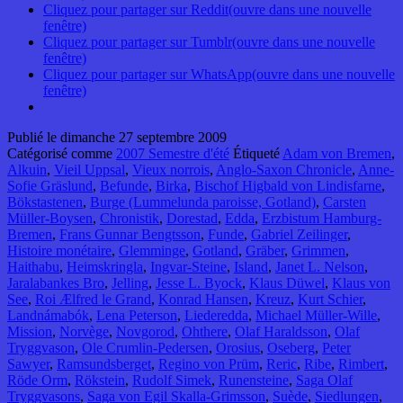
Cliquez pour partager sur Reddit(ouvre dans une nouvelle
fenêtre)
Cliquez pour partager sur Tumblr(ouvre dans une nouvelle
fenêtre)
Cliquez pour partager sur WhatsApp(ouvre dans une nouvelle
fenêtre)
Publié le
dimanche 27 septembre 2009
Catégorisé comme
2007 Semestre d'été
Étiqueté
Adam von Bremen
,
Alkuin
,
Vieil Uppsal
,
Vieux norrois
,
Anglo-Saxon Chronicle
,
Anne-
Sofie Gräslund
,
Befunde
,
Birka
,
Bischof Higbald von Lindisfarne
,
Bökstastenen
,
Burge (Lummelunda paroisse, Gotland)
,
Carsten
Müller-Boysen
,
Chronistik
,
Dorestad
,
Edda
,
Erzbistum Hamburg-
Bremen
,
Frans Gunnar Bengtsson
,
Funde
,
Gabriel Zeilinger
,
Histoire monétaire
,
Glemminge
,
Gotland
,
Gräber
,
Grimmen
,
Haithabu
,
Heimskringla
,
Ingvar-Steine
,
Island
,
Janet L. Nelson
,
Jaralabankes Bro
,
Jelling
,
Jesse L. Byock
,
Klaus Düwel
,
Klaus von
See
,
Roi Ælfred le Grand
,
Konrad Hansen
,
Kreuz
,
Kurt Schier
,
Landnámabók
,
Lena Peterson
,
Liederedda
,
Michael Müller-Wille
,
Mission
,
Norvège
,
Novgorod
,
Ohthere
,
Olaf Haraldsson
,
Olaf
Tryggvason
,
Ole Crumlin-Pedersen
,
Orosius
,
Oseberg
,
Peter
Sawyer
,
Ramsundsberget
,
Regino von Prüm
,
Reric
,
Ribe
,
Rimbert
,
Röde Orm
,
Rökstein
,
Rudolf Simek
,
Runensteine
,
Saga Olaf
Tryggvasons
,
Saga von Egil Skalla-Grimsson
,
Suède
,
Siedlungen
,