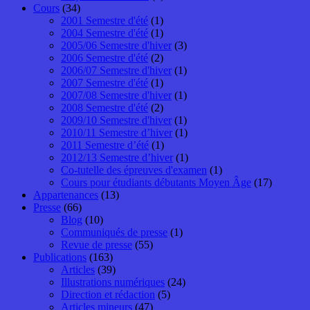
Cours
(34)
2001 Semestre d'été
(1)
2004 Semestre d'été
(1)
2005/06 Semestre d'hiver
(3)
2006 Semestre d'été
(2)
2006/07 Semestre d'hiver
(1)
2007 Semestre d'été
(1)
2007/08 Semestre d'hiver
(1)
2008 Semestre d'été
(2)
2009/10 Semestre d'hiver
(1)
2010/11 Semestre d’hiver
(1)
2011 Semestre d’été
(1)
2012/13 Semestre d’hiver
(1)
Co-tutelle des épreuves d'examen
(1)
Cours pour étudiants débutants Moyen Âge
(17)
Appartenances
(13)
Presse
(66)
Blog
(10)
Communiqués de presse
(1)
Revue de presse
(55)
Publications
(163)
Articles
(39)
Illustrations numériques
(24)
Direction et rédaction
(5)
Articles mineurs
(47)