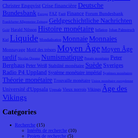
Deutsche
Christer Engqvist
Crise financière
Bundesbank
Finance
Forum Bundesbank
FAZ
Fazit
Europe
Geldgeschichtliche Nachrichten
Frankfurter Allgemeine Zeitung
Histoire monétaire
Harald Nilsson
Inflation
Johan Palmstruch
Gold
Liquide
Monnaie
Monnaies
Kiel
Mondialisation
Moyen Âge
Moyen Âge
Monnayage
Motif des trésors
Numismatique
tardif
Peter
Nicolas Oresme
Pensée monétaire
Suède
Berghaus
Sveriges
Peter Weiß
Stabilité monétaire
Radio P4 Uppland
Système monétaire impérial
Systèmes monétaires
Théorie monétaire
Trouvaille monétaire
Union monétaire européenne
Âge des
Université d'Uppsala
Vieux norrois
Vikings
Uppsala
Vikings
Catégories
Recherche
(15)
Intérêts de recherche
(10)
Projets de recherche
(5)