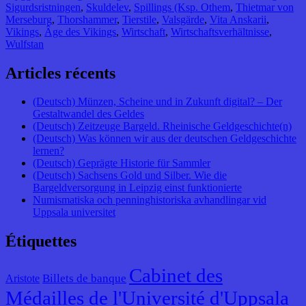
Sigurdsristningen
,
Skuldelev
,
Spillings (Ksp. Othem
,
Thietmar von
Merseburg
,
Thorshammer
,
Tierstile
,
Valsgärde
,
Vita Anskarii
,
Vikings
,
Âge des Vikings
,
Wirtschaft
,
Wirtschaftsverhältnisse
,
Wulfstan
Articles récents
(Deutsch) Münzen, Scheine und in Zukunft digital? – Der
Gestaltwandel des Geldes
(Deutsch) Zeitzeuge Bargeld. Rheinische Geldgeschichte(n)
(Deutsch) Was können wir aus der deutschen Geldgeschichte
lernen?
(Deutsch) Geprägte Historie für Sammler
(Deutsch) Sachsens Gold und Silber. Wie die
Bargeldversorgung in Leipzig einst funktionierte
Numismatiska och penninghistoriska avhandlingar vid
Uppsala universitet
Étiquettes
Cabinet des
Billets de banque
Aristote
Médailles de l'Université d'Uppsala