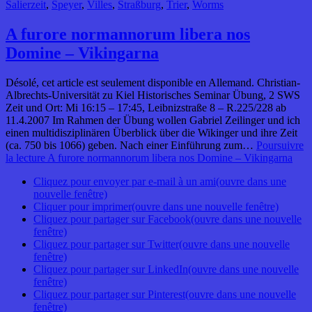
Salierzeit
,
Speyer
,
Villes
,
Straßburg
,
Trier
,
Worms
A furore normannorum libera nos
Domine – Vikingarna
Désolé, cet article est seulement disponible en Allemand. Christian-
Albrechts-Universität zu Kiel Historisches Seminar Übung, 2 SWS
Zeit und Ort: Mi 16:15 – 17:45, Leibnizstraße 8 – R.225/228 ab
11.4.2007 Im Rahmen der Übung wollen Gabriel Zeilinger und ich
einen multidisziplinären Überblick über die Wikinger und ihre Zeit
(ca. 750 bis 1066) geben. Nach einer Einführung zum…
Poursuivre
la lecture
A furore normannorum libera nos Domine – Vikingarna
Cliquez pour envoyer par e-mail à un ami(ouvre dans une
nouvelle fenêtre)
Cliquer pour imprimer(ouvre dans une nouvelle fenêtre)
Cliquez pour partager sur Facebook(ouvre dans une nouvelle
fenêtre)
Cliquez pour partager sur Twitter(ouvre dans une nouvelle
fenêtre)
Cliquez pour partager sur LinkedIn(ouvre dans une nouvelle
fenêtre)
Cliquez pour partager sur Pinterest(ouvre dans une nouvelle
fenêtre)