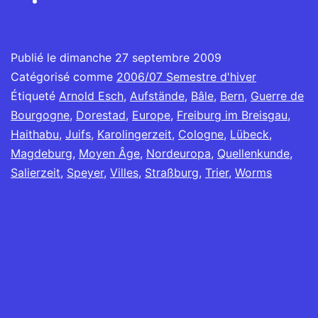
Publié le
dimanche 27 septembre 2009
Catégorisé comme
2006/07 Semestre d'hiver
Étiqueté
Arnold Esch
,
Aufstände
,
Bâle
,
Bern
,
Guerre de
Bourgogne
,
Dorestad
,
Europe
,
Freiburg im Breisgau
,
Haithabu
,
Juifs
,
Karolingerzeit
,
Cologne
,
Lübeck
,
Magdeburg
,
Moyen Âge
,
Nordeuropa
,
Quellenkunde
,
Salierzeit
,
Speyer
,
Villes
,
Straßburg
,
Trier
,
Worms