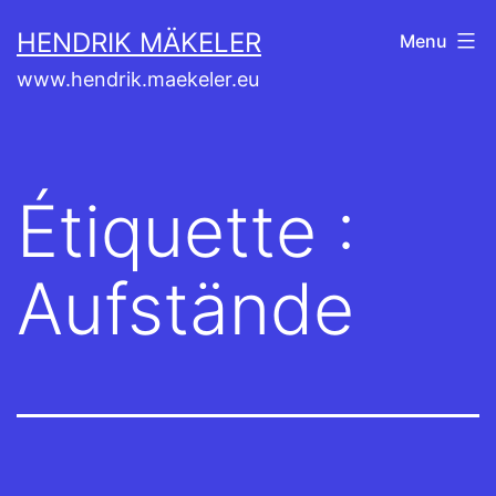
Aller
HENDRIK MÄKELER
Menu
au
www.hendrik.maekeler.eu
contenu
Étiquette :
Aufstände