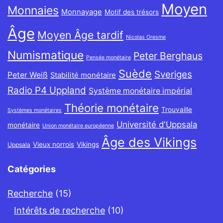
Moyen
Monnaies
Monnayage
Motif des trésors
Âge
Moyen Âge tardif
Nicolas Oresme
Numismatique
Peter Berghaus
Pensée monétaire
Suède
Sveriges
Peter Weiß
Stabilité monétaire
Radio P4 Uppland
Système monétaire impérial
Théorie monétaire
Trouvaille
Systèmes monétaires
Université d'Uppsala
monétaire
Union monétaire européenne
Âge des Vikings
Vieux norrois
Vikings
Uppsala
Catégories
Recherche
(15)
Intérêts de recherche
(10)