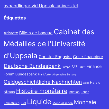
avhandlingar vid Uppsala universitet
Étiquettes
Cabinet des
Billets de banque
Aristote
Médailles de l'Université
d'Uppsala
Christer Engqvist
Crise financière
Deutsche Bundesbank
Finance
FAZ
Fazit
Europe
Forum Bundesbank
Frankfurter Allgemeine Zeitung
Geldgeschichtliche Nachrichten
Harald
Gold
Histoire monétaire
Nilsson
Inflation
Johan
Liquide
Monnaie
Palmstruch
Kiel
Mondialisation