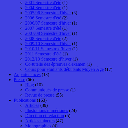
2001 Semestre d'été
(1)
2004 Semestre d'été
(1)
2005/06 Semestre d'hiver
(3)
2006 Semestre d'été
(2)
2006/07 Semestre d'hiver
(1)
2007 Semestre d'été
(1)
2007/08 Semestre d'hiver
(1)
2008 Semestre d'été
(2)
2009/10 Semestre d'hiver
(1)
2010/11 Semestre d’hiver
(1)
2011 Semestre d’été
(1)
2012/13 Semestre d’hiver
(1)
Co-tutelle des épreuves d'examen
(1)
Cours pour étudiants débutants Moyen Âge
(17)
Appartenances
(13)
Presse
(66)
Blog
(10)
Communiqués de presse
(1)
Revue de presse
(55)
Publications
(163)
Articles
(39)
Illustrations numériques
(24)
Direction et rédaction
(5)
Articles mineurs
(47)
Monographies
(4)