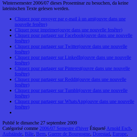
Wintersemester 2006/07 dieses Proseminar zu besuchen, da keine
lateinischen Texte gelesen werden.
Cliquez pour envoyer par e-mail à un ami(ouvre dans une
nouvelle fenêtre)
Cliquer pour imprimer(ouvre dans une nouvelle fenêtre)
Cliquez pour partager sur Facebook(ouvre dans une nouvelle
fenêtre)
Cliquez pour partager sur Twitter(ouvre dans une nouvelle
fenêtre)
Cliquez pour partager sur LinkedIn(ouvre dans une nouvelle
fenêtre)
Cliquez pour partager sur Pinterest(ouvre dans une nouvelle
fenêtre)
Cliquez pour partager sur Reddit(ouvre dans une nouvelle
fenêtre)
Cliquez pour partager sur Tumblr(ouvre dans une nouvelle
fenêtre)
Cliquez pour partager sur WhatsApp(ouvre dans une nouvelle
fenêtre)
Publié le
dimanche 27 septembre 2009
Catégorisé comme
2006/07 Semestre d'hiver
Étiqueté
Arnold Esch
,
Aufstände
,
Bâle
,
Bern
,
Guerre de Bourgogne
,
Dorestad
,
Europe
,