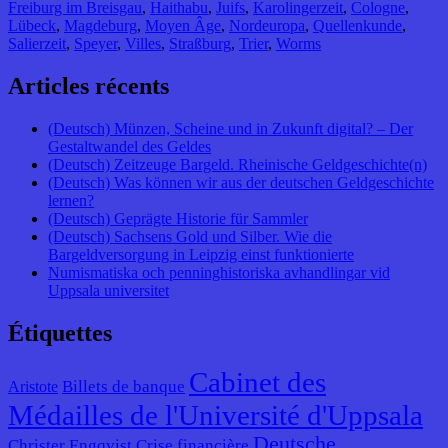
Freiburg im Breisgau
,
Haithabu
,
Juifs
,
Karolingerzeit
,
Cologne
,
Lübeck
,
Magdeburg
,
Moyen Âge
,
Nordeuropa
,
Quellenkunde
,
Salierzeit
,
Speyer
,
Villes
,
Straßburg
,
Trier
,
Worms
Articles récents
(Deutsch) Münzen, Scheine und in Zukunft digital? – Der
Gestaltwandel des Geldes
(Deutsch) Zeitzeuge Bargeld. Rheinische Geldgeschichte(n)
(Deutsch) Was können wir aus der deutschen Geldgeschichte
lernen?
(Deutsch) Geprägte Historie für Sammler
(Deutsch) Sachsens Gold und Silber. Wie die
Bargeldversorgung in Leipzig einst funktionierte
Numismatiska och penninghistoriska avhandlingar vid
Uppsala universitet
Étiquettes
Cabinet des
Billets de banque
Aristote
Médailles de l'Université d'Uppsala
Deutsche
Christer Engqvist
Crise financière