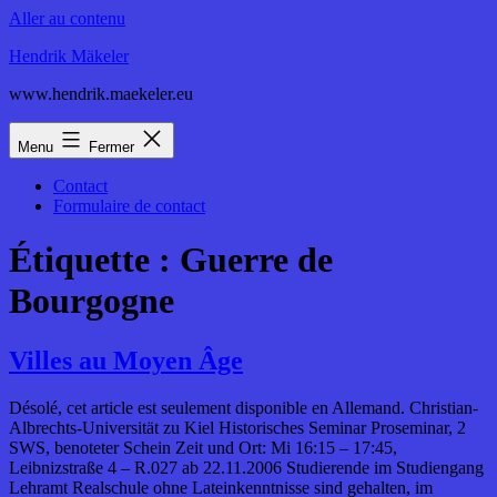
Aller au contenu
Hendrik Mäkeler
www.hendrik.maekeler.eu
Menu
Fermer
Contact
Formulaire de contact
Étiquette :
Guerre de
Bourgogne
Villes au Moyen Âge
Désolé, cet article est seulement disponible en Allemand. Christian-
Albrechts-Universität zu Kiel Historisches Seminar Proseminar, 2
SWS, benoteter Schein Zeit und Ort: Mi 16:15 – 17:45,
Leibnizstraße 4 – R.027 ab 22.11.2006 Studierende im Studiengang
Lehramt Realschule ohne Lateinkenntnisse sind gehalten, im