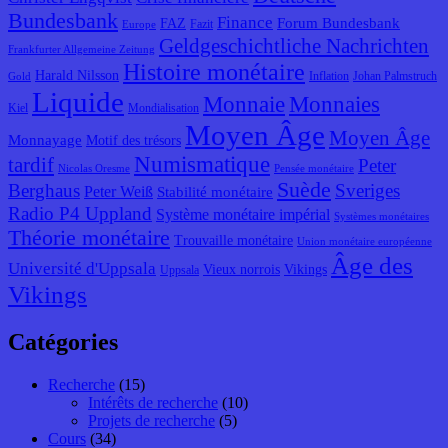
Bundesbank
Finance
Forum Bundesbank
FAZ
Fazit
Europe
Geldgeschichtliche Nachrichten
Frankfurter Allgemeine Zeitung
Histoire monétaire
Harald Nilsson
Inflation
Johan Palmstruch
Gold
Liquide
Monnaie
Monnaies
Kiel
Mondialisation
Moyen Âge
Moyen Âge
Monnayage
Motif des trésors
Numismatique
tardif
Peter
Nicolas Oresme
Pensée monétaire
Suède
Berghaus
Sveriges
Peter Weiß
Stabilité monétaire
Radio P4 Uppland
Système monétaire impérial
Systèmes monétaires
Théorie monétaire
Trouvaille monétaire
Union monétaire européenne
Âge des
Université d'Uppsala
Vieux norrois
Vikings
Uppsala
Vikings
Catégories
Recherche
(15)
Intérêts de recherche
(10)
Projets de recherche
(5)
Cours
(34)