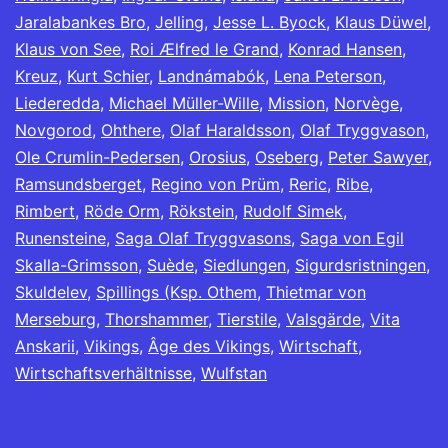
Jaralabankes Bro
,
Jelling
,
Jesse L. Byock
,
Klaus Düwel
,
Klaus von See
,
Roi Ælfred le Grand
,
Konrad Hansen
,
Kreuz
,
Kurt Schier
,
Landnámabók
,
Lena Peterson
,
Liederedda
,
Michael Müller-Wille
,
Mission
,
Norvège
,
Novgorod
,
Ohthere
,
Olaf Haraldsson
,
Olaf Tryggvason
,
Ole Crumlin-Pedersen
,
Orosius
,
Oseberg
,
Peter Sawyer
,
Ramsundsberget
,
Regino von Prüm
,
Reric
,
Ribe
,
Rimbert
,
Röde Orm
,
Rökstein
,
Rudolf Simek
,
Runensteine
,
Saga Olaf Tryggvasons
,
Saga von Egil
Skalla-Grimsson
,
Suède
,
Siedlungen
,
Sigurdsristningen
,
Skuldelev
,
Spillings (Ksp. Othem
,
Thietmar von
Merseburg
,
Thorshammer
,
Tierstile
,
Valsgärde
,
Vita
Anskarii
,
Vikings
,
Âge des Vikings
,
Wirtschaft
,
Wirtschaftsverhältnisse
,
Wulfstan