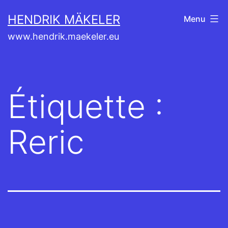
Aller
HENDRIK MÄKELER
Menu
au
www.hendrik.maekeler.eu
contenu
Étiquette :
Reric