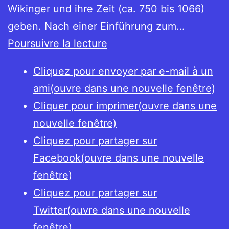
Wikinger und ihre Zeit (ca. 750 bis 1066)
geben. Nach einer Einführung zum…
A
Poursuivre la lecture
furore
Cliquez pour envoyer par e-mail à un
normannorum
ami(ouvre dans une nouvelle fenêtre)
libera
Cliquer pour imprimer(ouvre dans une
nos
nouvelle fenêtre)
Domine
Cliquez pour partager sur
–
Facebook(ouvre dans une nouvelle
Vikingarna
fenêtre)
Cliquez pour partager sur
Twitter(ouvre dans une nouvelle
fenêtre)