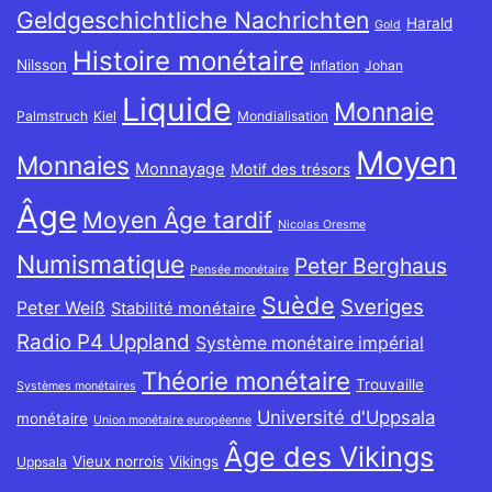
Geldgeschichtliche Nachrichten
Harald
Gold
Histoire monétaire
Nilsson
Inflation
Johan
Liquide
Monnaie
Palmstruch
Kiel
Mondialisation
Moyen
Monnaies
Monnayage
Motif des trésors
Âge
Moyen Âge tardif
Nicolas Oresme
Numismatique
Peter Berghaus
Pensée monétaire
Suède
Sveriges
Peter Weiß
Stabilité monétaire
Radio P4 Uppland
Système monétaire impérial
Théorie monétaire
Trouvaille
Systèmes monétaires
Université d'Uppsala
monétaire
Union monétaire européenne
Âge des Vikings
Vieux norrois
Vikings
Uppsala