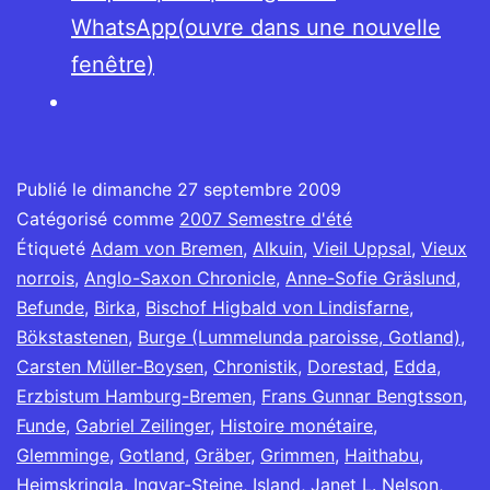
WhatsApp(ouvre dans une nouvelle
fenêtre)
Publié le
dimanche 27 septembre 2009
Catégorisé comme
2007 Semestre d'été
Étiqueté
Adam von Bremen
,
Alkuin
,
Vieil Uppsal
,
Vieux
norrois
,
Anglo-Saxon Chronicle
,
Anne-Sofie Gräslund
,
Befunde
,
Birka
,
Bischof Higbald von Lindisfarne
,
Bökstastenen
,
Burge (Lummelunda paroisse, Gotland)
,
Carsten Müller-Boysen
,
Chronistik
,
Dorestad
,
Edda
,
Erzbistum Hamburg-Bremen
,
Frans Gunnar Bengtsson
,
Funde
,
Gabriel Zeilinger
,
Histoire monétaire
,
Glemminge
,
Gotland
,
Gräber
,
Grimmen
,
Haithabu
,
Heimskringla
,
Ingvar-Steine
,
Island
,
Janet L. Nelson
,