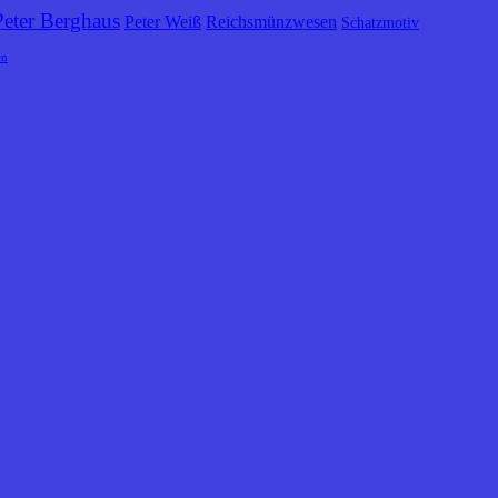
Peter Berghaus
Peter Weiß
Reichsmünzwesen
Schatzmotiv
en