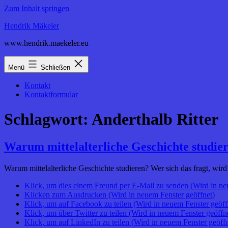
Zum Inhalt springen
Hendrik Mäkeler
www.hendrik.maekeler.eu
Menü
Schließen
Kontakt
Kontaktformular
Schlagwort:
Anderthalb Ritter
Warum mittelalterliche Geschichte studie
Warum mittelalterliche Geschichte studieren? Wer sich das fragt, wir
Klick, um dies einem Freund per E-Mail zu senden (Wird in ne
Klicken zum Ausdrucken (Wird in neuem Fenster geöffnet)
Klick, um auf Facebook zu teilen (Wird in neuem Fenster geöff
Klick, um über Twitter zu teilen (Wird in neuem Fenster geöffn
Klick, um auf LinkedIn zu teilen (Wird in neuem Fenster geöffn