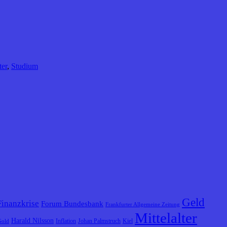
ter
,
Studium
Geld
Finanzkrise
Forum Bundesbank
Frankfurter Allgemeine Zeitung
Mittelalter
Harald Nilsson
Inflation
Johan Palmstruch
Kiel
Gold