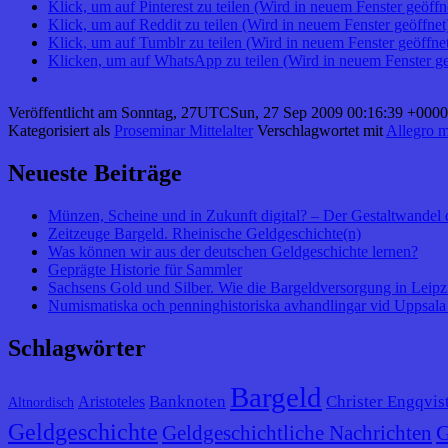
Klick, um auf Pinterest zu teilen (Wird in neuem Fenster geöffn
Klick, um auf Reddit zu teilen (Wird in neuem Fenster geöffnet
Klick, um auf Tumblr zu teilen (Wird in neuem Fenster geöffne
Klicken, um auf WhatsApp zu teilen (Wird in neuem Fenster ge
Veröffentlicht am
Sonntag, 27UTCSun, 27 Sep 2009 00:16:39 +0000
Kategorisiert als
Proseminar Mittelalter
Verschlagwortet mit
Allegro m
Neueste Beiträge
Münzen, Scheine und in Zukunft digital? – Der Gestaltwandel 
Zeitzeuge Bargeld. Rheinische Geldgeschichte(n)
Was können wir aus der deutschen Geldgeschichte lernen?
Geprägte Historie für Sammler
Sachsens Gold und Silber. Wie die Bargeldversorgung in Leipzig
Numismatiska och penninghistoriska avhandlingar vid Uppsala 
Schlagwörter
Bargeld
Banknoten
Christer Engqvis
Aristoteles
Altnordisch
Geldgeschichte
G
Geldgeschichtliche Nachrichten