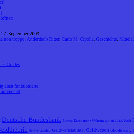
et)
)
t)
öffnet)
 27. September 2009
a non troppo
,
Anderthalb Ritter
,
Carlo M. Cipolla
,
Geschichte
,
Mittelal
des Geldes
 einst funktionierte
universitet
Deutsche Bundesbank
t
FAZ
Fazit
Europa
Europäische Währungsunion
eldtheorie
Geldwesen
Geldwertstabilität
Globalisierung
Geldverständnis