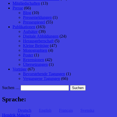
Mitgliedschaften
(13)
Presse
(66)
Blog
(10)
Pressemeldungen
(1)
Pressespiegel
(55)
Publikationen
(163)
Aufsätze
(39)
Digitale Abbildungen
(24)
Herausgeberschaft
(5)
Kleine Beiträge
(47)
Monographien
(4)
Poster
(1)
Rezensionen
(42)
Übersetzungen
(1)
Vorträge
(67)
Bevorstehende Tagungen
(1)
Vergangene Tagungen
(66)
Suchen …
Sprache:
Deutsch
English
Français
Svenska
Hendrik Mäkeler