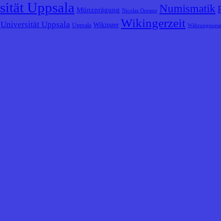
sität Uppsala
Numismatik
Münzprägung
Nicolas Oresme
Wikingerzeit
Universität Uppsala
Wikinger
Uppsala
Währungswes