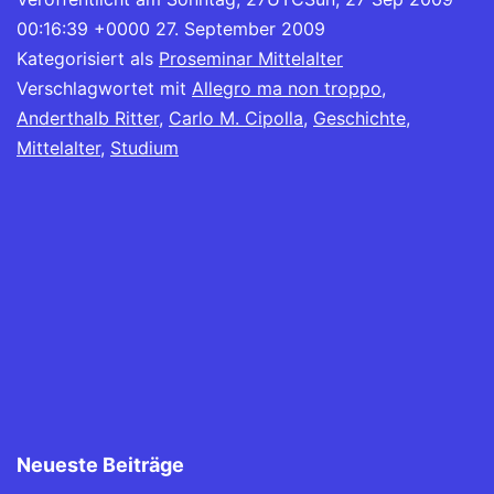
(Wird
geöffnet)
geöffnet)
geöffnet)
geöffnet)
geöffnet)
geöffnet)
geöffnet)
in
00:16:39 +0000 27. September 2009
neuem
Fenster
Kategorisiert als
Proseminar Mittelalter
geöffnet)
Verschlagwortet mit
Allegro ma non troppo
,
Anderthalb Ritter
,
Carlo M. Cipolla
,
Geschichte
,
Mittelalter
,
Studium
Neueste Beiträge