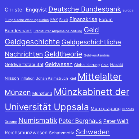
Deutsche Bundesbank
Christer Engqvist
Europa
Finanzkrise
Forum
FAZ
Fazit
Europäische Währungsunion
Geld
Bundesbank
Frankfurter Allgemeine Zeitung
Geldgeschichte
Geldgeschichtliche
Geldtheorie
Nachrichten
Geldverständnis
Geldwesen
Geldwertstabilität
Harald
Globalisierung
Gold
Mittelalter
Nilsson
Inflation
Johan Palmstruch
Kiel
Münzkabinett der
Münzen
Münzfund
Universität Uppsala
Münzprägung
Nicolas
Numismatik
Peter Berghaus
Peter Weiß
Oresme
Schweden
Reichsmünzwesen
Schatzmotiv