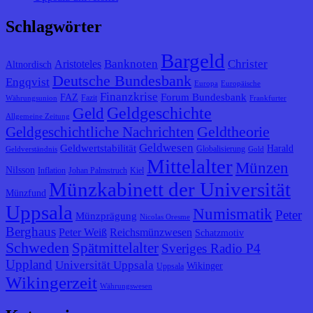
Schlagwörter
Bargeld
Banknoten
Christer
Aristoteles
Altnordisch
Deutsche Bundesbank
Engqvist
Europa
Europäische
Finanzkrise
Forum Bundesbank
FAZ
Fazit
Währungsunion
Frankfurter
Geldgeschichte
Geld
Allgemeine Zeitung
Geldtheorie
Geldgeschichtliche Nachrichten
Geldwesen
Geldwertstabilität
Harald
Globalisierung
Geldverständnis
Gold
Mittelalter
Münzen
Nilsson
Inflation
Johan Palmstruch
Kiel
Münzkabinett der Universität
Münzfund
Uppsala
Numismatik
Peter
Münzprägung
Nicolas Oresme
Berghaus
Peter Weiß
Reichsmünzwesen
Schatzmotiv
Schweden
Spätmittelalter
Sveriges Radio P4
Uppland
Universität Uppsala
Wikinger
Uppsala
Wikingerzeit
Währungswesen