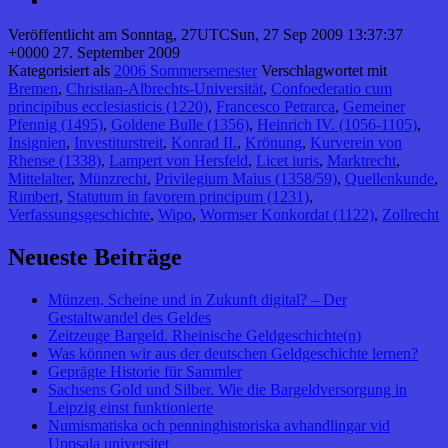
Veröffentlicht am
Sonntag, 27UTCSun, 27 Sep 2009 13:37:37
+0000 27. September 2009
Kategorisiert als
2006 Sommersemester
Verschlagwortet mit
Bremen
,
Christian-Albrechts-Universität
,
Confoederatio cum
principibus ecclesiasticis (1220)
,
Francesco Petrarca
,
Gemeiner
Pfennig (1495)
,
Goldene Bulle (1356)
,
Heinrich IV. (1056-1105)
,
Insignien
,
Investiturstreit
,
Konrad II.
,
Krönung
,
Kurverein von
Rhense (1338)
,
Lampert von Hersfeld
,
Licet iuris
,
Marktrecht
,
Mittelalter
,
Münzrecht
,
Privilegium Maius (1358/59)
,
Quellenkunde
,
Rimbert
,
Statutum in favorem principum (1231)
,
Verfassungsgeschichte
,
Wipo
,
Wormser Konkordat (1122)
,
Zollrecht
Neueste Beiträge
Münzen, Scheine und in Zukunft digital? – Der
Gestaltwandel des Geldes
Zeitzeuge Bargeld. Rheinische Geldgeschichte(n)
Was können wir aus der deutschen Geldgeschichte lernen?
Geprägte Historie für Sammler
Sachsens Gold und Silber. Wie die Bargeldversorgung in
Leipzig einst funktionierte
Numismatiska och penninghistoriska avhandlingar vid
Uppsala universitet