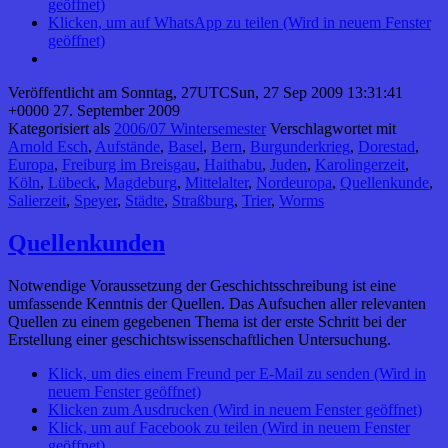
geöffnet)
Klicken, um auf WhatsApp zu teilen (Wird in neuem Fenster
geöffnet)
Veröffentlicht am
Sonntag, 27UTCSun, 27 Sep 2009 13:31:41
+0000 27. September 2009
Kategorisiert als
2006/07 Wintersemester
Verschlagwortet mit
Arnold Esch
,
Aufstände
,
Basel
,
Bern
,
Burgunderkrieg
,
Dorestad
,
Europa
,
Freiburg im Breisgau
,
Haithabu
,
Juden
,
Karolingerzeit
,
Köln
,
Lübeck
,
Magdeburg
,
Mittelalter
,
Nordeuropa
,
Quellenkunde
,
Salierzeit
,
Speyer
,
Städte
,
Straßburg
,
Trier
,
Worms
Quellenkunden
Notwendige Voraussetzung der Geschichtsschreibung ist eine
umfassende Kenntnis der Quellen. Das Aufsuchen aller relevanten
Quellen zu einem gegebenen Thema ist der erste Schritt bei der
Erstellung einer geschichtswissenschaftlichen Untersuchung.
Klick, um dies einem Freund per E-Mail zu senden (Wird in
neuem Fenster geöffnet)
Klicken zum Ausdrucken (Wird in neuem Fenster geöffnet)
Klick, um auf Facebook zu teilen (Wird in neuem Fenster
geöffnet)