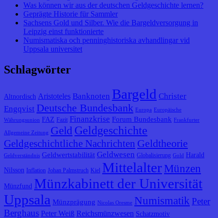
Was können wir aus der deutschen Geldgeschichte lernen?
Geprägte Historie für Sammler
Sachsens Gold und Silber. Wie die Bargeldversorgung in
Leipzig einst funktionierte
Numismatiska och penninghistoriska avhandlingar vid
Uppsala universitet
Schlagwörter
Bargeld
Banknoten
Christer
Aristoteles
Altnordisch
Deutsche Bundesbank
Engqvist
Europa
Europäische
Finanzkrise
Forum Bundesbank
FAZ
Fazit
Währungsunion
Frankfurter
Geldgeschichte
Geld
Allgemeine Zeitung
Geldtheorie
Geldgeschichtliche Nachrichten
Geldwesen
Geldwertstabilität
Harald
Globalisierung
Geldverständnis
Gold
Mittelalter
Münzen
Nilsson
Inflation
Johan Palmstruch
Kiel
Münzkabinett der Universität
Münzfund
Uppsala
Numismatik
Peter
Münzprägung
Nicolas Oresme
Berghaus
Peter Weiß
Reichsmünzwesen
Schatzmotiv