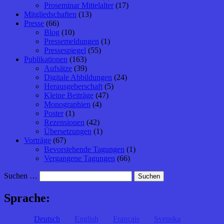
Proseminar Mittelalter
(17)
Mitgliedschaften
(13)
Presse
(66)
Blog
(10)
Pressemeldungen
(1)
Pressespiegel
(55)
Publikationen
(163)
Aufsätze
(39)
Digitale Abbildungen
(24)
Herausgeberschaft
(5)
Kleine Beiträge
(47)
Monographien
(4)
Poster
(1)
Rezensionen
(42)
Übersetzungen
(1)
Vorträge
(67)
Bevorstehende Tagungen
(1)
Vergangene Tagungen
(66)
Suchen …
Sprache:
Deutsch
English
Français
Svenska