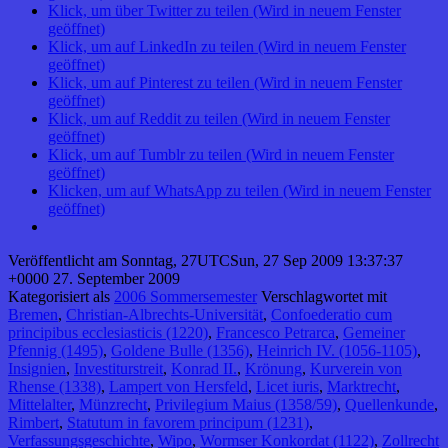
Klick, um über Twitter zu teilen (Wird in neuem Fenster
geöffnet)
Klick, um auf LinkedIn zu teilen (Wird in neuem Fenster
geöffnet)
Klick, um auf Pinterest zu teilen (Wird in neuem Fenster
geöffnet)
Klick, um auf Reddit zu teilen (Wird in neuem Fenster
geöffnet)
Klick, um auf Tumblr zu teilen (Wird in neuem Fenster
geöffnet)
Klicken, um auf WhatsApp zu teilen (Wird in neuem Fenster
geöffnet)
Veröffentlicht am
Sonntag, 27UTCSun, 27 Sep 2009 13:37:37
+0000 27. September 2009
Kategorisiert als
2006 Sommersemester
Verschlagwortet mit
Bremen
,
Christian-Albrechts-Universität
,
Confoederatio cum
principibus ecclesiasticis (1220)
,
Francesco Petrarca
,
Gemeiner
Pfennig (1495)
,
Goldene Bulle (1356)
,
Heinrich IV. (1056-1105)
,
Insignien
,
Investiturstreit
,
Konrad II.
,
Krönung
,
Kurverein von
Rhense (1338)
,
Lampert von Hersfeld
,
Licet iuris
,
Marktrecht
,
Mittelalter
,
Münzrecht
,
Privilegium Maius (1358/59)
,
Quellenkunde
,
Rimbert
,
Statutum in favorem principum (1231)
,
Verfassungsgeschichte
,
Wipo
,
Wormser Konkordat (1122)
,
Zollrecht