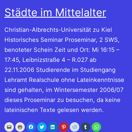
Städte im Mittelalter
Christian-Albrechts-Universität zu Kiel
Historisches Seminar Proseminar, 2 SWS,
benoteter Schein Zeit und Ort: Mi 16:15 –
17:45, Leibnizstraße 4 – R.027 ab
22.11.2006 Studierende im Studiengang
Lehramt Realschule ohne Lateinkenntnisse
sind gehalten, im Wintersemester 2006/07
dieses Proseminar zu besuchen, da keine
lateinischen Texte gelesen werden.
Klick,
Klicken
Klick,
Klick,
Klick,
Klick,
Klick,
Klick,
Klicken,
um
zum
um
um
um
um
um
um
um