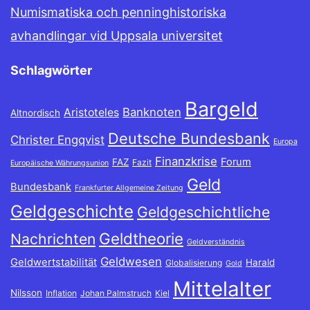
Numismatiska och penninghistoriska
avhandlingar vid Uppsala universitet
Schlagwörter
Bargeld
Banknoten
Aristoteles
Altnordisch
Deutsche Bundesbank
Christer Engqvist
Europa
Finanzkrise
Forum
FAZ
Fazit
Europäische Währungsunion
Geld
Bundesbank
Frankfurter Allgemeine Zeitung
Geldgeschichte
Geldgeschichtliche
Geldtheorie
Nachrichten
Geldverständnis
Geldwesen
Geldwertstabilität
Harald
Globalisierung
Gold
Mittelalter
Nilsson
Inflation
Johan Palmstruch
Kiel