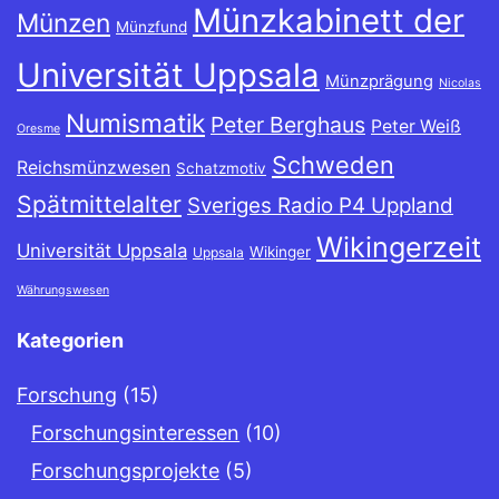
Münzkabinett der
Münzen
Münzfund
Universität Uppsala
Münzprägung
Nicolas
Numismatik
Peter Berghaus
Peter Weiß
Oresme
Schweden
Reichsmünzwesen
Schatzmotiv
Spätmittelalter
Sveriges Radio P4 Uppland
Wikingerzeit
Universität Uppsala
Wikinger
Uppsala
Währungswesen
Kategorien
Forschung
(15)
Forschungsinteressen
(10)
Forschungsprojekte
(5)