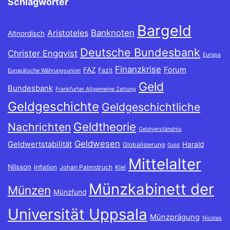
Schlagwörter
Bargeld
Banknoten
Aristoteles
Altnordisch
Deutsche Bundesbank
Christer Engqvist
Europa
Finanzkrise
Forum
FAZ
Fazit
Europäische Währungsunion
Geld
Bundesbank
Frankfurter Allgemeine Zeitung
Geldgeschichte
Geldgeschichtliche
Geldtheorie
Nachrichten
Geldverständnis
Geldwesen
Geldwertstabilität
Harald
Globalisierung
Gold
Mittelalter
Nilsson
Inflation
Johan Palmstruch
Kiel
Münzkabinett der
Münzen
Münzfund
Universität Uppsala
Münzprägung
Nicolas