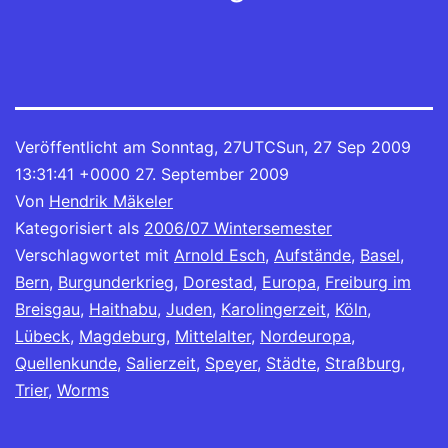
Veröffentlicht am
Sonntag, 27UTCSun, 27 Sep 2009
13:31:41 +0000 27. September 2009
Von
Hendrik Mäkeler
Kategorisiert als
2006/07 Wintersemester
Verschlagwortet mit
Arnold Esch
,
Aufstände
,
Basel
,
Bern
,
Burgunderkrieg
,
Dorestad
,
Europa
,
Freiburg im
Breisgau
,
Haithabu
,
Juden
,
Karolingerzeit
,
Köln
,
Lübeck
,
Magdeburg
,
Mittelalter
,
Nordeuropa
,
Quellenkunde
,
Salierzeit
,
Speyer
,
Städte
,
Straßburg
,
Trier
,
Worms