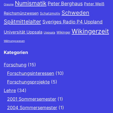
Numismatik
Peter Berghaus
Peter Weiß
Oresme
Schweden
Reichsmünzwesen
Schatzmotiv
Spätmittelalter
Sveriges Radio P4 Uppland
Wikingerzeit
Universität Uppsala
Wikinger
Uppsala
Währungswesen
Kategorien
Forschung
(15)
Forschungsinteressen
(10)
Forschungsprojekte
(5)
Lehre
(34)
2001 Sommersemester
(1)
2004 Sommersemester
(1)