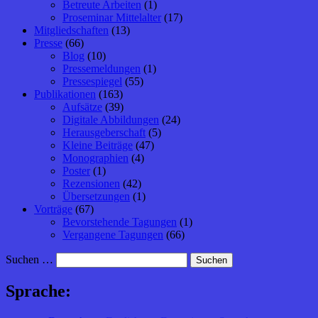
Betreute Arbeiten
(1)
Proseminar Mittelalter
(17)
Mitgliedschaften
(13)
Presse
(66)
Blog
(10)
Pressemeldungen
(1)
Pressespiegel
(55)
Publikationen
(163)
Aufsätze
(39)
Digitale Abbildungen
(24)
Herausgeberschaft
(5)
Kleine Beiträge
(47)
Monographien
(4)
Poster
(1)
Rezensionen
(42)
Übersetzungen
(1)
Vorträge
(67)
Bevorstehende Tagungen
(1)
Vergangene Tagungen
(66)
Suchen …
Sprache: