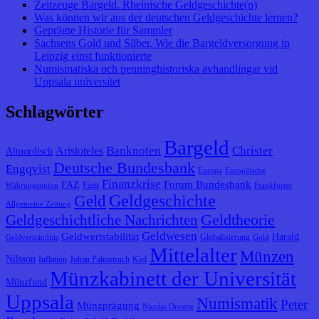
Zeitzeuge Bargeld. Rheinische Geldgeschichte(n)
Was können wir aus der deutschen Geldgeschichte lernen?
Geprägte Historie für Sammler
Sachsens Gold und Silber. Wie die Bargeldversorgung in
Leipzig einst funktionierte
Numismatiska och penninghistoriska avhandlingar vid
Uppsala universitet
Schlagwörter
Bargeld
Banknoten
Christer
Aristoteles
Altnordisch
Deutsche Bundesbank
Engqvist
Europa
Europäische
Finanzkrise
Forum Bundesbank
FAZ
Fazit
Währungsunion
Frankfurter
Geldgeschichte
Geld
Allgemeine Zeitung
Geldtheorie
Geldgeschichtliche Nachrichten
Geldwesen
Geldwertstabilität
Harald
Globalisierung
Geldverständnis
Gold
Mittelalter
Münzen
Nilsson
Inflation
Johan Palmstruch
Kiel
Münzkabinett der Universität
Münzfund
Uppsala
Numismatik
Peter
Münzprägung
Nicolas Oresme