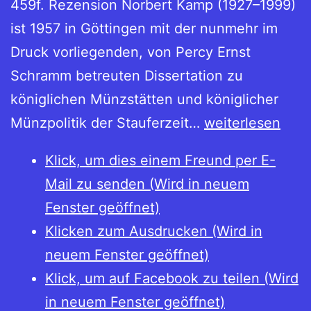
459f. Rezension Norbert Kamp (1927–1999)
ist 1957 in Göttingen mit der nunmehr im
Druck vorliegenden, von Percy Ernst
Schramm betreuten Dissertation zu
königlichen Münzstätten und königlicher
Norbert
Münzpolitik der Stauferzeit…
weiterlesen
Kamp,
Klick, um dies einem Freund per E-
Moneta
Mail zu senden (Wird in neuem
regis.
Fenster geöffnet)
Königliche
Klicken zum Ausdrucken (Wird in
Münzstätten
neuem Fenster geöffnet)
und
Klick, um auf Facebook zu teilen (Wird
königliche
in neuem Fenster geöffnet)