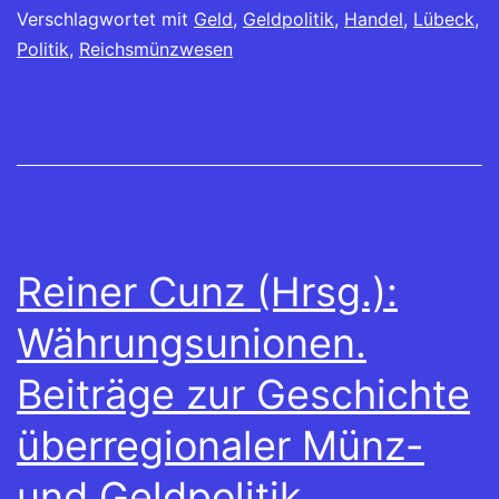
Verschlagwortet mit
Geld
,
Geldpolitik
,
Handel
,
Lübeck
,
Politik
,
Reichsmünzwesen
Reiner Cunz (Hrsg.):
Währungsunionen.
Beiträge zur Geschichte
überregionaler Münz-
und Geldpolitik