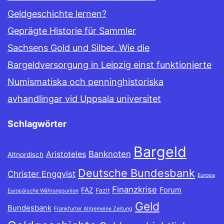
Geldgeschichte lernen?
Geprägte Historie für Sammler
Sachsens Gold und Silber. Wie die
Bargeldversorgung in Leipzig einst funktionierte
Numismatiska och penninghistoriska
avhandlingar vid Uppsala universitet
Schlagwörter
Bargeld
Banknoten
Aristoteles
Altnordisch
Deutsche Bundesbank
Christer Engqvist
Europa
Finanzkrise
Forum
FAZ
Fazit
Europäische Währungsunion
Geld
Bundesbank
Frankfurter Allgemeine Zeitung