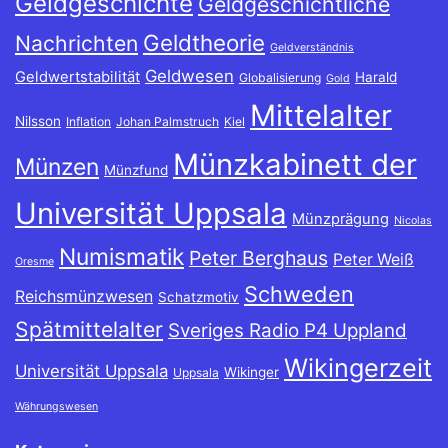
Geldgeschichte
Geldgeschichtliche
Geldtheorie
Nachrichten
Geldverständnis
Geldwesen
Geldwertstabilität
Harald
Globalisierung
Gold
Mittelalter
Nilsson
Inflation
Johan Palmstruch
Kiel
Münzkabinett der
Münzen
Münzfund
Universität Uppsala
Münzprägung
Nicolas
Numismatik
Peter Berghaus
Peter Weiß
Oresme
Schweden
Reichsmünzwesen
Schatzmotiv
Spätmittelalter
Sveriges Radio P4 Uppland
Wikingerzeit
Universität Uppsala
Wikinger
Uppsala
Währungswesen