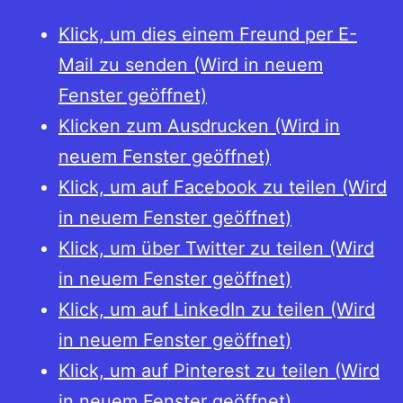
(Hrsg
Klick, um dies einem Freund per E-
Währ
Mail zu senden (Wird in neuem
Beitr
Fenster geöffnet)
zur
Klicken zum Ausdrucken (Wird in
Gesc
neuem Fenster geöffnet)
überr
Klick, um auf Facebook zu teilen (Wird
Münz
in neuem Fenster geöffnet)
und
Klick, um über Twitter zu teilen (Wird
Geldp
in neuem Fenster geöffnet)
Klick, um auf LinkedIn zu teilen (Wird
in neuem Fenster geöffnet)
Klick, um auf Pinterest zu teilen (Wird
in neuem Fenster geöffnet)