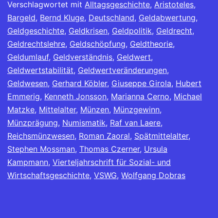
Verschlagwortet mit
Alltagsgeschichte
,
Aristoteles
,
Bargeld
,
Bernd Kluge
,
Deutschland
,
Geldabwertung
,
Geldgeschichte
,
Geldkrisen
,
Geldpolitik
,
Geldrecht
,
Geldrechtslehre
,
Geldschöpfung
,
Geldtheorie
,
Geldumlauf
,
Geldverständnis
,
Geldwert
,
Geldwertstabilität
,
Geldwertveränderungen
,
Geldwesen
,
Gerhard Köbler
,
Giuseppe Girola
,
Hubert
Emmerig
,
Kenneth Jonsson
,
Marianna Cerno
,
Michael
Matzke
,
Mittelalter
,
Münzen
,
Münzgewinn
,
Münzprägung
,
Numismatik
,
Raf van Laere
,
Reichsmünzwesen
,
Roman Zaoral
,
Spätmittelalter
,
Stephen Mossman
,
Thomas Czerner
,
Ursula
Kampmann
,
Vierteljahrschrift für Sozial- und
Wirtschaftsgeschichte
,
VSWG
,
Wolfgang Dobras