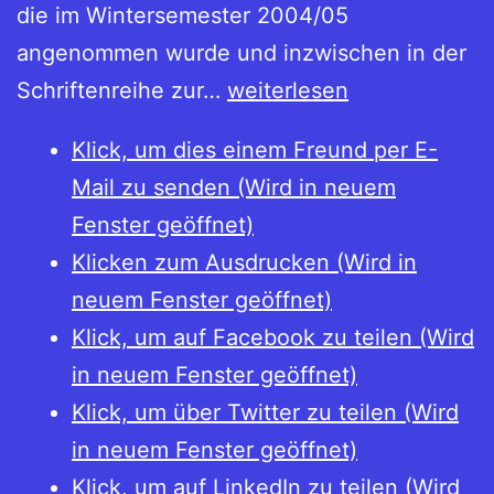
die im Wintersemester 2004/05
angenommen wurde und inzwischen in der
Hubert
Schriftenreihe zur…
weiterlesen
Emmerig:
Klick, um dies einem Freund per E-
Bayerns
Mail zu senden (Wird in neuem
Münzgeschichte
Fenster geöffnet)
im
Klicken zum Ausdrucken (Wird in
15.
neuem Fenster geöffnet)
Jahrhundert.
Klick, um auf Facebook zu teilen (Wird
Münzpolitik
in neuem Fenster geöffnet)
und
Klick, um über Twitter zu teilen (Wird
Münzprägung
in neuem Fenster geöffnet)
der
Klick, um auf LinkedIn zu teilen (Wird