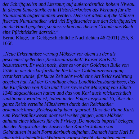
der Schriftquellen und Literatur, auf außerordentlich hohem Niveau.
In diesem Sinne dürfte es in Historikerkreisen als Werbung für die
Numismatik aufgenommen werden. Dem vor allem auf die Münzen
fixierten Numismatiker wird viel Ergänzendes aus den Schriftquellen
an die Hand gegeben, so dass schon aus diesem Grunde das Buch
eine Pflichtlektüre darstellt.“
Bernd Kluge, in: Geldgeschichtliche Nachrichten 46 (2011) 255, S.
166f.
„Neue Erkenntnisse vermag Mäkeler vor allem zu der als
gescheitert geltenden ,Reichsmünzpolitik‘ Kaiser Karls IV.
beizusteuern. Er weist nach, dass es vor der Goldenen Bulle von
1356, in der das kurfürstliche Recht der Goldmünzenprägung
verankert wurde, für kurze Zeit sehr wohl eine Art Reichswährung
gegeben hat. Auf der Grundlage eines Landfriedensbündnisses, das
die Kurfürsten von Köln und Trier sowie der Markgraf von Jülich
1348 abgeschlossen hatten und das von Karl auch reichsrechtlich
sanktioniert worden ist, haben in der Folge insgesamt 16, über das
ganze Reich verteilte Münzherren durch den Reichsadler
gekennzeichnete ,Reichsgoldgulden‘ geprägt. Dass die Pläne Karls
zum Reichsmünzwesen aber viel weiter gingen, kann Mäkeler
anhand eines Musters für ein Privileg ,De moneta imperii‘ belegen,
das der Registrator der kaiserlichen Kanzlei Johann von
Gelnhausen in sein Formularbuch aufnahm. Danach hatte Karl IV.
eine reichseinheitliche Währung vorgeschwebt, die neben einer