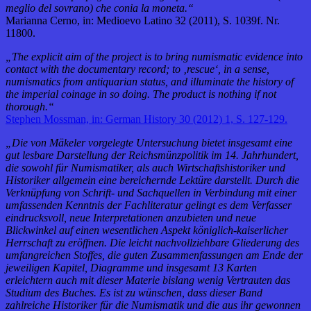
meglio del sovrano) che conia la moneta.“
Marianna Cerno, in: Medioevo Latino 32 (2011), S. 1039f. Nr.
11800.
„The explicit aim of the project is to bring numismatic evidence into
contact with the documentary record; to ‚rescue‘, in a sense,
numismatics from antiquarian status, and illuminate the history of
the imperial coinage in so doing. The product is nothing if not
thorough.“
Stephen Mossman, in: German History 30 (2012) 1, S. 127-129.
„Die von Mäkeler vorgelegte Untersuchung bietet insgesamt eine
gut lesbare Darstellung der Reichsmünzpolitik im 14. Jahrhundert,
die sowohl für Numismatiker, als auch Wirtschaftshistoriker und
Historiker allgemein eine bereichernde Lektüre darstellt. Durch die
Verknüpfung von Schrift- und Sachquellen in Verbindung mit einer
umfassenden Kenntnis der Fachliteratur gelingt es dem Verfasser
eindrucksvoll, neue Interpretationen anzubieten und neue
Blickwinkel auf einen wesentlichen Aspekt königlich-kaiserlicher
Herrschaft zu eröffnen. Die leicht nachvollziehbare Gliederung des
umfangreichen Stoffes, die guten Zusammenfassungen am Ende der
jeweiligen Kapitel, Diagramme und insgesamt 13 Karten
erleichtern auch mit dieser Materie bislang wenig Vertrauten das
Studium des Buches. Es ist zu wünschen, dass dieser Band
zahlreiche Historiker für die Numismatik und die aus ihr gewonnen