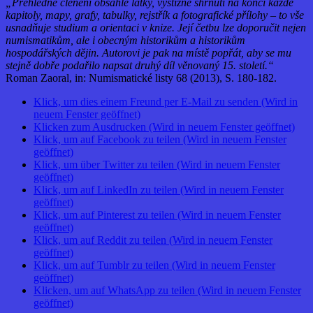
„Přehledné členění obsáhlé látky, výstižné shrnutí na konci každé
kapitoly, mapy, grafy, tabulky, rejstřík a fotografické přílohy – to vše
usnadňuje studium a orientaci v knize. Její četbu lze doporučit nejen
numismatikům, ale i obecným historikům a historikům
hospodářských dějin. Autorovi je pak na místě popřát, aby se mu
stejně dobře podařilo napsat druhý díl věnovaný 15. století.“
Roman Zaoral, in: Numismatické listy 68 (2013), S. 180-182.
Klick, um dies einem Freund per E-Mail zu senden (Wird in
neuem Fenster geöffnet)
Klicken zum Ausdrucken (Wird in neuem Fenster geöffnet)
Klick, um auf Facebook zu teilen (Wird in neuem Fenster
geöffnet)
Klick, um über Twitter zu teilen (Wird in neuem Fenster
geöffnet)
Klick, um auf LinkedIn zu teilen (Wird in neuem Fenster
geöffnet)
Klick, um auf Pinterest zu teilen (Wird in neuem Fenster
geöffnet)
Klick, um auf Reddit zu teilen (Wird in neuem Fenster
geöffnet)
Klick, um auf Tumblr zu teilen (Wird in neuem Fenster
geöffnet)
Klicken, um auf WhatsApp zu teilen (Wird in neuem Fenster
geöffnet)