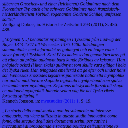
silbernen Groschen- und einer (leichteren) Goldmünze nach dem
Florentiner Typ auch eine schwere Goldmünze nach französisch-
niederländischem Vorbild, sogenannte Goldene Schilde, umfassen
sollte.“
Wolfgang Dobras, in: Historische Zeitschrift 293 (2011), S. 486-
488.
„Volymen […] behandlar myntningen i Tyskland från Ludwig der
Bayer 1314-1347 till Wenceslas 1376-1400. Inledningen
sammanfaller med införandet av guldmynt och en högre valör i
silver (groat) i Tyskland. Karl IV lyckades sedan genomföra krav på
att rätten att prägla guldmynt bara kunde förlänas av kejsaren. Han
präglade också (i liten skala) guldmynt som skulle vara giltiga i hela
det Tyska riket. Han tvingades emellertid att ge efter och under hans
son Wenceslas krossades kejsarens planerade nationella myntpolitik
när andra makthavare skapade regionala myntförbund som själva
bestämde över myntningen. Kejsarens misslyckade försök att skapa
en nationell myntpolitik banade sedan väg för det Tyska rikets
fortsatta splittring.“
Kenneth Jonsson, in:
myntstudier (2011) 1
, S. 19.
„La storia della numismatica non ha solamente un interesse
antiquario, ma viene utilizzata in questo studio innovativo come
fonte, alla stregua degli altri documenti scritti, per capire i
meccanismi di propaganda e strategia politica dell’istituzione (o