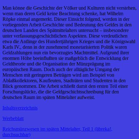
Man könne die Geschichte der Völker und Kulturen nicht verstehen,
wenn man deren Geld keine Beachtung schenke, hat Wilhelm
Röpke einmal angemerkt. Dieser Einsicht folgend, werden in der
vorliegenden Arbeit Geschichte und Bedeutung des Geldes in den
deutschen Landen des Spätmittelalters untersucht – insbesondere
unter verfassungsgeschichtlichen Aspekten. Diese verdeutlichen
etwa die Anfänge des Hundertjährigen Krieges und die Königswahl
Karls IV., denn in der zunehmend monetarisierten Politik waren
Geldzahlungen nun ein bevorzugtes Machtmittel. Aufgrund ihrer
enormen Höhe beeinflußten sie maßgeblich die Entwicklung der
Geldtheorie und die Organisation der Münzprägung im
europäischen Raum. Doch auch der alltägliche Umgang der
Menschen mit geringeren Beträgen wird am Beispiel von
Ablaßkollektoren, Kaufleuten, Stadträten und Studenten in den
Blick genommen. Die Arbeit schließt damit den ersten Teil einer
Forschungslücke, die die Geldgeschichtsschreibung für den
deutschen Raum im späten Mittelalter aufweist.
Inhaltsverzeichnis
Werbeblatt
Reichsmünzwesen im späten Mittelalter, Teil 1 (libreka!,
durchsuchbar)