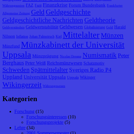
Finanzkrise
Forum Bundesbank
FAZ
Fazit
Währungsunion
Frankfurter
Geldgeschichte
Geld
Allgemeine Zeitung
Geldtheorie
Geldgeschichtliche Nachrichten
Geldwesen
Geldwertstabilität
Harald
Globalisierung
Geldverständnis
Gold
Mittelalter
Münzen
Nilsson
Inflation
Johan Palmstruch
Kiel
Münzkabinett der Universität
Münzfund
Uppsala
Numismatik
Peter
Münzprägung
Nicolas Oresme
Berghaus
Peter Weiß
Reichsmünzwesen
Schatzmotiv
Schweden
Spätmittelalter
Sveriges Radio P4
Uppland
Universität Uppsala
Wikinger
Uppsala
Wikingerzeit
Währungswesen
Kategorien
Forschung
(15)
Forschungsinteressen
(10)
Forschungsprojekte
(5)
Lehre
(34)
2001 Sommersemester
(1)