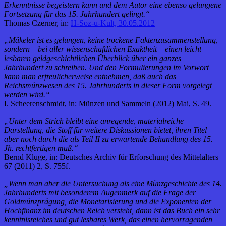
Erkenntnisse begeistern kann und dem Autor eine ebenso gelungene
Fortsetzung für das 15. Jahrhundert gelingt.“
Thomas Czerner, in:
H-Soz-u-Kult, 30.05.2012
„Mäkeler ist es gelungen, keine trockene Faktenzusammenstellung,
sondern – bei aller wissenschaftlichen Exaktheit – einen leicht
lesbaren geldgeschichtlichen Überblick über ein ganzes
Jahrhundert zu schreiben. Und den Formulierungen im Vorwort
kann man erfreulicherweise entnehmen, daß auch das
Reichsmünzwesen des 15. Jahrhunderts in dieser Form vorgelegt
werden wird.“
I. Scheerenschmidt, in: Münzen und Sammeln (2012) Mai, S. 49.
„Unter dem Strich bleibt eine anregende, materialreiche
Darstellung, die Stoff für weitere Diskussionen bietet, ihren Titel
aber noch durch die als Teil II zu erwartende Behandlung des 15.
Jh. rechtfertigen muß.“
Bernd Kluge, in: Deutsches Archiv für Erforschung des Mittelalters
67 (2011) 2, S. 755f.
„Wenn man aber die Untersuchung als eine Münzgeschichte des 14.
Jahrhunderts mit besonderem Augenmerk auf die Frage der
Goldmünzprägung, die Monetarisierung und die Exponenten der
Hochfinanz im deutschen Reich versteht, dann ist das Buch ein sehr
kenntnisreiches und gut lesbares Werk, das einen hervorragenden