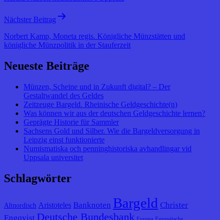
Nächster Beitrag
Norbert Kamp, Moneta regis. Königliche Münzstätten und
königliche Münzpolitik in der Stauferzeit
Neueste Beiträge
Münzen, Scheine und in Zukunft digital? – Der
Gestaltwandel des Geldes
Zeitzeuge Bargeld. Rheinische Geldgeschichte(n)
Was können wir aus der deutschen Geldgeschichte lernen?
Geprägte Historie für Sammler
Sachsens Gold und Silber. Wie die Bargeldversorgung in
Leipzig einst funktionierte
Numismatiska och penninghistoriska avhandlingar vid
Uppsala universitet
Schlagwörter
Bargeld
Banknoten
Christer
Aristoteles
Altnordisch
Deutsche Bundesbank
Engqvist
Europa
Europäische