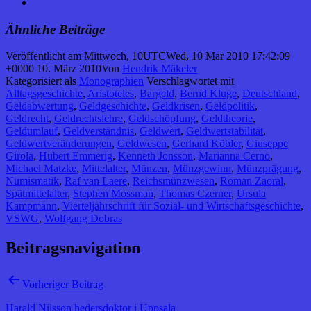
Ähnliche Beiträge
Veröffentlicht am
Mittwoch, 10UTCWed, 10 Mar 2010 17:42:09
+0000 10. März 2010
Von
Hendrik Mäkeler
Kategorisiert als
Monographien
Verschlagwortet mit
Alltagsgeschichte
,
Aristoteles
,
Bargeld
,
Bernd Kluge
,
Deutschland
,
Geldabwertung
,
Geldgeschichte
,
Geldkrisen
,
Geldpolitik
,
Geldrecht
,
Geldrechtslehre
,
Geldschöpfung
,
Geldtheorie
,
Geldumlauf
,
Geldverständnis
,
Geldwert
,
Geldwertstabilität
,
Geldwertveränderungen
,
Geldwesen
,
Gerhard Köbler
,
Giuseppe
Girola
,
Hubert Emmerig
,
Kenneth Jonsson
,
Marianna Cerno
,
Michael Matzke
,
Mittelalter
,
Münzen
,
Münzgewinn
,
Münzprägung
,
Numismatik
,
Raf van Laere
,
Reichsmünzwesen
,
Roman Zaoral
,
Spätmittelalter
,
Stephen Mossman
,
Thomas Czerner
,
Ursula
Kampmann
,
Vierteljahrschrift für Sozial- und Wirtschaftsgeschichte
,
VSWG
,
Wolfgang Dobras
Beitragsnavigation
Vorheriger Beitrag
Harald Nilsson hedersdoktor i Uppsala