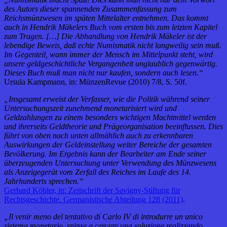
des Autors dieser spannenden Zusammenfassung zum
Reichsmünzwesen im späten Mittelalter entnehmen. Das kommt
auch in Hendrik Mäkelers Buch vom ersten bis zum letzten Kapitel
zum Tragen. […] Die Abhandlung von Hendrik Mäkeler ist der
lebendige Beweis, daß echte Numismatik nicht langweilig sein muß.
Im Gegenteil, wann immer der Mensch im Mittelpunkt steht, wird
unsere geldgeschichtliche Vergangenheit unglaublich gegenwärtig.
Dieses Buch muß man nicht nur kaufen, sondern auch lesen.“
Ursula Kampmann, in: MünzenRevue (2010) 7/8, S. 50f.
„Insgesamt erweist der Verfasser, wie die Politik während seiner
Untersuchungszeit zunehmend monetarisiert wird und
Geldzahlungen zu einem besonders wichtigen Machtmittel werden
und ihrerseits Geldtheorie und Prägeorganisation beeinflussen. Dies
führt von oben nach unten allmählich auch zu erkennbaren
Auswirkungen der Geldeinstellung weiter Bereiche der gesamten
Bevölkerung. Im Ergebnis kann der Bearbeiter am Ende seiner
überzeugenden Untersuchung unter Verwendung des Münzwesens
als Anzeigegerät vom Zerfall des Reiches im Laufe des 14.
Jahrhunderts sprechen.“
Gerhard Köbler, in: Zeitschrift der Savigny-Stiftung für
Rechtsgeschichte. Germanistische Abteilung 128 (2011)
.
„Il venir meno del tentativo di Carlo IV di introdurre un unico
sistema monetario, spinse a cercare una soluzione realizzando