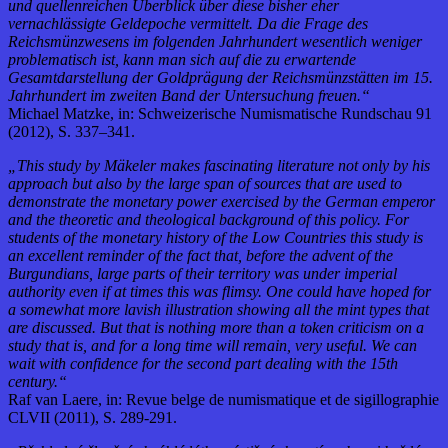
und quellenreichen Überblick über diese bisher eher
vernachlässigte Geldepoche vermittelt. Da die Frage des
Reichsmünzwesens im folgenden Jahrhundert wesentlich weniger
problematisch ist, kann man sich auf die zu erwartende
Gesamtdarstellung der Goldprägung der Reichsmünzstätten im 15.
Jahrhundert im zweiten Band der Untersuchung freuen.“
Michael Matzke, in: Schweizerische Numismatische Rundschau 91
(2012), S. 337–341.
„This study by Mäkeler makes fascinating literature not only by his
approach but also by the large span of sources that are used to
demonstrate the monetary power exercised by the German emperor
and the theoretic and theological background of this policy. For
students of the monetary history of the Low Countries this study is
an excellent reminder of the fact that, before the advent of the
Burgundians, large parts of their territory was under imperial
authority even if at times this was flimsy. One could have hoped for
a somewhat more lavish illustration showing all the mint types that
are discussed. But that is nothing more than a token criticism on a
study that is, and for a long time will remain, very useful. We can
wait with confidence for the second part dealing with the 15th
century.“
Raf van Laere, in: Revue belge de numismatique et de sigillographie
CLVII (2011), S. 289-291.