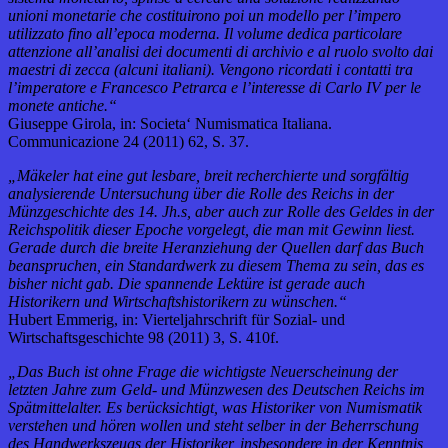
unioni monetarie che costituirono poi un modello per l’impero
utilizzato fino all’epoca moderna. Il volume dedica particolare
attenzione all’analisi dei documenti di archivio e al ruolo svolto dai
maestri di zecca (alcuni italiani). Vengono ricordati i contatti tra
l’imperatore e Francesco Petrarca e l’interesse di Carlo IV per le
monete antiche.“
Giuseppe Girola, in: Societa‘ Numismatica Italiana.
Communicazione 24 (2011) 62, S. 37.
„Mäkeler hat eine gut lesbare, breit recherchierte und sorgfältig
analysierende Untersuchung über die Rolle des Reichs in der
Münzgeschichte des 14. Jh.s, aber auch zur Rolle des Geldes in der
Reichspolitik dieser Epoche vorgelegt, die man mit Gewinn liest.
Gerade durch die breite Heranziehung der Quellen darf das Buch
beanspruchen, ein Standardwerk zu diesem Thema zu sein, das es
bisher nicht gab. Die spannende Lektüre ist gerade auch
Historikern und Wirtschaftshistorikern zu wünschen.“
Hubert Emmerig, in: Vierteljahrschrift für Sozial- und
Wirtschaftsgeschichte 98 (2011) 3, S. 410f.
„Das Buch ist ohne Frage die wichtigste Neuerscheinung der
letzten Jahre zum Geld- und Münzwesen des Deutschen Reichs im
Spätmittelalter. Es berücksichtigt, was Historiker von Numismatik
verstehen und hören wollen und steht selber in der Beherrschung
des Handwerkszeugs der Historiker, insbesondere in der Kenntnis