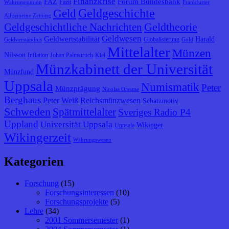
Finanzkrise
Forum Bundesbank
FAZ
Fazit
Währungsunion
Frankfurter
Geldgeschichte
Geld
Allgemeine Zeitung
Geldtheorie
Geldgeschichtliche Nachrichten
Geldwesen
Geldwertstabilität
Harald
Globalisierung
Geldverständnis
Gold
Mittelalter
Münzen
Nilsson
Inflation
Johan Palmstruch
Kiel
Münzkabinett der Universität
Münzfund
Uppsala
Numismatik
Peter
Münzprägung
Nicolas Oresme
Berghaus
Peter Weiß
Reichsmünzwesen
Schatzmotiv
Schweden
Spätmittelalter
Sveriges Radio P4
Uppland
Universität Uppsala
Wikinger
Uppsala
Wikingerzeit
Währungswesen
Kategorien
Forschung
(15)
Forschungsinteressen
(10)
Forschungsprojekte
(5)
Lehre
(34)
2001 Sommersemester
(1)