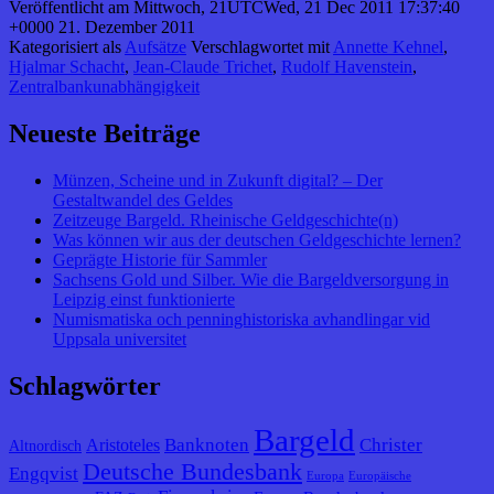
Veröffentlicht am
Mittwoch, 21UTCWed, 21 Dec 2011 17:37:40
+0000 21. Dezember 2011
Kategorisiert als
Aufsätze
Verschlagwortet mit
Annette Kehnel
,
Hjalmar Schacht
,
Jean-Claude Trichet
,
Rudolf Havenstein
,
Zentralbankunabhängigkeit
Neueste Beiträge
Münzen, Scheine und in Zukunft digital? – Der
Gestaltwandel des Geldes
Zeitzeuge Bargeld. Rheinische Geldgeschichte(n)
Was können wir aus der deutschen Geldgeschichte lernen?
Geprägte Historie für Sammler
Sachsens Gold und Silber. Wie die Bargeldversorgung in
Leipzig einst funktionierte
Numismatiska och penninghistoriska avhandlingar vid
Uppsala universitet
Schlagwörter
Bargeld
Banknoten
Christer
Aristoteles
Altnordisch
Deutsche Bundesbank
Engqvist
Europa
Europäische