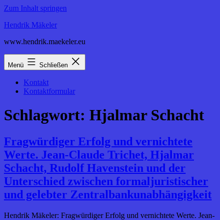
Zum Inhalt springen
Hendrik Mäkeler
www.hendrik.maekeler.eu
Menü
Schließen
Kontakt
Kontaktformular
Schlagwort:
Hjalmar Schacht
Fragwürdiger Erfolg und vernichtete
Werte. Jean-Claude Trichet, Hjalmar
Schacht, Rudolf Havenstein und der
Unterschied zwischen formaljuristischer
und gelebter Zentralbankunabhängigkeit
Hendrik Mäkeler: Fragwürdiger Erfolg und vernichtete Werte. Jean-