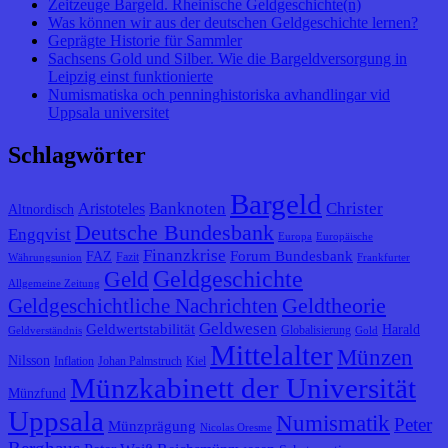
Zeitzeuge Bargeld. Rheinische Geldgeschichte(n)
Was können wir aus der deutschen Geldgeschichte lernen?
Geprägte Historie für Sammler
Sachsens Gold und Silber. Wie die Bargeldversorgung in
Leipzig einst funktionierte
Numismatiska och penninghistoriska avhandlingar vid
Uppsala universitet
Schlagwörter
Bargeld
Banknoten
Christer
Aristoteles
Altnordisch
Deutsche Bundesbank
Engqvist
Europa
Europäische
Finanzkrise
Forum Bundesbank
FAZ
Fazit
Währungsunion
Frankfurter
Geldgeschichte
Geld
Allgemeine Zeitung
Geldtheorie
Geldgeschichtliche Nachrichten
Geldwesen
Geldwertstabilität
Harald
Globalisierung
Geldverständnis
Gold
Mittelalter
Münzen
Nilsson
Inflation
Johan Palmstruch
Kiel
Münzkabinett der Universität
Münzfund
Uppsala
Numismatik
Peter
Münzprägung
Nicolas Oresme