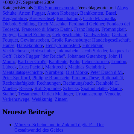
+0000 27. September 2009
Kategorisiert als
2006 Sommersemester
Verschlagwortet mit
Aloys
Schulte
,
Anton Fugger
,
Anton Koberger
,
Bankkonten
,
Basel
,
Bergenfahrer
,
Briefwechsel
,
Buchhaltung
,
Carlo M. Cipolla
,
Diebold Schilling
,
Erich Maschke
,
Ferdinand Geldner
,
Fondaco dei
Tedeschi
,
Francesco di Marco Datini
,
Franz Irsigler
,
Frömmigkeit
,
Fugger
,
Gabriel Zeilinger
,
Geldgeschichte
,
Geldwechsler
,
Gerhard
Fouquet
,
Gewinnstreben
,
Große Ravensburger Handelsgesellschaft
,
Hanse
,
Hansekontore
,
Henry Simonsfeld
,
Hildebrand
Veckinchusen
,
Holzschuher
,
Inkunabeln
,
Jacob Strieder
,
Jacques Le
Goff
,
Jakob Fugger "der Reiche"
,
Johannes Gutenberg
,
John H.
Munro
,
Karl der Große
,
Kaulfeute
,
Köln
,
Lebensformen
,
London
,
Lübeck
,
Luca Pacioli
,
Marktrecht
,
Matthias Steinbrink
,
Mentalitätsgeschichte
,
Nürnberg
,
Olaf Mörke
,
Peter Drach d.M.
,
Peter Spufford
,
Philippe Braunstein
,
Pirenne-These
,
Rationalität
,
Rechenhaftigkeit
,
Rechnungen
,
Rechnungsbuch
,
Reinhold C.
Mueller
,
Reisen
,
Rolf Sprandel
,
Schecks
,
Spätmittelalter
,
Städte
,
Stalhof
,
Testamente
,
Ulrich Meltinger
,
Urbanisierung
,
Venedig
,
Verkehrswege
,
Weißkunig
,
Zinsen
Neueste Beiträge
Münzen, Scheine und in Zukunft digital? – Der
Gestaltwandel des Geldes