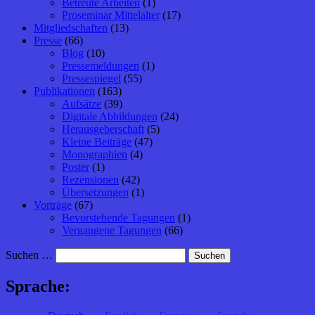
Betreute Arbeiten
(1)
Proseminar Mittelalter
(17)
Mitgliedschaften
(13)
Presse
(66)
Blog
(10)
Pressemeldungen
(1)
Pressespiegel
(55)
Publikationen
(163)
Aufsätze
(39)
Digitale Abbildungen
(24)
Herausgeberschaft
(5)
Kleine Beiträge
(47)
Monographien
(4)
Poster
(1)
Rezensionen
(42)
Übersetzungen
(1)
Vorträge
(67)
Bevorstehende Tagungen
(1)
Vergangene Tagungen
(66)
Suchen …
Sprache: