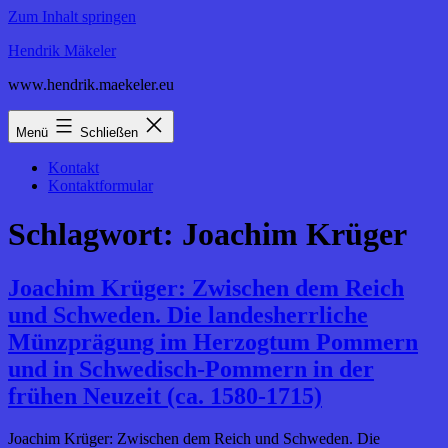
Zum Inhalt springen
Hendrik Mäkeler
www.hendrik.maekeler.eu
Menü
Schließen
Kontakt
Kontaktformular
Schlagwort:
Joachim Krüger
Joachim Krüger: Zwischen dem Reich
und Schweden. Die landesherrliche
Münzprägung im Herzogtum Pommern
und in Schwedisch-Pommern in der
frühen Neuzeit (ca. 1580-1715)
Joachim Krüger: Zwischen dem Reich und Schweden. Die