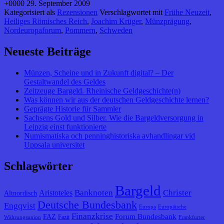
+0000 29. September 2009
Kategorisiert als
Rezensionen
Verschlagwortet mit
Frühe Neuzeit
,
Heiliges Römisches Reich
,
Joachim Krüger
,
Münzprägung
,
Nordeuropaforum
,
Pommern
,
Schweden
Neueste Beiträge
Münzen, Scheine und in Zukunft digital? – Der
Gestaltwandel des Geldes
Zeitzeuge Bargeld. Rheinische Geldgeschichte(n)
Was können wir aus der deutschen Geldgeschichte lernen?
Geprägte Historie für Sammler
Sachsens Gold und Silber. Wie die Bargeldversorgung in
Leipzig einst funktionierte
Numismatiska och penninghistoriska avhandlingar vid
Uppsala universitet
Schlagwörter
Bargeld
Banknoten
Christer
Aristoteles
Altnordisch
Deutsche Bundesbank
Engqvist
Europa
Europäische
Finanzkrise
Forum Bundesbank
FAZ
Fazit
Währungsunion
Frankfurter