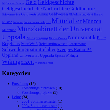
Geldgeschichte
Geld
Allgemeine Zeitung
Geldtheorie
Geldgeschichtliche Nachrichten
Geldwesen
Geldwertstabilität
Harald
Globalisierung
Geldverständnis
Gold
Mittelalter
Münzen
Nilsson
Inflation
Johan Palmstruch
Kiel
Münzkabinett der Universität
Münzfund
Uppsala
Numismatik
Peter
Münzprägung
Nicolas Oresme
Berghaus
Peter Weiß
Reichsmünzwesen
Schatzmotiv
Schweden
Spätmittelalter
Sveriges Radio P4
Uppland
Universität Uppsala
Wikinger
Uppsala
Wikingerzeit
Währungswesen
Kategorien
Forschung
(15)
Forschungsinteressen
(10)
Forschungsprojekte
(5)
Lehre
(34)
2001 Sommersemester
(1)
2004 Sommersemester
(1)