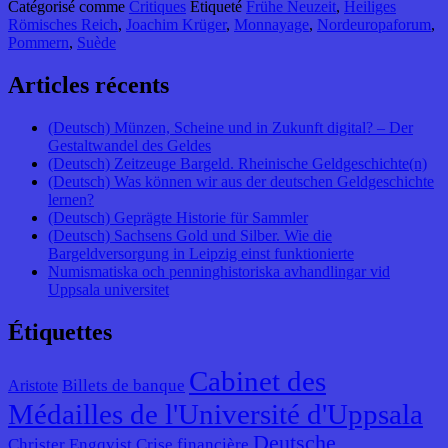
Catégorisé comme
Critiques
Étiqueté
Frühe Neuzeit
,
Heiliges
Römisches Reich
,
Joachim Krüger
,
Monnayage
,
Nordeuropaforum
,
Pommern
,
Suède
Articles récents
(Deutsch) Münzen, Scheine und in Zukunft digital? – Der
Gestaltwandel des Geldes
(Deutsch) Zeitzeuge Bargeld. Rheinische Geldgeschichte(n)
(Deutsch) Was können wir aus der deutschen Geldgeschichte
lernen?
(Deutsch) Geprägte Historie für Sammler
(Deutsch) Sachsens Gold und Silber. Wie die
Bargeldversorgung in Leipzig einst funktionierte
Numismatiska och penninghistoriska avhandlingar vid
Uppsala universitet
Étiquettes
Cabinet des
Billets de banque
Aristote
Médailles de l'Université d'Uppsala
Deutsche
Christer Engqvist
Crise financière