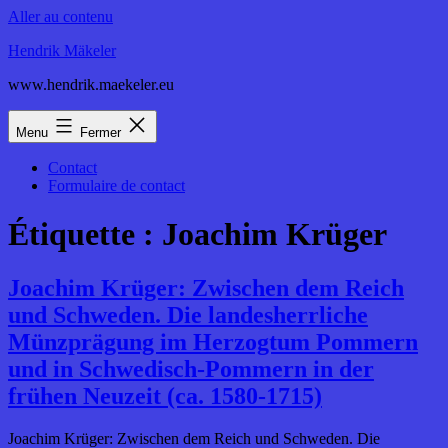
Aller au contenu
Hendrik Mäkeler
www.hendrik.maekeler.eu
Menu
Fermer
Contact
Formulaire de contact
Étiquette :
Joachim Krüger
Joachim Krüger: Zwischen dem Reich
und Schweden. Die landesherrliche
Münzprägung im Herzogtum Pommern
und in Schwedisch-Pommern in der
frühen Neuzeit (ca. 1580-1715)
Joachim Krüger: Zwischen dem Reich und Schweden. Die