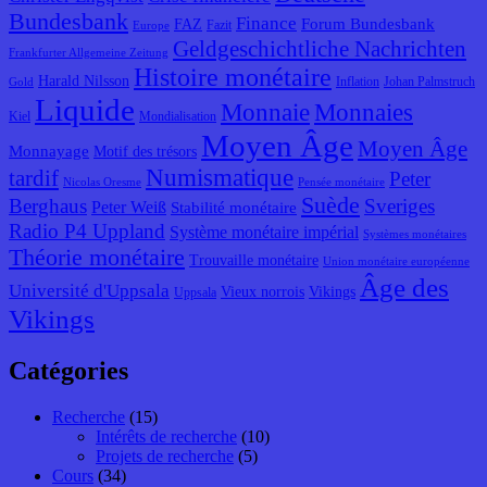
Bundesbank
Finance
Forum Bundesbank
FAZ
Fazit
Europe
Geldgeschichtliche Nachrichten
Frankfurter Allgemeine Zeitung
Histoire monétaire
Harald Nilsson
Inflation
Johan Palmstruch
Gold
Liquide
Monnaie
Monnaies
Kiel
Mondialisation
Moyen Âge
Moyen Âge
Monnayage
Motif des trésors
Numismatique
tardif
Peter
Nicolas Oresme
Pensée monétaire
Suède
Berghaus
Sveriges
Peter Weiß
Stabilité monétaire
Radio P4 Uppland
Système monétaire impérial
Systèmes monétaires
Théorie monétaire
Trouvaille monétaire
Union monétaire européenne
Âge des
Université d'Uppsala
Vieux norrois
Vikings
Uppsala
Vikings
Catégories
Recherche
(15)
Intérêts de recherche
(10)
Projets de recherche
(5)
Cours
(34)