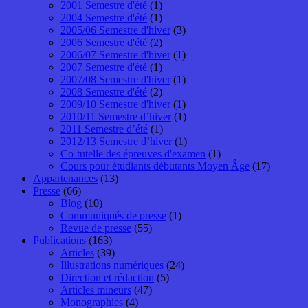
2001 Semestre d'été
(1)
2004 Semestre d'été
(1)
2005/06 Semestre d'hiver
(3)
2006 Semestre d'été
(2)
2006/07 Semestre d'hiver
(1)
2007 Semestre d'été
(1)
2007/08 Semestre d'hiver
(1)
2008 Semestre d'été
(2)
2009/10 Semestre d'hiver
(1)
2010/11 Semestre d’hiver
(1)
2011 Semestre d’été
(1)
2012/13 Semestre d’hiver
(1)
Co-tutelle des épreuves d'examen
(1)
Cours pour étudiants débutants Moyen Âge
(17)
Appartenances
(13)
Presse
(66)
Blog
(10)
Communiqués de presse
(1)
Revue de presse
(55)
Publications
(163)
Articles
(39)
Illustrations numériques
(24)
Direction et rédaction
(5)
Articles mineurs
(47)
Monographies
(4)