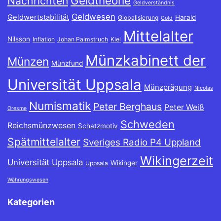
Geldtheorie
Nachrichten
Geldverständnis
Geldwesen
Geldwertstabilität
Harald
Globalisierung
Gold
Mittelalter
Nilsson
Inflation
Johan Palmstruch
Kiel
Münzkabinett der
Münzen
Münzfund
Universität Uppsala
Münzprägung
Nicolas
Numismatik
Peter Berghaus
Peter Weiß
Oresme
Schweden
Reichsmünzwesen
Schatzmotiv
Spätmittelalter
Sveriges Radio P4 Uppland
Wikingerzeit
Universität Uppsala
Wikinger
Uppsala
Währungswesen
Kategorien