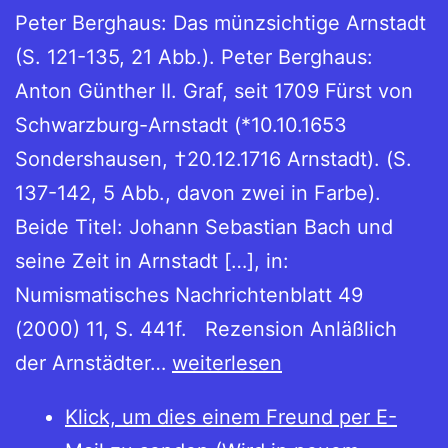
Peter Berghaus: Das münzsichtige Arnstadt
(S. 121-135, 21 Abb.). Peter Berghaus:
Anton Günther II. Graf, seit 1709 Fürst von
Schwarzburg-Arnstadt (*10.10.1653
Sondershausen, †20.12.1716 Arnstadt). (S.
137-142, 5 Abb., davon zwei in Farbe).
Beide Titel: Johann Sebastian Bach und
seine Zeit in Arnstadt […], in:
Numismatisches Nachrichtenblatt 49
(2000) 11, S. 441f. Rezension Anläßlich
Peter
der Arnstädter…
weiterlesen
Berghaus:
Klick, um dies einem Freund per E-
Das