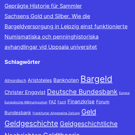
Geprägte Historie für Sammler
Sachsens Gold und Silber. Wie die
Bargeldversorgung in Leipzig einst funktionierte
Numismatiska och penninghistoriska
avhandlingar vid Uppsala universitet
Schlagwörter
Bargeld
Banknoten
Aristoteles
Altnordisch
Deutsche Bundesbank
Christer Engqvist
Europa
Finanzkrise
Forum
FAZ
Fazit
Europäische Währungsunion
Geld
Bundesbank
Frankfurter Allgemeine Zeitung
Geldgeschichte
Geldgeschichtliche