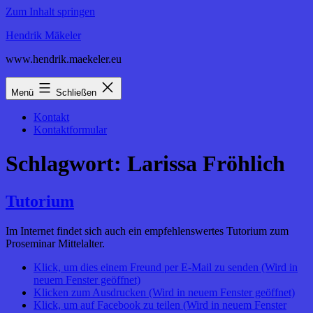
Zum Inhalt springen
Hendrik Mäkeler
www.hendrik.maekeler.eu
Menü
Schließen
Kontakt
Kontaktformular
Schlagwort:
Larissa Fröhlich
Tutorium
Im Internet findet sich auch ein empfehlenswertes Tutorium zum
Proseminar Mittelalter.
Klick, um dies einem Freund per E-Mail zu senden (Wird in
neuem Fenster geöffnet)
Klicken zum Ausdrucken (Wird in neuem Fenster geöffnet)
Klick, um auf Facebook zu teilen (Wird in neuem Fenster