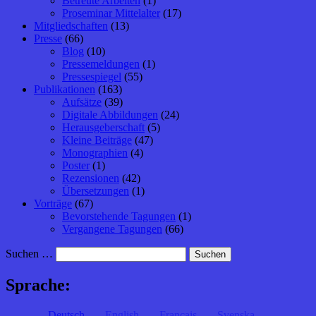
Betreute Arbeiten
(1)
Proseminar Mittelalter
(17)
Mitgliedschaften
(13)
Presse
(66)
Blog
(10)
Pressemeldungen
(1)
Pressespiegel
(55)
Publikationen
(163)
Aufsätze
(39)
Digitale Abbildungen
(24)
Herausgeberschaft
(5)
Kleine Beiträge
(47)
Monographien
(4)
Poster
(1)
Rezensionen
(42)
Übersetzungen
(1)
Vorträge
(67)
Bevorstehende Tagungen
(1)
Vergangene Tagungen
(66)
Suchen …
Sprache:
Deutsch
English
Français
Svenska