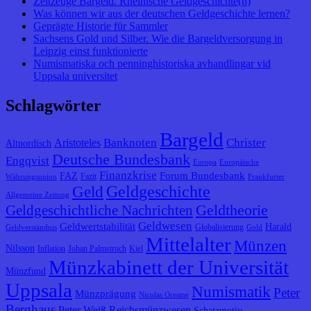
Zeitzeuge Bargeld. Rheinische Geldgeschichte(n)
Was können wir aus der deutschen Geldgeschichte lernen?
Geprägte Historie für Sammler
Sachsens Gold und Silber. Wie die Bargeldversorgung in
Leipzig einst funktionierte
Numismatiska och penninghistoriska avhandlingar vid
Uppsala universitet
Schlagwörter
Bargeld
Banknoten
Christer
Aristoteles
Altnordisch
Deutsche Bundesbank
Engqvist
Europa
Europäische
Finanzkrise
Forum Bundesbank
FAZ
Fazit
Währungsunion
Frankfurter
Geldgeschichte
Geld
Allgemeine Zeitung
Geldtheorie
Geldgeschichtliche Nachrichten
Geldwesen
Geldwertstabilität
Harald
Globalisierung
Geldverständnis
Gold
Mittelalter
Münzen
Nilsson
Inflation
Johan Palmstruch
Kiel
Münzkabinett der Universität
Münzfund
Uppsala
Numismatik
Peter
Münzprägung
Nicolas Oresme
Berghaus
Peter Weiß
Reichsmünzwesen
Schatzmotiv