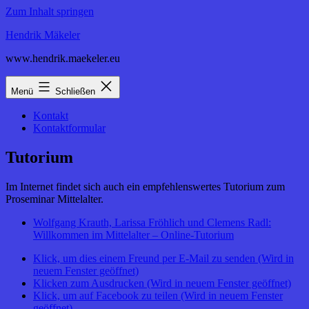
Zum Inhalt springen
Hendrik Mäkeler
www.hendrik.maekeler.eu
Menü
Schließen
Kontakt
Kontaktformular
Tutorium
Im Internet findet sich auch ein empfehlenswertes Tutorium zum
Proseminar Mittelalter.
Wolfgang Krauth, Larissa Fröhlich und Clemens Radl:
Willkommen im Mittelalter – Online-Tutorium
Klick, um dies einem Freund per E-Mail zu senden (Wird in
neuem Fenster geöffnet)
Klicken zum Ausdrucken (Wird in neuem Fenster geöffnet)
Klick, um auf Facebook zu teilen (Wird in neuem Fenster
geöffnet)