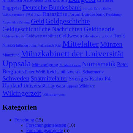
Banknoten
Christer
Aristoteles
Altnordisch
Deutsche Bundesbank
Engqvist
Europa
Europäische
Finanzkrise
Forum Bundesbank
FAZ
Fazit
Währungsunion
Frankfurter
Geldgeschichte
Geld
Allgemeine Zeitung
Geldtheorie
Geldgeschichtliche Nachrichten
Geldwesen
Geldwertstabilität
Harald
Globalisierung
Geldverständnis
Gold
Mittelalter
Münzen
Nilsson
Inflation
Johan Palmstruch
Kiel
Münzkabinett der Universität
Münzfund
Uppsala
Numismatik
Peter
Münzprägung
Nicolas Oresme
Berghaus
Peter Weiß
Reichsmünzwesen
Schatzmotiv
Schweden
Spätmittelalter
Sveriges Radio P4
Uppland
Universität Uppsala
Wikinger
Uppsala
Wikingerzeit
Währungswesen
Kategorien
Forschung
(15)
Forschungsinteressen
(10)
Forschungsprojekte
(5)