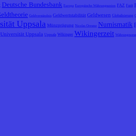
Deutsche Bundesbank
t
FAZ
Fazit
Europa
Europäische Währungsunion
eldtheorie
Geldwesen
Geldwertstabilität
Globalisierung
Geldverständnis
sität Uppsala
Numismatik
Münzprägung
Nicolas Oresme
Wikingerzeit
Universität Uppsala
Wikinger
Uppsala
Währungswes