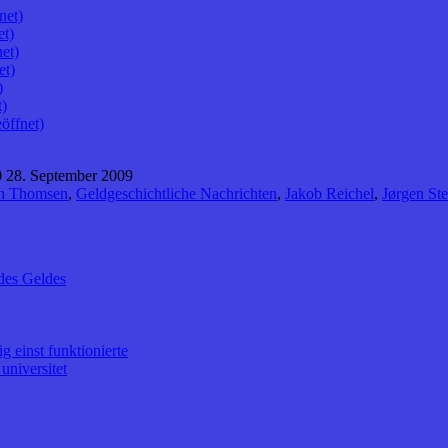
net)
et)
et)
et)
)
t)
öffnet)
 28. September 2009
en Thomsen
,
Geldgeschichtliche Nachrichten
,
Jakob Reichel
,
Jørgen St
des Geldes
 einst funktionierte
universitet