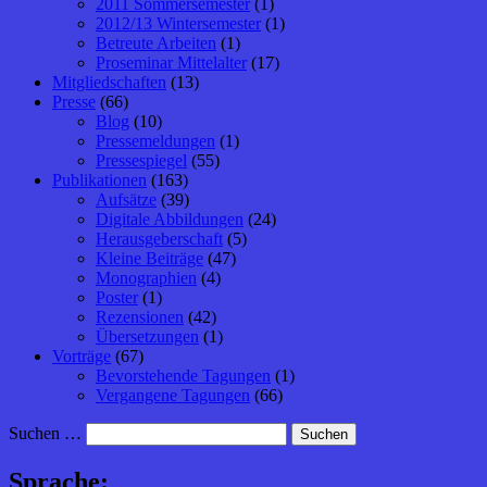
2011 Sommersemester
(1)
2012/13 Wintersemester
(1)
Betreute Arbeiten
(1)
Proseminar Mittelalter
(17)
Mitgliedschaften
(13)
Presse
(66)
Blog
(10)
Pressemeldungen
(1)
Pressespiegel
(55)
Publikationen
(163)
Aufsätze
(39)
Digitale Abbildungen
(24)
Herausgeberschaft
(5)
Kleine Beiträge
(47)
Monographien
(4)
Poster
(1)
Rezensionen
(42)
Übersetzungen
(1)
Vorträge
(67)
Bevorstehende Tagungen
(1)
Vergangene Tagungen
(66)
Suchen …
Sprache: