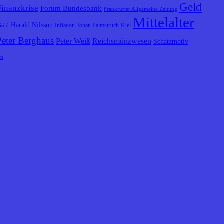
Geld
Finanzkrise
Forum Bundesbank
Frankfurter Allgemeine Zeitung
Mittelalter
Harald Nilsson
Inflation
Johan Palmstruch
Kiel
Gold
Peter Berghaus
Peter Weiß
Reichsmünzwesen
Schatzmotiv
en