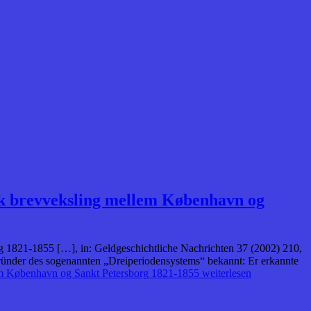
sk brevveksling mellem København og
 1821-1855 […], in: Geldgeschichtliche Nachrichten 37 (2002) 210,
ründer des sogenannten „Dreiperiodensystems“ bekannt: Er erkannte
lem København og Sankt Petersborg 1821-1855
weiterlesen