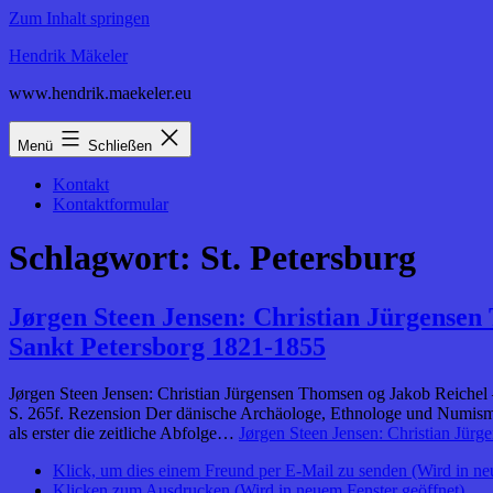
Zum Inhalt springen
Hendrik Mäkeler
www.hendrik.maekeler.eu
Menü
Schließen
Kontakt
Kontaktformular
Schlagwort:
St. Petersburg
Jørgen Steen Jensen: Christian Jürgense
Sankt Petersborg 1821-1855
Jørgen Steen Jensen: Christian Jürgensen Thomsen og Jakob Reichel
S. 265f. Rezension Der dänische Archäologe, Ethnologe und Numisma
als erster die zeitliche Abfolge…
Jørgen Steen Jensen: Christian Jü
Klick, um dies einem Freund per E-Mail zu senden (Wird in ne
Klicken zum Ausdrucken (Wird in neuem Fenster geöffnet)