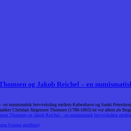
n Thomsen og Jakob Reichel – en numismati
 – en numismatisk brevveksling mellem København og Sankt Petersborg
tiker Christian Jürgensen Thomsen (1788-1865) ist vor allem als Beg
rgensen Thomsen og Jakob Reichel – en numismatisk brevveksling mel
uem Fenster geöffnet)