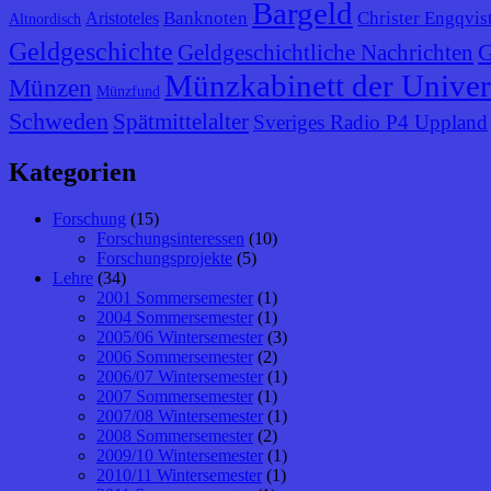
Bargeld
Banknoten
Christer Engqvis
Aristoteles
Altnordisch
Geldgeschichte
G
Geldgeschichtliche Nachrichten
Münzkabinett der Univer
Münzen
Münzfund
Schweden
Spätmittelalter
Sveriges Radio P4 Uppland
Kategorien
Forschung
(15)
Forschungsinteressen
(10)
Forschungsprojekte
(5)
Lehre
(34)
2001 Sommersemester
(1)
2004 Sommersemester
(1)
2005/06 Wintersemester
(3)
2006 Sommersemester
(2)
2006/07 Wintersemester
(1)
2007 Sommersemester
(1)
2007/08 Wintersemester
(1)
2008 Sommersemester
(2)
2009/10 Wintersemester
(1)
2010/11 Wintersemester
(1)