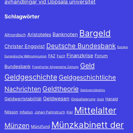
avhandlingar vid Uppsala universitet
Schlagwörter
Bargeld
Banknoten
Aristoteles
Altnordisch
Deutsche Bundesbank
Christer Engqvist
Europa
Finanzkrise
Forum
FAZ
Fazit
Europäische Währungsunion
Geld
Bundesbank
Frankfurter Allgemeine Zeitung
Geldgeschichte
Geldgeschichtliche
Geldtheorie
Nachrichten
Geldverständnis
Geldwesen
Geldwertstabilität
Harald
Globalisierung
Gold
Mittelalter
Nilsson
Inflation
Johan Palmstruch
Kiel
Münzkabinett der
Münzen
Münzfund