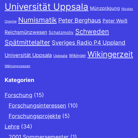
Universität Uppsala
Münzprägung
Nicolas
Numismatik
Peter Berghaus
Peter Weiß
Oresme
Schweden
Reichsmünzwesen
Schatzmotiv
Spätmittelalter
Sveriges Radio P4 Uppland
Wikingerzeit
Universität Uppsala
Wikinger
Uppsala
Währungswesen
Kategorien
Forschung
(15)
Forschungsinteressen
(10)
Forschungsprojekte
(5)
Lehre
(34)
2001 Sommersemester
(1)