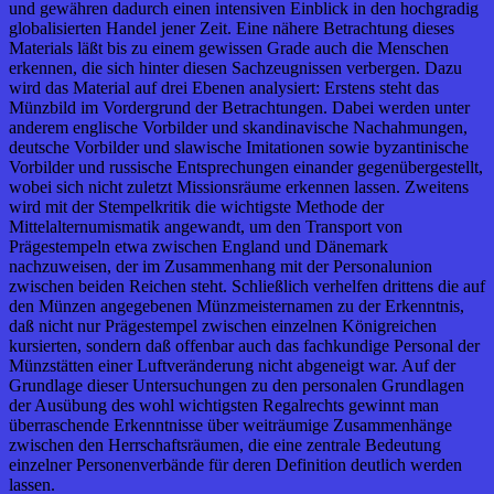
und gewähren dadurch einen intensiven Einblick in den hochgradig
globalisierten Handel jener Zeit. Eine nähere Betrachtung dieses
Materials läßt bis zu einem gewissen Grade auch die Menschen
erkennen, die sich hinter diesen Sachzeugnissen verbergen. Dazu
wird das Material auf drei Ebenen analysiert: Erstens steht das
Münzbild im Vordergrund der Betrachtungen. Dabei werden unter
anderem englische Vorbilder und skandinavische Nachahmungen,
deutsche Vorbilder und slawische Imitationen sowie byzantinische
Vorbilder und russische Entsprechungen einander gegenübergestellt,
wobei sich nicht zuletzt Missionsräume erkennen lassen. Zweitens
wird mit der Stempelkritik die wichtigste Methode der
Mittelalternumismatik angewandt, um den Transport von
Prägestempeln etwa zwischen England und Dänemark
nachzuweisen, der im Zusammenhang mit der Personalunion
zwischen beiden Reichen steht. Schließlich verhelfen drittens die auf
den Münzen angegebenen Münzmeisternamen zu der Erkenntnis,
daß nicht nur Prägestempel zwischen einzelnen Königreichen
kursierten, sondern daß offenbar auch das fachkundige Personal der
Münzstätten einer Luftveränderung nicht abgeneigt war. Auf der
Grundlage dieser Untersuchungen zu den personalen Grundlagen
der Ausübung des wohl wichtigsten Regalrechts gewinnt man
überraschende Erkenntnisse über weiträumige Zusammenhänge
zwischen den Herrschaftsräumen, die eine zentrale Bedeutung
einzelner Personenverbände für deren Definition deutlich werden
lassen.