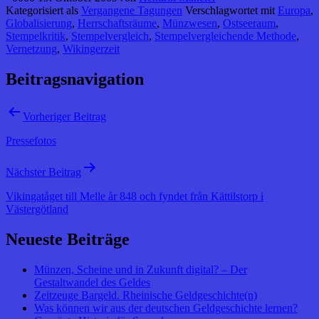
Kategorisiert als
Vergangene Tagungen
Verschlagwortet mit
Europa
,
Globalisierung
,
Herrschaftsräume
,
Münzwesen
,
Ostseeraum
,
Stempelkritik
,
Stempelvergleich
,
Stempelvergleichende Methode
,
Vernetzung
,
Wikingerzeit
Beitragsnavigation
Vorheriger Beitrag
Pressefotos
Nächster Beitrag
Vikingatåget till Melle år 848 och fyndet från Kättilstorp i
Västergötland
Neueste Beiträge
Münzen, Scheine und in Zukunft digital? – Der
Gestaltwandel des Geldes
Zeitzeuge Bargeld. Rheinische Geldgeschichte(n)
Was können wir aus der deutschen Geldgeschichte lernen?