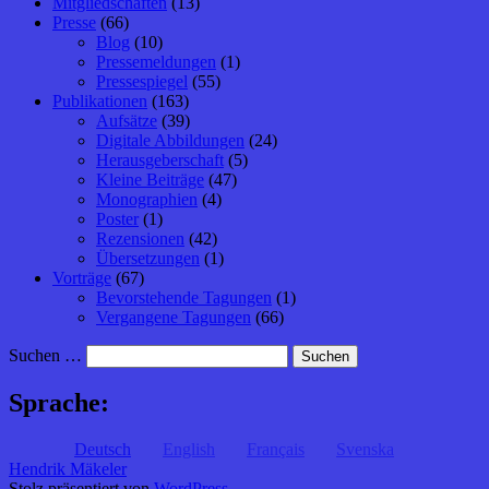
Mitgliedschaften
(13)
Presse
(66)
Blog
(10)
Pressemeldungen
(1)
Pressespiegel
(55)
Publikationen
(163)
Aufsätze
(39)
Digitale Abbildungen
(24)
Herausgeberschaft
(5)
Kleine Beiträge
(47)
Monographien
(4)
Poster
(1)
Rezensionen
(42)
Übersetzungen
(1)
Vorträge
(67)
Bevorstehende Tagungen
(1)
Vergangene Tagungen
(66)
Suchen …
Sprache:
Deutsch
English
Français
Svenska
Hendrik Mäkeler
Stolz präsentiert von
WordPress
.