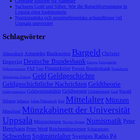
Geprägte Historie für Sammler
Sachsens Gold und Silber. Wie die Bargeldversorgung in
Leipzig einst funktionierte
Numismatiska och penninghistoriska avhandlingar vid
Uppsala universitet
Schlagwörter
Bargeld
Banknoten
Christer
Aristoteles
Altnordisch
Deutsche Bundesbank
Engqvist
Europa
Europäische
Finanzkrise
Forum Bundesbank
FAZ
Fazit
Währungsunion
Frankfurter
Geldgeschichte
Geld
Allgemeine Zeitung
Geldtheorie
Geldgeschichtliche Nachrichten
Geldwesen
Geldwertstabilität
Harald
Globalisierung
Geldverständnis
Gold
Mittelalter
Münzen
Nilsson
Inflation
Johan Palmstruch
Kiel
Münzkabinett der Universität
Münzfund
Uppsala
Numismatik
Peter
Münzprägung
Nicolas Oresme
Berghaus
Peter Weiß
Reichsmünzwesen
Schatzmotiv
Schweden
Spätmittelalter
Sveriges Radio P4