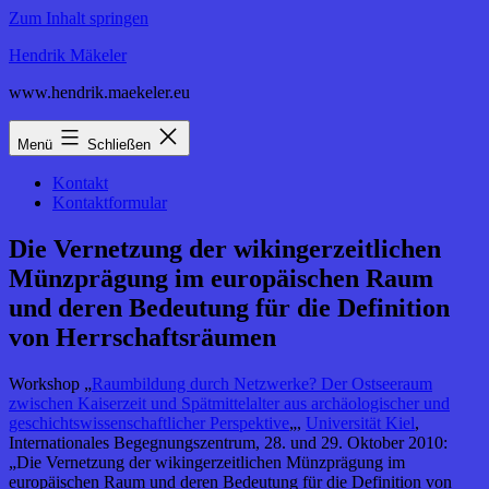
Zum Inhalt springen
Hendrik Mäkeler
www.hendrik.maekeler.eu
Menü
Schließen
Kontakt
Kontaktformular
Die Vernetzung der wikingerzeitlichen
Münzprägung im europäischen Raum
und deren Bedeutung für die Definition
von Herrschaftsräumen
Workshop „
Raumbildung durch Netzwerke? Der Ostseeraum
zwischen Kaiserzeit und Spätmittelalter aus archäologischer und
geschichtswissenschaftlicher Perspektive
„,
Universität Kiel
,
Internationales Begegnungszentrum, 28. und 29. Oktober 2010:
„Die Vernetzung der wikingerzeitlichen Münzprägung im
europäischen Raum und deren Bedeutung für die Definition von