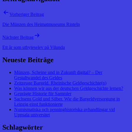
Vorheriger Beitrag
Die Münzen des Heimatmuseums Rinteln
Nächster Beitrag
Ett år som utbyteselev på Vilunda
Neueste Beiträge
Münzen, Scheine und in Zukunft digital? – Der
Gestaltwandel des Geldes
Zeitzeuge Bargeld. Rheinische Geldgeschichte(n)
Was können wir aus der deutschen Geldgeschichte lernen?
Geprägte Historie für Sammler
Sachsens Gold und Silber. Wie die Bargeldversorgung in
Leipzig einst funktionierte
Numismatiska och penninghistoriska avhandlingar vid
Uppsala universitet
Schlagwörter