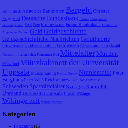
Bargeld
Banknoten
Christer
Aristoteles
Altnordisch
Deutsche Bundesbank
Engqvist
Europa
Europäische
Finanzkrise
Forum Bundesbank
FAZ
Fazit
Währungsunion
Frankfurter
Geldgeschichte
Geld
Allgemeine Zeitung
Geldtheorie
Geldgeschichtliche Nachrichten
Geldwesen
Geldwertstabilität
Harald
Globalisierung
Geldverständnis
Gold
Mittelalter
Münzen
Nilsson
Inflation
Johan Palmstruch
Kiel
Münzkabinett der Universität
Münzfund
Uppsala
Numismatik
Peter
Münzprägung
Nicolas Oresme
Berghaus
Peter Weiß
Reichsmünzwesen
Schatzmotiv
Schweden
Spätmittelalter
Sveriges Radio P4
Uppland
Universität Uppsala
Wikinger
Uppsala
Wikingerzeit
Währungswesen
Kategorien
Forschung
(15)