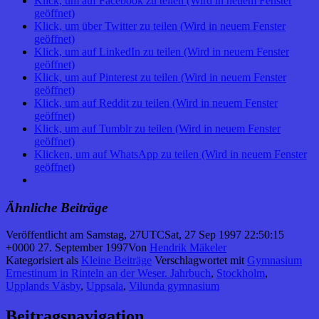
Klick, um auf Facebook zu teilen (Wird in neuem Fenster
geöffnet)
Klick, um über Twitter zu teilen (Wird in neuem Fenster
geöffnet)
Klick, um auf LinkedIn zu teilen (Wird in neuem Fenster
geöffnet)
Klick, um auf Pinterest zu teilen (Wird in neuem Fenster
geöffnet)
Klick, um auf Reddit zu teilen (Wird in neuem Fenster
geöffnet)
Klick, um auf Tumblr zu teilen (Wird in neuem Fenster
geöffnet)
Klicken, um auf WhatsApp zu teilen (Wird in neuem Fenster
geöffnet)
Ähnliche Beiträge
Veröffentlicht am
Samstag, 27UTCSat, 27 Sep 1997 22:50:15
+0000 27. September 1997
Von
Hendrik Mäkeler
Kategorisiert als
Kleine Beiträge
Verschlagwortet mit
Gymnasium
Ernestinum in Rinteln an der Weser. Jahrbuch
,
Stockholm
,
Upplands Väsby
,
Uppsala
,
Vilunda gymnasium
Beitragsnavigation